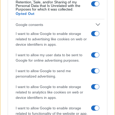
riaprire i negoziati, tanto che l’impegno assunto
Retention, Sale, and/or Sharing of my
Personal Data that Is Unrelated with the
da Zarif è di tornare a rispettare l’accordo
Purposes for which it was collected.
Opted Out
automaticamente dopo il rientro degli Usa e
punto.
Google consents
I want to allow Google to enable storage
related to advertising like cookies on web or
device identifiers in apps.
Ma in questi quattro anni molte cose sono
cambiate. L’accordo ha mostrato falle ormai
I want to allow my user data to be sent to
indiscutibili. Per anni, i fautori del Jcpoa hanno
Google for online advertising purposes.
negato che l’Iran stava violando e aggirando limiti
I want to allow Google to send me
e divieti. Ma questa posizione è diventata ormai
personalized advertising.
insostenibile dopo che nel 2018 l’intelligence
I want to allow Google to enable storage
israeliana ha ottenuto migliaia di documenti
related to analytics like cookies on web or
ufficiali del regime di Teheran sul suo programma
device identifiers in apps.
nucleare militare. Documenti che provano come il
programma fosse molto più avanzato di quanto
I want to allow Google to enable storage
related to functionality of the website or app.