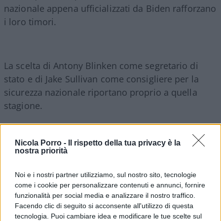
nazionale appena ufficializzati da Biden rafforzano
i loro timori.
La scelta di Antony Blinken come segretario di
stato e di Jake Sullivan come consigliere per la
sicurezza nazionale riportano proprio a quella
stagione.
Sullivan è succeduto a Blinken, nel 2013, come
Nicola Porro -
Il rispetto della tua privacy è la
consigliere per la sicurezza nazionale dell’allora
nostra priorità
vicepresidente Biden, dopo essere stato vice capo
dello staff dell’ex segretario di Stato Hillary
Noi e i nostri partner utilizziamo, sul nostro sito, tecnologie
come i cookie per personalizzare contenuti e annunci, fornire
Clinton, ed è stato tra gli uomini chiave
funzionalità per social media e analizzare il nostro traffico.
dell’accordo sul programma nucleare iraniano.
Facendo clic di seguito si acconsente all'utilizzo di questa
tecnologia. Puoi cambiare idea e modificare le tue scelte sul