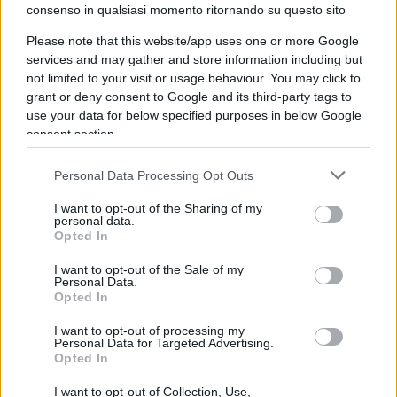
consenso in qualsiasi momento ritornando su questo sito
Blinken è stato vice segretario di Stato dal 2015 al
Please note that this website/app uses one or more Google
services and may gather and store information including but
2017, vice consigliere per la sicurezza nazionale
not limited to your visit or usage behaviour. You may click to
dal 2013 al 2015 e consigliere per la sicurezza
grant or deny consent to Google and its third-party tags to
nazionale del vicepresidente Biden dal 2009 al
use your data for below specified purposes in below Google
consent section.
2013. Ed è uno dei principali sostenitori del
ritorno degli Stati Uniti nel Jcpoa.
Personal Data Processing Opt Outs
I want to opt-out of the Sharing of my
Biden non ha nascosto di essere pronto a tornare
personal data.
nell’accordo, se l’Iran tornasse a rispettarlo, cosa
Opted In
che Zarif si è già impegnato a fare. L’intenzione,
I want to opt-out of the Sale of my
Personal Data.
poi, sarebbe quella di riaprire i negoziati per
Opted In
procedere ad una sorta di Jcpoa II, come ha
I want to opt-out of processing my
spiegato Sullivan, per estendere e rafforzare i
Personal Data for Targeted Advertising.
termini del Jcpoa del 2015. Ma Teheran ha già
Opted In
fatto sapere di non avere alcuna intenzione di
I want to opt-out of Collection, Use,