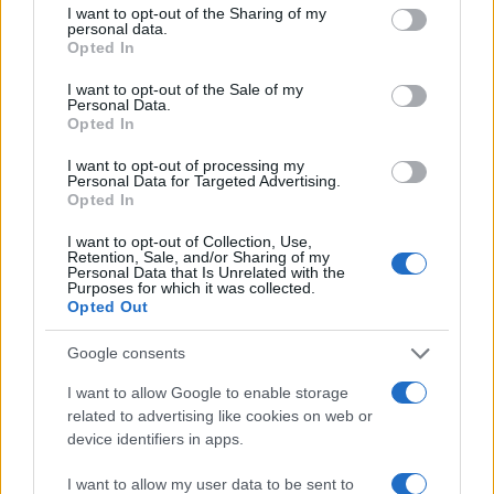
I want to opt-out of the Sharing of my
personal data.
Opted In
Sedwill, 54 anni, ha iniziato la sua carriera nella
I want to opt-out of the Sale of my
pubblica amministrazione al Foreign Office, dopo
Personal Data.
Opted In
un master in filosofia e scienze governative a
Oxford. Una carriera che lo ha portato in Egitto, a
I want to opt-out of processing my
Personal Data for Targeted Advertising.
Cipro e, soprattutto, a ricoprire il ruolo di
Opted In
ambasciatore per la Nato in Afghanistan nel 2009
I want to opt-out of Collection, Use,
e di direttore generale del Ministero degli esteri
Retention, Sale, and/or Sharing of my
Personal Data that Is Unrelated with the
britannico dello stesso Afghanistan e del Pakistan
Purposes for which it was collected.
Opted Out
due anni dopo. Dal febbraio 2017 ha sostituito Sir
Mark Lyall Grant come consigliere per la sicurezza
Google consents
nazionale del governo, dopo essere stato
I want to allow Google to enable storage
Permanent Secretary
all’Interno dal 2013. Ora la
related to advertising like cookies on web or
sfida più difficile, quella di creare la cornice
device identifiers in apps.
amministrativa ed esecutiva della Brexit, una volta
I want to allow my user data to be sent to
terminata la trattativa tra May e le autorità