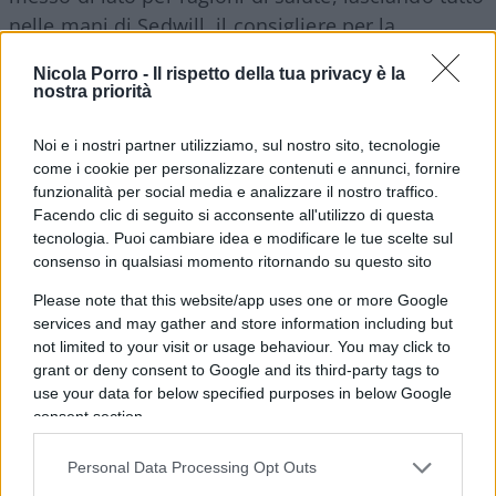
nelle mani di Sedwill, il consigliere per la
sicurezza nazionale e il
Permanent Secretary
Nicola Porro -
Il rispetto della tua privacy è la
dell’Home Office quando May era ministra
nostra priorità
dell’interno. Un suo fedelissimo insomma. E
d’altro canto non poteva essere altrimenti, in una
Noi e i nostri partner utilizziamo, sul nostro sito, tecnologie
come i cookie per personalizzare contenuti e annunci, fornire
fase così delicata della sua premiership. Anche se
funzionalità per social media e analizzare il nostro traffico.
in pochi nutrono dubbi sulla professionalità e la
Facendo clic di seguito si acconsente all'utilizzo di questa
competenza di Sedwill, qualcuno ha fatto notare
tecnologia. Puoi cambiare idea e modificare le tue scelte sul
che il suo percorso non è quello tipico di chi
consenso in qualsiasi momento ritornando su questo sito
giunge a ricoprire la posizione di
Cabinet Secretary
.
Please note that this website/app uses one or more Google
In passato, tutti i vertici dell’amministrazione
services and may gather and store information including but
not limited to your visit or usage behaviour. You may click to
hanno svolto per un periodo il ruolo di
Permanent
grant or deny consent to Google and its third-party tags to
Secretary
al Tesoro. Una funzione che
use your data for below specified purposes in below Google
probabilmente sarebbe tornata utile anche a
consent section.
Sedwill, soprattutto in vista del divorzio di Londra
Personal Data Processing Opt Outs
da Bruxelles il 29 marzo 2019.