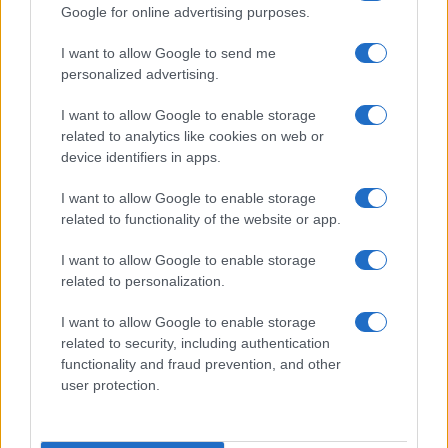
Google for online advertising purposes.
europee.
I want to allow Google to send me
personalized advertising.
#MAY
#PUBBLICA AMMINISTRAZIONE
#REGNO UNITO
#SEDWILL
I want to allow Google to enable storage
related to analytics like cookies on web or
device identifiers in apps.
I want to allow Google to enable storage
Commenta per primo
related to functionality of the website or app.
I want to allow Google to enable storage
related to personalization.
I want to allow Google to enable storage
related to security, including authentication
La trattativa su Hormuz e la
functionality and fraud prevention, and other
possibile via d’uscita per
user protection.
l’Iran