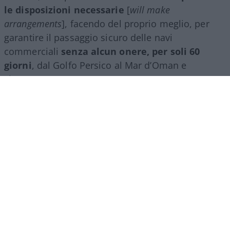
le disposizioni necessarie
[
will make
arrangements
], facendo del proprio meglio, per
garantire il passaggio sicuro delle navi
commerciali
senza alcun onere, per soli 60
giorni
, dal Golfo Persico al Mar d’Oman e
viceversa”.
[5.2.] “Il traffico delle navi commerciali
inizierà
immediatamente
e, tenuto conto della necessità
di rimuovere gli ostacoli tecnici e militari, e dello
sminamento da parte della Repubblica Islamica
dell’Iran [
demining by the Islamic Republic of Iran
],
sarà ripristinato
entro 30 giorni
“.