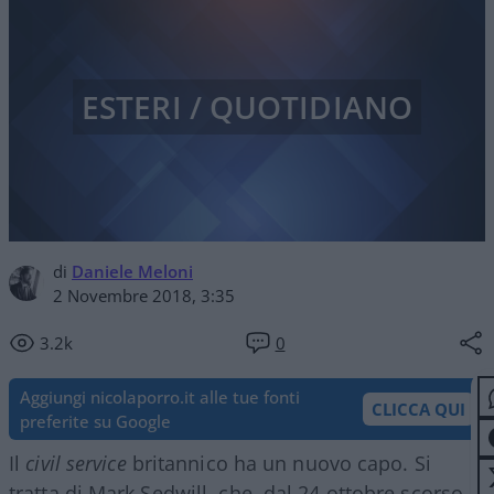
ESTERI / QUOTIDIANO
di
Daniele Meloni
2 Novembre 2018, 3:35
3.2k
0
Aggiungi nicolaporro.it alle tue fonti
CLICCA QUI
preferite su Google
Il
civil service
britannico ha un nuovo capo. Si
tratta di Mark Sedwill, che, dal 24 ottobre scorso