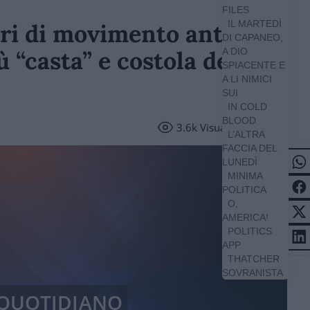
FILES
IL MARTEDÌ
nari di movimento anti-
DI CAPANEO,
ù “casta” e costola della
A DIO
SPIACENTE E
A LI NIMICI
SUI
IN COLD
BLOOD
3.6k
Visualizzazioni
L’ALTRA
FACCIA DEL
LUNEDÌ
MINIMA
POLITICA
O,
AMERICA!
POLITICS
APP
THATCHER
SOVRANISTA
/ QUOTIDIANO