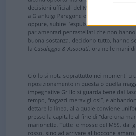
decisioni ufficiali del Movimento, non p
a Gianluigi Paragone e all’ayatollah grilli
oppure, subire l’espulsione senza tante s
parlamentari pentastellati che non hanno 
buona sostanza, decidono tutto, hanno sem
la
Casaleggio & Associati
, ora nelle mani di
Ciò lo si nota soprattutto nei momenti cruc
riposizionamento in questa o quella maggi
impegnative Grillo si guarda bene dal lasc
tempo, “ragazzi meravigliosi”, e abband
dettare la linea, alla quale conviene unifo
presso la capitale al fine di “dare una ma
marionette. Tutte le mosse del M5S, dal g
rosso, sino ad arrivare al boccone amaro 