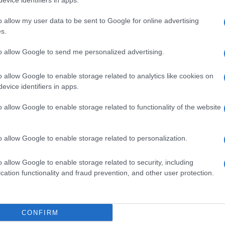
evice identifiers in apps.
 Torneranno fra le braccia del Pd e di LeU,
ana. Del resto, il precedente governo giallo-
o allow my user data to be sent to Google for online advertising
 il M5S e il Pd.
s.
to allow Google to send me personalized advertising.
llate prosegue ed arriviamo all’affossamento
io grillino del
“uno vale uno”
, ossia
o allow Google to enable storage related to analytics like cookies on
o, e dell’uguaglianza fra tutti i seguaci del
evice identifiers in apps.
o militante di provincia. Era già evidente da
o allow Google to enable storage related to functionality of the website
andanti e comandati, ma le recenti mosse di
elo di ipocrisia attraverso il quale ci si
o allow Google to enable storage related to personalization.
o 5 Stelle come un qualcosa di diverso
rte, ogni organizzazione, per riuscire a stare
o allow Google to enable storage related to security, including
 catena di comando e di una gerarchia, che
cation functionality and fraud prevention, and other user protection.
trumenti di democrazia interna, come capita
no è dato dal fatto che non solo, uno non
 di tutti gli altri, non esistendo di fatto
CONFIRM
di dibattito. Chi non si ritrova più nelle