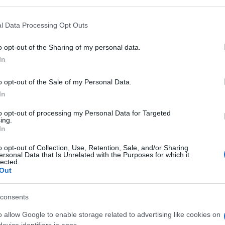
 disposti a qualunque volo pindarico pur di
i sono passati alla liaison con il Partito
l Data Processing Opt Outs
mento, stanno cercando di ingurgitare
 trasversale, oltre la destra e la sinistra,
o opt-out of the Sharing of my personal data.
In
messa in piedi da Beppe Grillo e Gianroberto
o opt-out of the Sale of my Personal Data.
In
to opt-out of processing my Personal Data for Targeted
battaglie contro l’euro e le burocrazie,
ing.
In
to il giustizialismo e l’assistenzialismo, ben
Cose che piacciono in modo particolare alle
o opt-out of Collection, Use, Retention, Sale, and/or Sharing
ersonal Data that Is Unrelated with the Purposes for which it
rato di centrodestra. Fratelli d’Italia a
lected.
Out
 ma, quando giungerà il “liberi tutti”, alla
improbabile che i 5 Stelle provino a
consents
ega oppure con l’intero centrodestra, ed è
solitaria, considerato il dimezzamento di
o allow Google to enable storage related to advertising like cookies on