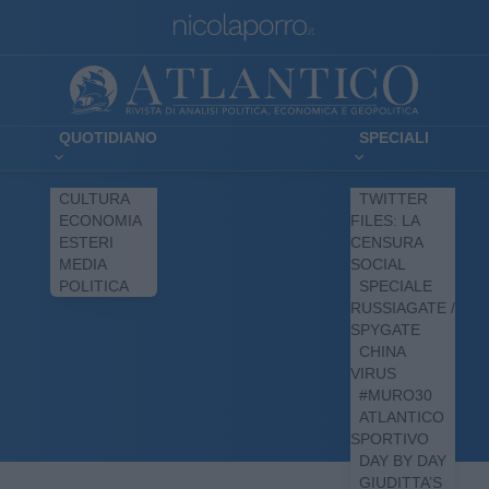
QUOTIDIANO
SPECIALI
CULTURA
TWITTER
ECONOMIA
FILES: LA
ESTERI
CENSURA
MEDIA
SOCIAL
POLITICA
SPECIALE
RUSSIAGATE /
SPYGATE
CHINA
VIRUS
#MURO30
ATLANTICO
SPORTIVO
DAY BY DAY
GIUDITTA’S