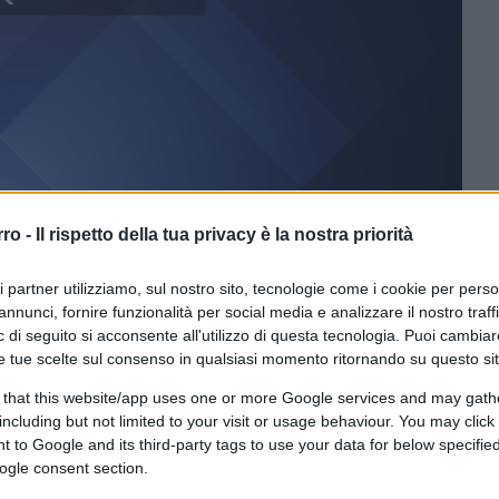
rro -
Il rispetto della tua privacy è la nostra priorità
ri partner utilizziamo, sul nostro sito, tecnologie come i cookie per pers
ferite su Google
CLICCA QUI
annunci, fornire funzionalità per social media e analizzare il nostro traff
 di seguito si acconsente all'utilizzo di questa tecnologia. Puoi cambiar
e tue scelte sul consenso in qualsiasi momento ritornando su questo si
agione politica dopo stagione politica, ha
 gigantesco imbroglio. Poco per volta sono
 that this website/app uses one or more Google services and may gath
including but not limited to your visit or usage behaviour. You may click 
i sbandierati nelle ormai dimenticate piazze
 to Google and its third-party tags to use your data for below specifi
ittadini, che dovevano rimanere tali anche
ogle consent section.
ruppo di onorevoli e senatori abbastanza