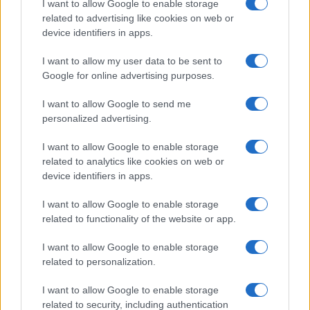
I want to allow Google to enable storage
piattaforma
Rousseau
, con la previsione di
related to advertising like cookies on web or
sanzioni pecuniarie a danno dei fuoriusciti, che
device identifiers in apps.
sono giudizialmente non perseguibili. Certo è
I want to allow my user data to be sent to
spiegabile il perché tali sanzioni siano state
Google for online advertising purposes.
previste all’inizio, per compensare una selezione
dei candidati quanto mai approssimativa; ma non
I want to allow Google to send me
personalized advertising.
sono assolutamente compatibili con la esclusione
costituzionale del mandato imperativo.
I want to allow Google to enable storage
related to analytics like cookies on web or
device identifiers in apps.
La seconda considerazione è sostanziale. Se la
I want to allow Google to enable storage
related to functionality of the website or app.
sovranità del popolo è ridotta ad una scelta
limitata alle sigle, senza che queste siano tenute a
I want to allow Google to enable storage
rispettare le loro stesse indicazioni
related to personalization.
programmatiche, si riduce a ben poco, tanto da
I want to allow Google to enable storage
favorire l’astensionismo, perché quanto si riduce
related to security, including authentication