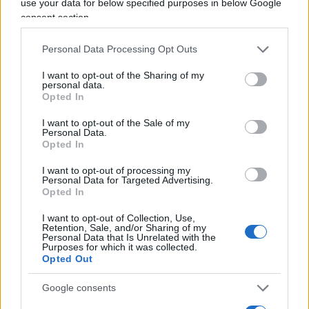
use your data for below specified purposes in below Google
rimettere in discussione il mandato imperativo,
consent section.
come sembra invocare Di Maio a fonte di un
Personal Data Processing Opt Outs
possibile squagliamento dei suoi gruppi
parlamentari. Non lo può fare, senza contraddire
I want to opt-out of the Sharing of my
personal data.
allo stesso tempo il cambio del partner di
Opted In
maggioranza, ieri la Lega, oggi il Pd, effettuato dai
I want to opt-out of the Sale of my
5Stelle. La libertà di scelta, fino al punto di
Personal Data.
Opted In
convolare ad una alleanza con il Pd, dopo una
contrapposizione violenta che ha caratterizzato la
I want to opt-out of processing my
Personal Data for Targeted Advertising.
nascita e la vita del suo movimento, auspice un
Opted In
discutibilissimo pronunciamento della
I want to opt-out of Collection, Use,
piattaforma
Rousseau
; questa libertà di scelta gli è
Retention, Sale, and/or Sharing of my
Personal Data that Is Unrelated with the
concessa perché basata su quella di tutti gli eletti,
Purposes for which it was collected.
singolarmente o collettivamente considerati.
Opted Out
Google consents
Né vale ricorrere ad accordi fra i candidati e la