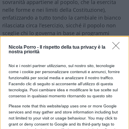
sovranità appartiene al popolo, che la esercita
nelle forme e nei limiti della Costituzione),
enfatizzando a tutto tondo la cambiale in bianco
rilasciata circa l’esercizio, sicché il popolo non
sceglie chi lo governa in base ai programmi
elettorali, perché a cominciare dai singoli e a
Nicola Porro -
Il rispetto della tua privacy è la
finire coi gruppi parlamentari tutto è possibile e
nostra priorità
praticabile. Sicché il popolo sceglie solo le
coalizioni e i partiti, che possono disporre delle
Noi e i nostri partner utilizziamo, sul nostro sito, tecnologie
loro doti elettorali senza vincoli a priori, se non di
come i cookie per personalizzare contenuti e annunci, fornire
funzionalità per social media e analizzare il nostro traffico.
convenienza politica, quale accertata a posteriori
Facendo clic di seguito si acconsente all'utilizzo di questa
in base alla congiuntura politica.
tecnologia. Puoi cambiare idea e modificare le tue scelte sul
consenso in qualsiasi momento ritornando su questo sito
Please note that this website/app uses one or more Google
services and may gather and store information including but
Da qui una duplice considerazione. La prima
not limited to your visit or usage behaviour. You may click to
formale, che cioè, condividendo questo indirizzo,
grant or deny consent to Google and its third-party tags to
come hanno fatto Lega, 5Stelle e Pd, non si può