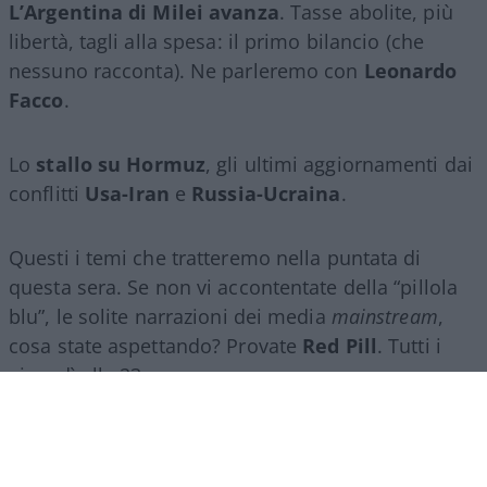
L’Argentina di Milei avanza
. Tasse abolite, più
libertà, tagli alla spesa: il primo bilancio (che
nessuno racconta). Ne parleremo con
Leonardo
Facco
.
Lo
stallo su Hormuz
, gli ultimi aggiornamenti dai
conflitti
Usa-Iran
e
Russia-Ucraina
.
Questi i temi che tratteremo nella puntata di
questa sera. Se non vi accontentate della “pillola
blu”, le solite narrazioni dei media
mainstream
,
cosa state aspettando? Provate
Red Pill
. Tutti i
giovedì alle 23
su
NicolaPorro.it
,
Atlanticoquotidiano.it
e i rispettivi
canali
YouTube
:
@NicolaPorroZuppa
e
@atlanticoquotidiano
.