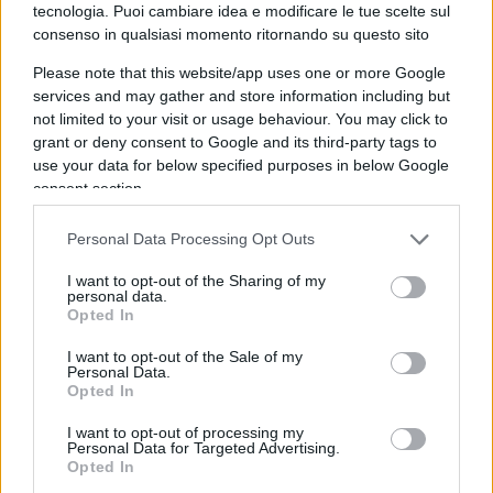
tecnologia. Puoi cambiare idea e modificare le tue scelte sul
proteste popolari contro l’innalzamento del prezzo
consenso in qualsiasi momento ritornando su questo sito
della benzina. Nell’agosto del 2020, è stato
Please note that this website/app uses one or more Google
condannato a quattro anni e nove mesi di carcere,
services and may gather and store information including but
con l’accusa di “minaccia della sicurezza
not limited to your visit or usage behaviour. You may click to
grant or deny consent to Google and its third-party tags to
nazionale”, “propaganda contro lo Stato” e per
use your data for below specified purposes in below Google
aver criticato in un tweet il governo iraniano, per
consent section.
come stava affrontando la pandemia.
Personal Data Processing Opt Outs
I want to opt-out of the Sharing of my
personal data.
Dopo essere stato chiamato per due volte dalla
Opted In
magistratura iraniana per scontare la sua
I want to opt-out of the Sale of my
condanna, Mosaed ha deciso di fuggire in Turchia.
Personal Data.
Qui, purtroppo, invece di ricevere l’asilo politico, è
Opted In
stato prelevato da un centro medico, dove era in
I want to opt-out of processing my
Personal Data for Targeted Advertising.
cura, e gli è stato comunicato che di lì a poco
Opted In
sarebbe stato
espulso verso l’Iran
.