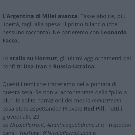
L’Argentina di Milei avanza
. Tasse abolite, più
libertà, tagli alla spesa: il primo bilancio (che
nessuno racconta). Ne parleremo con
Leonardo
Facco
.
Lo
stallo su Hormuz
, gli ultimi aggiornamenti dai
conflitti
Usa-Iran
e
Russia-Ucraina
.
Questi i temi che tratteremo nella puntata di
questa sera. Se non vi accontentate della “pillola
blu”, le solite narrazioni dei media
mainstream
,
cosa state aspettando? Provate
Red Pill
. Tutti i
giovedì alle 23
su
NicolaPorro.it
,
Atlanticoquotidiano.it
e i rispettivi
canali
YouTube
:
@NicolaPorroZuppa
e