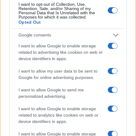
I want to opt-out of Collection, Use,
Retention, Sale, and/or Sharing of my
Personal Data that Is Unrelated with the
Reagendo alla notizia della possibile prossima
Purposes for which it was collected.
espulsione di Mosaed dalla Turchia, la CPJ ha
Opted Out
emesso un
comunicato pubblico
, chiedendo che il
Google consents
giornalista venga immediatamente rilasciato. Ad
I want to allow Google to enable storage
oggi, purtroppo, non è arrivata nessuna risposta
related to advertising like cookies on web or
dalle autorità turche.
device identifiers in apps.
I want to allow my user data to be sent to
#IRAN
#LIBERTÀ D’ESPRESSIONE
#MOSAED
Google for online advertising purposes.
#TURCHIA
I want to allow Google to send me
personalized advertising.
I want to allow Google to enable storage
related to analytics like cookies on web or
Colabrodo Sanchez, modello
device identifiers in apps.
Milei. Stasera Red Pill
I want to allow Google to enable storage