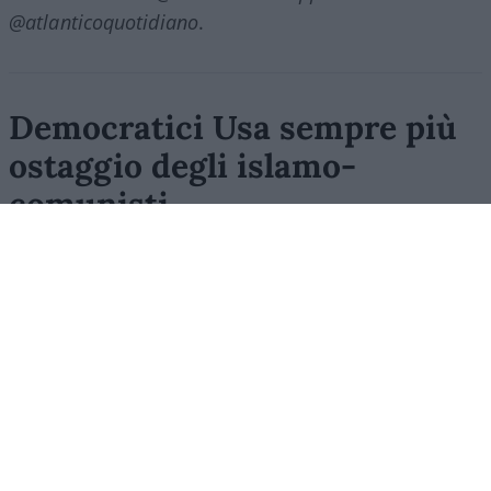
@atlanticoquotidiano
.
Democratici Usa sempre più
ostaggio degli islamo-
comunisti
El Sayed vince le primarie democratiche per il
Senato in Michigan. I candidati DSA vincono
ovunque prevalga un elettorato di immigrati che
non intendono integrarsi e giovani influenzati da
prof marxisti
di
Stefano Magni
3.1k
8
6 Agosto 2026, 5:57