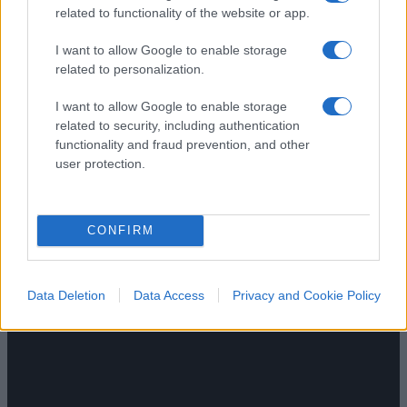
episodio 90
related to functionality of the website or app.
Non vi accontentate della “pillola blu” dei media
I want to allow Google to enable storage
mainstream, provate RED PILL. Stasera alle 22 su
related to personalization.
NicolaPorro.it, Atlanticoquotidiano.it e i rispettivi
I want to allow Google to enable storage
canali YouTube. Ospite Leonardo Facco
related to security, including authentication
di
Atlantico Quotidiano
functionality and fraud prevention, and other
1.5k
1
user protection.
6 Agosto 2026, 15:52
CONFIRM
Data Deletion
Data Access
Privacy and Cookie Policy