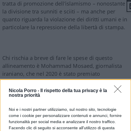
tratta di promozione dell’islamismo – nonostante
la divisione tra sunniti e sciiti – ma anche per
quanto riguarda la violazione dei diritti umani e in
particolare la repressione della libertà di stampa.
Chi rischia a breve di fare le spese di questo
allineamento è Mohammad Mosaed, giornalista
iraniano, che nel 2020 è stato premiato
dall’organizzazione americana
Committe to Protect
Journalist
(CPJ) per la sua attività in nome della
Nicola Porro -
Il rispetto della tua privacy è la
nostra priorità
libertà di stampa.
Noi e i nostri partner utilizziamo, sul nostro sito, tecnologie
Mosaed è stato arrestato per la prima volta in Iran
come i cookie per personalizzare contenuti e annunci, fornire
nel novembre del 2019, per alcuni messaggi da lui
funzionalità per social media e analizzare il nostro traffico.
Facendo clic di seguito si acconsente all'utilizzo di questa
postati sui
Social
, mentre erano in corso le