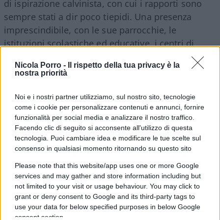
di ispirazione calvinista, con cui i rapporti sono
sempre stati a dir poco tiepidi. Una presenza
imprescindibile, con le sue parrocchie, le
istituzioni scolastiche ed educative, i centri di
assistenza, le mense, le strutture ospedaliere.
Nicola Porro -
Il rispetto della tua privacy è la
nostra priorità
Riuscirà ad essere ancora una casa per tutti, per
Noi e i nostri partner utilizziamo, sul nostro sito, tecnologie
gli evangelici e gli anglo-cattolici, per i
come i cookie per personalizzare contenuti e annunci, fornire
tradizionalisti e i
liberal
, ad unire le funzioni online
funzionalità per social media e analizzare il nostro traffico.
e le
high mass
cantate? Sua Maestà crede di sì, e
Facendo clic di seguito si acconsente all'utilizzo di questa
per questo prega e lavora, perché la
tecnologia. Puoi cambiare idea e modificare le tue scelte sul
consenso in qualsiasi momento ritornando su questo sito
pluricentenaria istituzione possa resistere unita
nella diversità, come l’Inghilterra stessa, ancora
Please note that this website/app uses one or more Google
services and may gather and store information including but
oggi e domani una Chiesa per e dell’Inghilterra – e
not limited to your visit or usage behaviour. You may click to
perché gli inglesi possano chiamarla ancora
our
grant or deny consent to Google and its third-party tags to
Church.
use your data for below specified purposes in below Google
consent section.