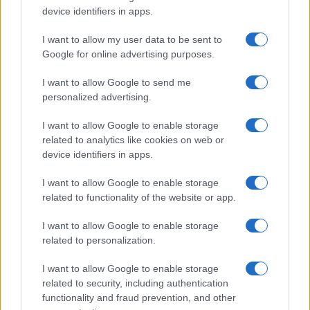
Arcivescovi e membri tutti, l’apertura di un nuovo
device identifiers in apps.
Sinodo offre a tutti noi l’opportunità di rendere grazie
I want to allow my user data to be sent to
per la testimonianza di coloro che ci hanno
Google for online advertising purposes.
preceduti, e di pregare per ricevere la saggezza
I want to allow Google to send me
necessaria, nel momento in cui vi apprestate a
personalized advertising.
cercare di bilanciare cambiamento e continuità nelle
decisioni che vi attendono. È difficile credere che
I want to allow Google to enable storage
siano passati più di 50 anni da quando il principe
related to analytics like cookies on web or
device identifiers in apps.
Filippo e io abbiamo partecipato alla prima riunione
del Sinodo Generale.
I want to allow Google to enable storage
related to functionality of the website or app.
I want to allow Google to enable storage
related to personalization.
I want to allow Google to enable storage
Nessuno di noi può rallentare il passare del tempo; e
related to security, including authentication
mentre spesso ci concentriamo su tutto ciò che è
functionality and fraud prevention, and other