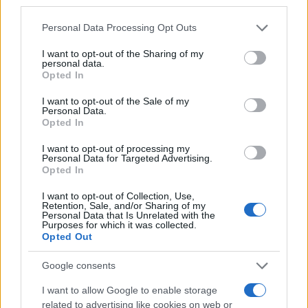
Personal Data Processing Opt Outs
Segue la traduzione integrale della dichiarazione
I want to opt-out of the Sharing of my
della regina.
personal data.
Opted In
I want to opt-out of the Sale of my
Vostre Grazie, le Convocazioni di Canterbury e di
Personal Data.
Opted In
York, debitamente convocate in obbedienza alle
Nostre Regie Scritture, sono in questo giorno unite, e
I want to opt-out of processing my
Personal Data for Targeted Advertising.
la Camera dei Laici è aggiunta ad esse in conformità
Opted In
alla
Misura di Governo Sinodale
del 1969, così da
I want to opt-out of Collection, Use,
costituire l’Undicesimo Sinodo Generale della Chiesa
Retention, Sale, and/or Sharing of my
Personal Data that Is Unrelated with the
d’Inghilterra.
Purposes for which it was collected.
Opted Out
Google consents
I want to allow Google to enable storage
related to advertising like cookies on web or