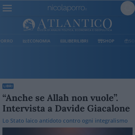
ECONOMIA
LIBERILIBRI
SHOP
SOSTIENICI
LIBRI
“Anche se Allah non vuole”.
Intervista a Davide Giacalone
Lo Stato laico antidoto contro ogni integralismo