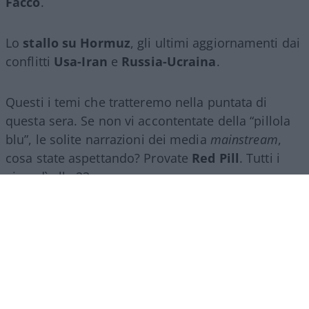
Facco
.
Lo
stallo su Hormuz
, gli ultimi aggiornamenti dai
conflitti
Usa-Iran
e
Russia-Ucraina
.
Questi i temi che tratteremo nella puntata di
questa sera. Se non vi accontentate della “pillola
blu”, le solite narrazioni dei media
mainstream
,
cosa state aspettando? Provate
Red Pill
. Tutti i
giovedì alle 23
su
NicolaPorro.it
,
Atlanticoquotidiano.it
e i rispettivi
canali
YouTube
:
@NicolaPorroZuppa
e
@atlanticoquotidiano
.
Democratici Usa sempre più