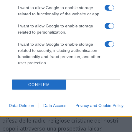
In che modo i nostri stili di vita possono
I want to allow Google to enable storage
rappresentare l’antidoto alle prevaricazioni di chi
related to functionality of the website or app.
ritiene giusto imporre il proprio credo ad altri?
I want to allow Google to enable storage
related to personalization.
DG: L’ultima divisione religiosa, purtroppo in un
I want to allow Google to enable storage
contesto di guerra e distruzione, è fra due chiese
related to security, including authentication
cristiane ortodosse: quella ucraina e quella russa.
functionality and fraud prevention, and other
Dentro la cristianità
, dunque. Nella storia sono
user protection.
molte le carneficine con presupposto religioso,
ma molti anche i periodi della convivenza. Lo
CONFIRM
Stato laico è il migliore prodotto dei secondi.
Data Deletion
Data Access
Privacy and Cookie Policy
TADF: È possibile interpretare e promuovere la
difesa delle radici religiose cristiane dei nostri
popoli attraverso una prospettiva laica?