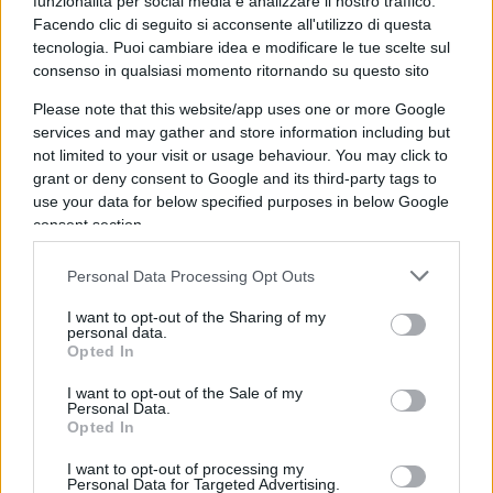
funziona così.
Capire non significa giustificare
,
funzionalità per social media e analizzare il nostro traffico.
Facendo clic di seguito si acconsente all'utilizzo di questa
ma aiuta a riconoscere quel che è comune a molti
tecnologia. Puoi cambiare idea e modificare le tue scelte sul
e che sembra diverso solo perché praticato da
consenso in qualsiasi momento ritornando su questo sito
alcuni. Capire non esclude affatto il potere poi
Please note that this website/app uses one or more Google
distinguere e giudicare, ma è la premessa
services and may gather and store information including but
indispensabile per tenere saldo e salvare quello
not limited to your visit or usage behaviour. You may click to
che a me sembra il più grande successo del
grant or deny consent to Google and its third-party tags to
use your data for below specified purposes in below Google
nostro mondo, quello che lo rende migliore di
consent section.
altri:
lo Stato laico
.
Personal Data Processing Opt Outs
I want to opt-out of the Sharing of my
personal data.
TADF: L’idea di convivenza rispettosa tra comunità
Opted In
religiose profondamente differenti non è
compatibile con alcune interpretazioni rigide del
I want to opt-out of the Sale of my
Personal Data.
Corano. Un aspetto che si collega alla storia del
Opted In
suo manoscritto. È una problematica risolvibile
I want to opt-out of processing my
senza ledere i principi di tolleranza e libertà delle
Personal Data for Targeted Advertising.