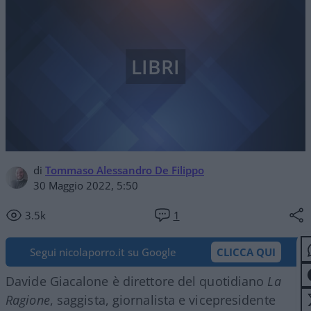
LIBRI
di
Tommaso Alessandro De Filippo
30 Maggio 2022, 5:50
3.5k
1
Segui nicolaporro.it su Google
CLICCA QUI
Davide Giacalone è direttore del quotidiano
La
Ragione
, saggista, giornalista e vicepresidente