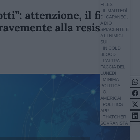
FILES
IL MARTEDÌ
i”: attenzione, il film di
DI CAPANEO,
ravemente alla resistenza
A DIO
SPIACENTE E
A LI NIMICI
SUI
IN COLD
BLOOD
L’ALTRA
FACCIA DEL
LUNEDÌ
MINIMA
POLITICA
O,
AMERICA!
POLITICS
APP
THATCHER
SOVRANISTA