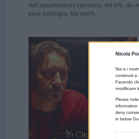
dall’appartenenza calcistica, dal tifo, da 
pura patologia. Ma tant’è.
Nicola Po
Noi e i nost
contenuti e 
Facendo clic
modificare l
Please note
information 
deny consent
in below Go