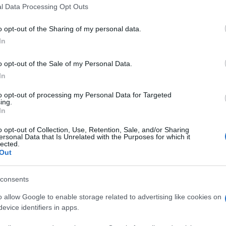
l Data Processing Opt Outs
o opt-out of the Sharing of my personal data.
In
o opt-out of the Sale of my Personal Data.
so delle immagini di repertorio gentilmente
In
È la voce di Francesco che fa la differenza
to opt-out of processing my Personal Data for Targeted
ing.
 Di un ragazzo di Roma come gli scrittori, i
In
ati tanti, in questi anni, che a un certo
o opt-out of Collection, Use, Retention, Sale, and/or Sharing
iuto diventa il Numero Uno nel suo sport
ersonal Data that Is Unrelated with the Purposes for which it
 del cuore, nella sua città. Una favola che
lected.
Out
chino sentimentalista avrebbe potuto
consents
o allow Google to enable storage related to advertising like cookies on
evice identifiers in apps.
e le immagini del campo sportivo della