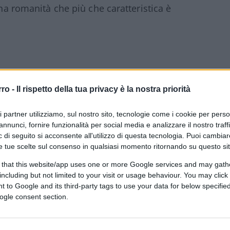
una romanità che più che caratteristica è
rro -
Il rispetto della tua privacy è la nostra priorità
ri partner utilizziamo, sul nostro sito, tecnologie come i cookie per pers
annunci, fornire funzionalità per social media e analizzare il nostro traff
 di seguito si acconsente all'utilizzo di questa tecnologia. Puoi cambiar
e tue scelte sul consenso in qualsiasi momento ritornando su questo si
 that this website/app uses one or more Google services and may gath
including but not limited to your visit or usage behaviour. You may click 
 to Google and its third-party tags to use your data for below specifi
ogle consent section.