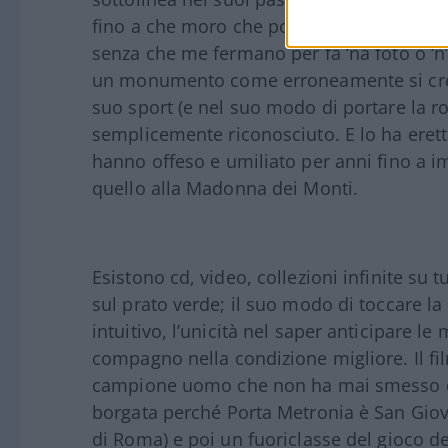
fino a che moro che potrò esse’ ‘na pers
senza che me fermano per fa ‘na foto o ‘
un monumento come erroneamente si cre
suo sport (e nel suo modo di portare la rom
semplicemente riconosciuto. E lo ha eretto
hanno offeso e umiliato per anni fino a im
quello alla Madonna dei Monti.
Esistono cd, video, collezioni infinite su tu
sul prato verde; il suo modo di toccare la p
intuitivo, l’unicità nel saper anticipare l
compagno nella condizione migliore. Il film 
campione uomo che non ha mai smesso di
borgata perché Porta Metronia è San Giov
di Roma) e poi un fuoriclasse del gioco del