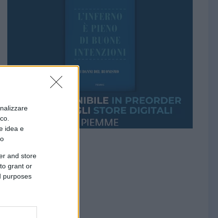
onalizzare
ico.
e idea e
to
er and store
to grant or
ed purposes