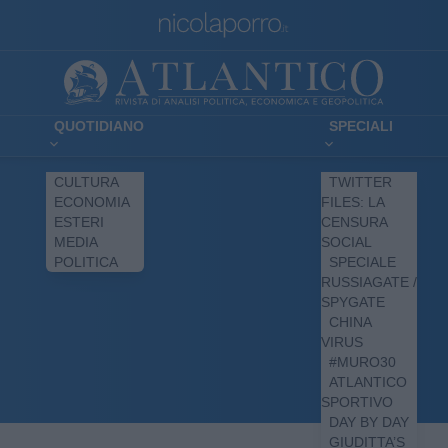
QUOTIDIANO
SPECIALI
CULTURA
TWITTER
ECONOMIA
FILES: LA
ESTERI
CENSURA
MEDIA
SOCIAL
POLITICA
SPECIALE
RUSSIAGATE /
SPYGATE
CHINA
VIRUS
#MURO30
ATLANTICO
SPORTIVO
DAY BY DAY
GIUDITTA’S