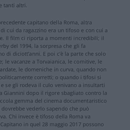
tanti altri.
 precedente capitano della Roma, altra
i cui da ragazzino era un tifoso e con cui a
 Il film ci riporta a momenti incredibili; il
erby del 1994, la sorpresa che gli fa
 di diciott’anni. E poi c’è la parte che solo
; le vacanze a Torvaianica, le comitive, le
oliardate, le domeniche in curva, quando non
 politicamente corretti; o quando i tifosi si
 se gli rodeva il culo venivano a insultarti
 Giannini dopo il rigore sbagliato contro la
iccola gemma del cinema documentaristico
ta dovrebbe vederlo sapendo che può
a. Chi invece è tifoso della Roma va
del Capitano in quel 28 maggio 2017 possono