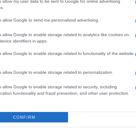
o allow my user data to be sent to Google for online advertising
a Gianni (il campo della Lodigiani a san
s.
inor fortuna, fece in quegli stessi anni un
censione sono anche autoreferenziale ma il
to allow Google to send me personalized advertising.
e mi risultano incontenibili. Mi sono
o allow Google to enable storage related to analytics like cookies on
n c’è più, che ho tentato di descrivere ne
evice identifiers in apps.
rsi film ancora non riescono a cogliere.
sa di gente e bandiere ed entusiasmo e che
o allow Google to enable storage related to functionality of the website
rite sfolgorante. Un Francesco che
no esiste e lo riconosci quando è all’opera;
o allow Google to enable storage related to personalization.
o quando quelle stesse emozioni, quelle
arciagola ce le avrebbe fatte rivivere proprio
o allow Google to enable storage related to security, including
cation functionality and fraud prevention, and other user protection.
esco Totti (ragazzo normale e poi fidanzato di
CONFIRM
ite dei grandi, sono inevitabilmente
licatissimo equilibrio. Francesco le
 tratti irresistibili): “Ce sarà un giorno