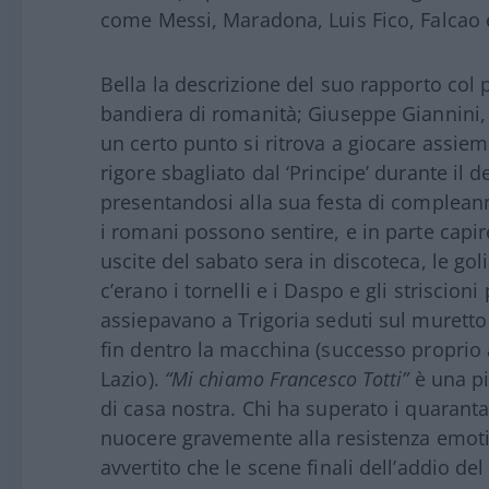
come Messi, Maradona, Luis Fico, Falcao e 
Bella la descrizione del suo rapporto col
bandiera di romanità; Giuseppe Giannini, d
un certo punto si ritrova a giocare assieme.
rigore sbagliato dal ‘Principe’ durante il d
presentandosi alla sua festa di compleanno
i romani possono sentire, e in parte capire
uscite del sabato sera in discoteca, le g
c’erano i tornelli e i Daspo e gli striscioni
assiepavano a Trigoria seduti sul muretto e
fin dentro la macchina (successo proprio a
Lazio).
“Mi chiamo Francesco Totti”
è una p
di casa nostra. Chi ha superato i quaran
nuocere gravemente alla resistenza emotiv
avvertito che le scene finali dell’addio 