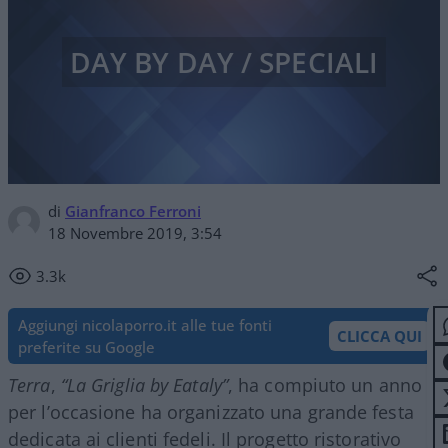
DAY BY DAY / SPECIALI
di
Gianfranco Ferroni
18 Novembre 2019, 3:54
3.3k
Aggiungi nicolaporro.it alle tue fonti
CLICCA QUI
preferite su Google
Terra
,
“La Griglia by Eataly”
, ha compiuto un anno e
per l’occasione ha organizzato una grande festa
dedicata ai clienti fedeli. Il progetto ristorativo