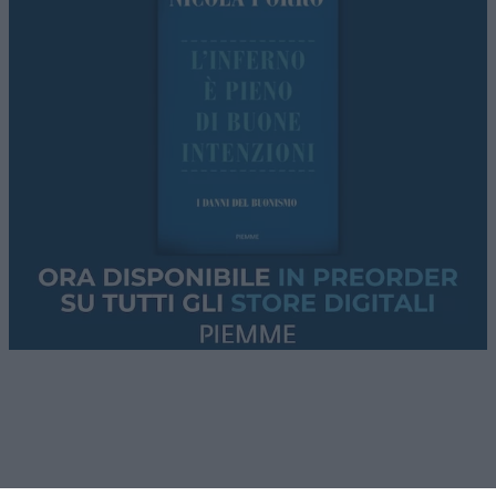
Meloni”. La lettera dei governi europei e le parole
del ministro Piantedosi al vertice Ue.
L’Argentina di Milei avanza
. Tasse abolite, più
libertà, tagli alla spesa: il primo bilancio (che
nessuno racconta). Ne parleremo con
Leonardo
Facco
.
Lo
stallo su Hormuz
, gli ultimi aggiornamenti dai
conflitti
Usa-Iran
e
Russia-Ucraina
.
Questi i temi che tratteremo nella puntata di
questa sera. Se non vi accontentate della “pillola
blu”, le solite narrazioni dei media
mainstream
,
cosa state aspettando? Provate
Red Pill
. Tutti i
giovedì alle 23