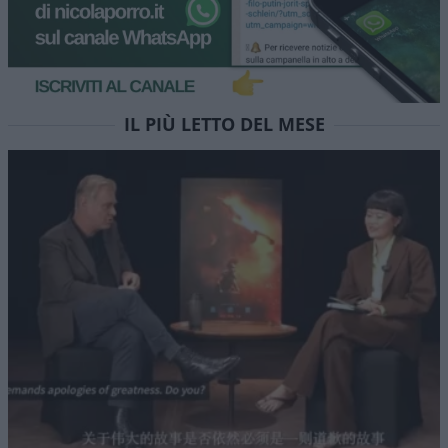
Colabrodo Sanchez, modello
Milei. Stasera Red Pill
episodio 90
Non vi accontentate della “pillola blu” dei media
mainstream, provate RED PILL. Stasera alle 22 su
NicolaPorro.it, Atlanticoquotidiano.it e i rispettivi
canali YouTube. Ospite Leonardo Facco
di
Atlantico Quotidiano
1.5k
1
6 Agosto 2026, 15:52