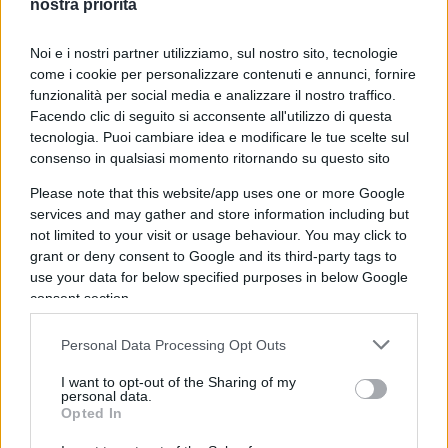
nostra priorità
l’evento e le diverse iniziative in calendario: una
scelta dunque, quanto mai idonea. Mi piace infine
Noi e i nostri partner utilizziamo, sul nostro sito, tecnologie
come i cookie per personalizzare contenuti e annunci, fornire
sottolineare come, grazie ai tanti contenuti
funzionalità per social media e analizzare il nostro traffico.
culturali inseriti in programma,
Excellence 2019
Facendo clic di seguito si acconsente all'utilizzo di questa
abbia assunto una maggiore connotazione
tecnologia. Puoi cambiare idea e modificare le tue scelte sul
convegnistica, pur senza perdere mai la sua
consenso in qualsiasi momento ritornando su questo sito
naturale dimensione di spettacolo”.
Please note that this website/app uses one or more Google
services and may gather and store information including but
not limited to your visit or usage behaviour. You may click to
E, a proposito di contenuti, si è svolta la finale
grant or deny consent to Google and its third-party tags to
di
Race to the Stars
, seconda edizione del
contest
in
use your data for below specified purposes in below Google
memoria dello chef Alessandro Narducci e
consent section.
dedicato ai cuochi under 30 nati o residenti nel
Personal Data Processing Opt Outs
Lazio, organizzato in collaborazione con la
Regione Lazio e Arsial. Ad aggiudicarsi il titolo è
I want to opt-out of the Sharing of my
personal data.
stata Yara Journo Barda, classe 1995. All’interno
Opted In
della
PwC Arena
invece si è svolta la presentazione