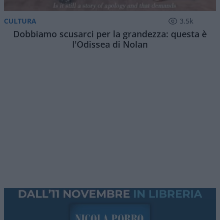
Questa sera puntata numero 90 di
Red Pill
, il
programma serale di
Atlantico Quotidiano
. Ogni
giovedì, stasera
eccezionalmente a partire dalle
ore 22
, con i nostri autori e numerosi ospiti
approfondiremo i temi caldi della settimana con
l’approccio
critico e fuori dal coro
che ci
contraddistingue.
La Spagna di
Pedro Sanchez
isolata in Europa
dopo l’invasione di Ceuta, prevale la “linea