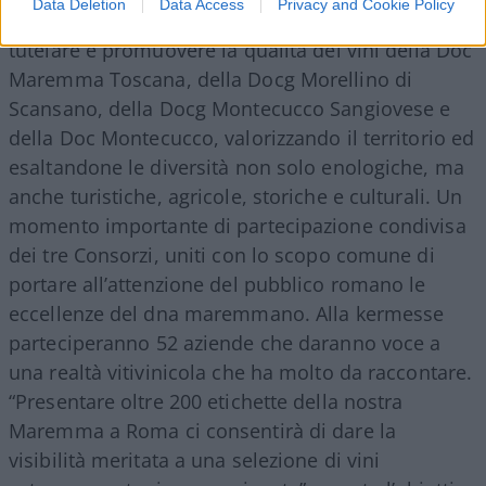
Data Deletion
Data Access
Privacy and Cookie Policy
associate. L’appuntamento nasce con l’obiettivo di
tutelare e promuovere la qualità dei vini della Doc
Maremma Toscana, della Docg Morellino di
Scansano, della Docg Montecucco Sangiovese e
della Doc Montecucco, valorizzando il territorio ed
esaltandone le diversità non solo enologiche, ma
anche turistiche, agricole, storiche e culturali. Un
momento importante di partecipazione condivisa
dei tre Consorzi, uniti con lo scopo comune di
portare all’attenzione del pubblico romano le
eccellenze del dna maremmano. Alla kermesse
parteciperanno 52 aziende che daranno voce a
una realtà vitivinicola che ha molto da raccontare.
“Presentare oltre 200 etichette della nostra
Maremma a Roma ci consentirà di dare la
visibilità meritata a una selezione di vini