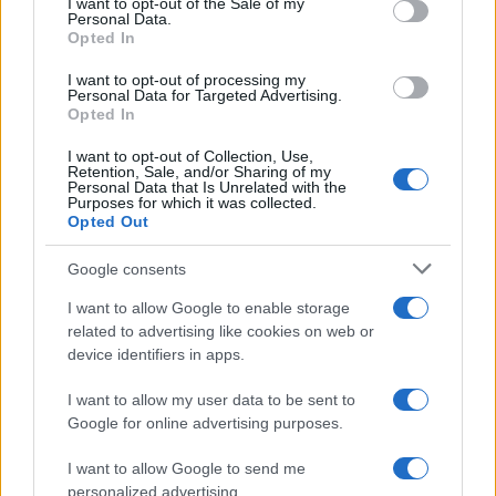
I want to opt-out of the Sale of my
della guida Roma de
La Pecora Nera
che
Personal Data.
Opted In
suggerisce, in un unico volume, le tavole della
regione in cui mangiare, le pause golose durante
I want to opt-out of processing my
Personal Data for Targeted Advertising.
la giornata e le botteghe in cui fare una spesa di
Opted In
qualità nella Capitale. Il punteggio più alto tra i
I want to opt-out of Collection, Use,
ristoranti è stato dato a
Il Pagliaccio di Anthony
Retention, Sale, and/or Sharing of my
Personal Data that Is Unrelated with the
Genovese
(Roma). In grande spolvero anche i
Purposes for which it was collected.
Opted Out
pizzaioli, grazie ai
Pizza Award 2019
di
Mangia e
Bevi
, sorta di Oscar della pizza in Italia. Tanti
Google consents
premi speciali e una classifica delle migliori 100
I want to allow Google to enable storage
insegne dello Stivale, al cui vertice si è posizionata
related to advertising like cookies on web or
Pepe in Grani
di Franco Pepe (Caiazzo –
device identifiers in apps.
CE). Mentre, nella giornata di domenica, ad
I want to allow my user data to be sent to
appassionare i presenti sono stati in particolar
Google for online advertising purposes.
modo gli chef Anthony Genovese, Gianfranco
Pascucci e Francesco Apreda, chiamati a
I want to allow Google to send me
riprodurre alcuni dei piatti che hanno fatto la
personalized advertising.