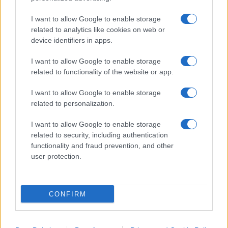
storia della cucina grazie alla rubrica
Falsi d’Autore
,
I want to allow Google to enable storage
ideata dal giornalista Luigi Cremona. Successo
related to analytics like cookies on web or
infine, per lo spazio
Recruiting
, dove centinaia di
device identifiers in apps.
giovani hanno incontrato alcune delle più
I want to allow Google to enable storage
importanti realtà ristorative e alberghiere della
related to functionality of the website or app.
capitale e non solo.
I want to allow Google to enable storage
related to personalization.
I want to allow Google to enable storage
Lunedì prossimo, nel pomeriggio, Roma aprirà le
related to security, including authentication
porte a
“mareMMMa, la Natura del vino”
, la più
functionality and fraud prevention, and other
grande selezione di etichette di vino della
user protection.
Maremma. Presso la storica ambientazione della
Galleria del Cembalo di Palazzo Borghese, le
CONFIRM
denominazioni Maremma Toscana, Montecucco e
Morellino di Scansano presenteranno la
produzione vitivinicola delle aziende a loro