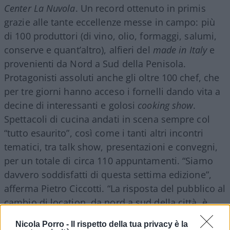
Center La Nuvola
. Un record ottenuto in primis
grazie alle tante eccellenze messe in campo: più
di 100 produttori (di vino, olio, formaggi, salumi,
conserve e quant’altro), alfieri del
made in Italy
e
provenienti da Nord a Sud della Penisola.
Protagonisti assoluti anche gli oltre 100 chef, che
per tre giorni hanno acceso i fornelli dando vita a
decine di interessanti e golosi
cooking show
.
Spettacoli di cucina andati in scena sempre col
“tutto esaurito”, così come i tanti altri incontri
tematici, tra talk show, presentazioni e convegni,
per un totale di circa 110 appuntamenti. “Siamo
davvero soddisfatti di questa settima edizione”,
afferma Pietro Ciccotti. “La risposta del pubblico al
cambio di location, da nord a sud della città, è
stata eccezionale. Il
Roma Convention Center La
Nicola Porro -
Il rispetto della tua privacy è la
Nuvola
si è dimostrato il luogo ideale a ospitare