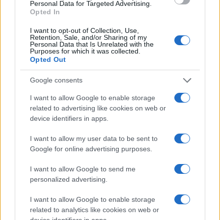
Personal Data for Targeted Advertising.
sculture, proposte in tutta la loro vibrante
Opted In
umanità ed espressività. L’allestimento offre una
I want to opt-out of Collection, Use,
distribuzione diffusa delle foto in tutte le sale del
Retention, Sale, and/or Sharing of my
Personal Data that Is Unrelated with the
museo, collocate in prossimità dei soggetti che
Purposes for which it was collected.
ritraggono, in modo che il visitatore possa
Opted Out
apprezzare al meglio le suggestioni espresse dalle
Google consents
fotografie.
I want to allow Google to enable storage
related to advertising like cookies on web or
Attraverso la personale sensibilità e
device identifiers in apps.
interpretazione artistica di Spina può così tornare
I want to allow my user data to be sent to
a osservare con uno sguardo diverso le opere
Google for online advertising purposes.
esposte, diventando egli stesso protagonista del
dialogo visivo tra i due diversi linguaggi artistici.
I want to allow Google to send me
personalized advertising.
Spina, fotografo d’arte, ha pubblicato importanti
libri fotografici in cui esprime la sua visione della
I want to allow Google to enable storage
bellezza con la tecnica del bianco e nero a lui
related to analytics like cookies on web or
device identifiers in apps.