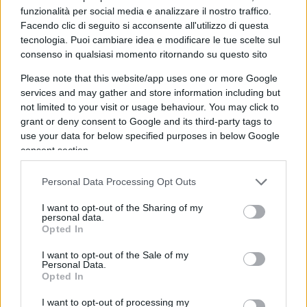
espressive. Si tratta di ritratti di epoca
funzionalità per social media e analizzare il nostro traffico.
repubblicana e imperiale, che raffigurano
Facendo clic di seguito si acconsente all'utilizzo di questa
personaggi la cui identità è nota, ma anche volti di
tecnologia. Puoi cambiare idea e modificare le tue scelte sul
consenso in qualsiasi momento ritornando su questo sito
sconosciuti, oltre ad alcune teste ideali, copie
romane da originali greci. Ponendosi per lunghe
Please note that this website/app uses one or more Google
silenziose giornate davanti ai volti antichi, Spina li
services and may gather and store information including but
not limited to your visit or usage behaviour. You may click to
ha svelati, li ha profondamente compresi
grant or deny consent to Google and its third-party tags to
attraverso il mezzo che gli è più congeniale. La
use your data for below specified purposes in below Google
ricerca fotografica di Spina ha portato alla
consent section.
realizzazione di immagini che, cogliendo vari e
Personal Data Processing Opt Outs
originali aspetti dei volti scolpiti, suggeriscono
particolari e dettagli non sempre facilmente
I want to opt-out of the Sharing of my
personal data.
individuabili a una prima osservazione. I visitatori
Opted In
sono così invitati a intraprendere un nuovo
I want to opt-out of the Sale of my
originale percorso di visita, un vero e proprio
Personal Data.
Opted In
viaggio che è vera scoperta della contemporaneità
espressa dai tratti fisiognomici delle antiche
I want to opt-out of processing my