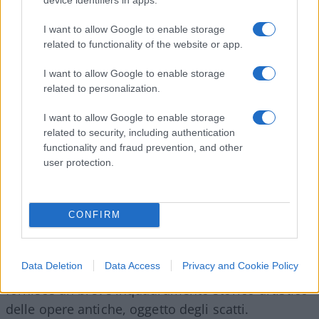
congeniale. Un esempio assai significativo del suo
modo di intendere la fotografia di opere d’arte è
I want to allow Google to enable storage
quanto realizzato immortalando le opere della
related to functionality of the website or app.
Collezione Farnese nel Museo Archeologico
I want to allow Google to enable storage
Nazionale di Napoli. L’inaugurazione della mostra
related to personalization.
è stata arricchita dalla presentazione del catalogo
“Volti di Roma alla Centrale Montemartini. Fotografie
I want to allow Google to enable storage
related to security, including authentication
di Luigi Spina”
, a cura di Claudio Parisi Presicce e
functionality and fraud prevention, and other
dello stesso Spina, in cui la successione dei volti
user protection.
nelle immagini fotografiche segue la sensibilità
del fotografo che ha colto una serie di richiami
suggestivi tra le opere creando un suo ideale
CONFIRM
percorso, visivo, non vincolato in alcun modo
dalla cronologia e dallo stile delle antiche
Data Deletion
Data Access
Privacy and Cookie Policy
sculture. Un regesto finale a chiusura del volume
fornisce un breve inquadramento storico-artistico
delle opere antiche, oggetto degli scatti.