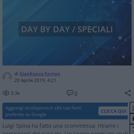
DAY BY DAY / SPECIALI
di
Gianfranco Ferroni
20 Aprile 2019, 4:21
3.3k
0
Aggiungi nicolaporro.it alle tue fonti
CLICCA QUI
preferite su Google
Luigi Spina ha fatto una scommessa: ritrarre i
personaggi del passato. Un lavoro premiato anche