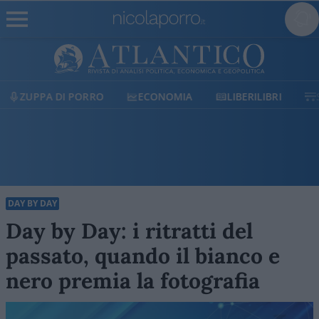
UPPA DI PORRO
ECONOMIA
LIBERILIBRI
SHOP
DAY BY DAY
Day by Day: i ritratti del
passato, quando il bianco e
nero premia la fotografia