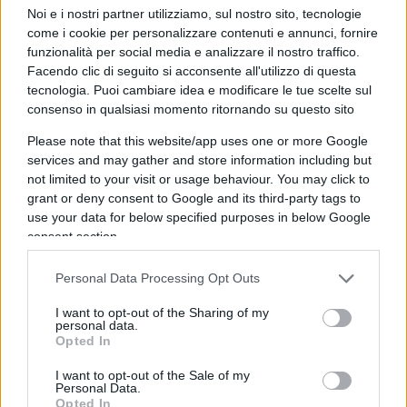
Noi e i nostri partner utilizziamo, sul nostro sito, tecnologie
timidamente proposto il cambio del nome.
come i cookie per personalizzare contenuti e annunci, fornire
funzionalità per social media e analizzare il nostro traffico.
Facendo clic di seguito si acconsente all'utilizzo di questa
tecnologia. Puoi cambiare idea e modificare le tue scelte sul
Purtroppo, o per fortuna, lo stesso tenore di
consenso in qualsiasi momento ritornando su questo sito
interventi, sia pure non a un livello di menzogna
Please note that this website/app uses one or more Google
così spinta, li abbiamo letti negli editoriali dei
services and may gather and store information including but
fogli “liberali” progressisti,
liberal
e globalisti, dal
not limited to your visit or usage behaviour. You may click to
grant or deny consent to Google and its third-party tags to
Financial Times
a
Le Monde
, dal
Guardian
al
New
use your data for below specified purposes in below Google
York Times
. In cui davvero, se uno non conoscesse
consent section.
la storia, sembrerebbe che il Muro fu edificato da
regimi nazionalisti. Un pericolo, quello
Personal Data Processing Opt Outs
nazionalista, che sarebbe riapparso all’orizzonte
I want to opt-out of the Sharing of my
negli ultimi anni e che minaccerebbe le “grandi
personal data.
Opted In
conquiste” del 1989. Da qui l’idea, su cui sta
lavorando da mesi la
Open Society
di Soros, di
I want to opt-out of the Sale of my
Personal Data.
drammatizzare un nuovo divario ovest-est. Ecco
Opted In