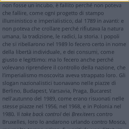
non fosse un incubo, è fallito perché non poteva
che fallire, come ogni progetto di stampo
illuministico e imperialistico, dal 1789 in avanti: e
non poteva che crollare perché rifiutava la natura
umana, la tradizione, le radici, la storia. I popoli
che si ribellarono nel 1989 lo fecero certo in nome
della libertà individuale, e dei consumi, come
giusto e legittimo: ma lo fecero anche perché
volevano riprendere il controllo della nazione, che
l’imperialismo moscovita aveva strappato loro. Gli
slogan nazionalistici tuonavano nelle piazze di
Berlino, Budapest, Varsavia, Praga, Bucarest
nell’autunno del 1989, come erano risuonati nelle
stesse piazze nel 1956, nel 1968, e in Polonia nel
1980. Il
take back control
dei
Brexiteers
contro
Bruxelles, loro lo andarono urlando contro Mosca,