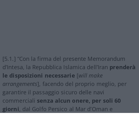
Premessa: l’accordo Usa-Iran
Esso discende dal protocollo di intesa Usa-Iran
del giugno 2026, il cui paragrafo 5 recita:
[5.1.] “Con la firma del presente Memorandum