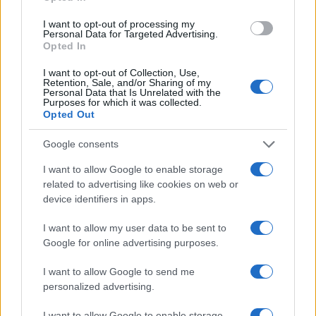
come mai i cattivi Putin, Orban, Kaczyński, Babis
I want to opt-out of processing my
(che però sta con Macron), abbiano potuto
Personal Data for Targeted Advertising.
Opted In
trionfare: retti da regimi nazionalisti prima del
1989, come oggi. Solo che il nazionalismo dell’est
I want to opt-out of Collection, Use,
Retention, Sale, and/or Sharing of my
sarebbe entrato anche nella “culla” del
Personal Data that Is Unrelated with the
Purposes for which it was collected.
“liberalismo”: l’America, il Regno Unito, l’Europa
Opted Out
dell’ovest. È caricaturale, certo, ma ogni
propaganda lo è, alla fine: basta leggere il volume
Google consents
recente,
“L’impero diviso”,
scritto da due autori
I want to allow Google to enable storage
membri della
Open Society
, Federico Fubini e Ivan
related to advertising like cookies on web or
device identifiers in apps.
Krastev, per avere un esempio concreto di questa
ideologia.
Last but not least
, a confondere le acque
I want to allow my user data to be sent to
si è messa pure la cancelliera Merkel, cresciuta,
Google for online advertising purposes.
formatasi e, secondo qualcuno, anche di più, nella
I want to allow Google to send me
DDR, visto che è nata nel 1954. Alle
personalized advertising.
commemorazioni ha invitato a non smettere la
I want to allow Google to enable storage