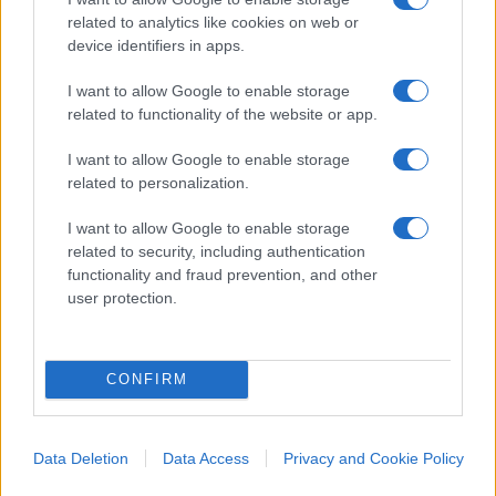
battaglia contro…l’“antisemitismo”, come se il
related to analytics like cookies on web or
regime comunista della DDR in fondo non fosse
device identifiers in apps.
che nazionalista. Ora, è vero che i comunisti non
amavano molto gli ebrei e soprattutto Israele, ma
I want to allow Google to enable storage
related to functionality of the website or app.
da “antifascisti” (il termine campeggiava ovunque
nelle piazze e nelle vie di Berlino est) lo
I want to allow Google to enable storage
rigettavano come peste. E in fondo il discorso di
related to personalization.
Angela di sabato avrebbero potuto essere letto
I want to allow Google to enable storage
anche da Eric Honecker.
related to security, including authentication
functionality and fraud prevention, and other
user protection.
La realtà è che i globalisti sono in default mentale
perché, trent’anni dopo, il sogno del 1989 si è
davvero infranto. Era l’utopia della fine della storia
CONFIRM
che doveva condurre alla estensione universale e
mondiale del mercato e della democrazia liberale,
al superamento delle nazioni e magari pure delle
Data Deletion
Data Access
Privacy and Cookie Policy
frontiere. Ma questo sogno globalista, ammesso