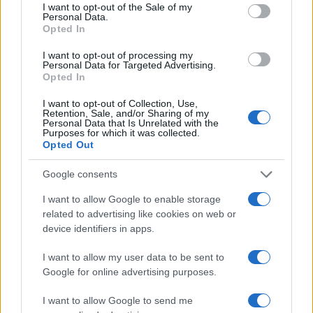
I want to opt-out of the Sale of my
corto circuito di proporzioni apocalittiche. Inutile
Personal Data.
Opted In
dire che mi piacerebbe sentire di più termini
come particelle elementari, vettori
I want to opt-out of processing my
Personal Data for Targeted Advertising.
antigravitazionali, spazio, tempo, infinito, bellezza
Opted In
del tocco, leggiadria della parola, forma, sostanza,
I want to opt-out of Collection, Use,
eleganza, armonia, sincronia, iperbole, empatia,
Retention, Sale, and/or Sharing of my
Personal Data that Is Unrelated with the
passione, gioia, concretezza, logica, origine,
Purposes for which it was collected.
ambizione, individuo… e invece siamo costretti a
Opted Out
familiarizzare con obbrobri tipo sindaca, ministra,
Google consents
soldata, degrado, abbandono, termovalorizzatore,
grillino, burka, burkini, gomorra, ‘ndrangheta,
I want to allow Google to enable storage
related to advertising like cookies on web or
suburra, hijab, halal, niqab, baby-gang, un
device identifiers in apps.
impiastro gutturale da budella impazzite che
cercano aria per ritrovare fluidità, e un briciolo di
I want to allow my user data to be sent to
Google for online advertising purposes.
poesia.
I want to allow Google to send me