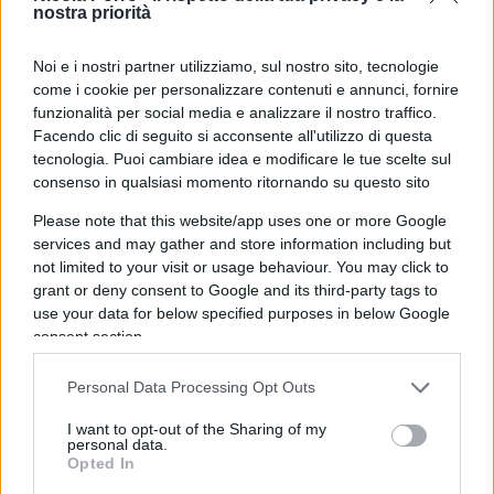
autovetture vecchie e inquinanti, puzze e odori
nostra priorità
nauseabondi, religioni più agguerrite che mai,
violenza spacciata per forma d’arte, cieli vuoti di
Noi e i nostri partner utilizziamo, sul nostro sito, tecnologie
UFO e macchine volanti e pieni di carrette dell’aria
come i cookie per personalizzare contenuti e annunci, fornire
funzionalità per social media e analizzare il nostro traffico.
low cost, baraccopoli fuse nelle metropoli, città
Facendo clic di seguito si acconsente all'utilizzo di questa
d’arte lasciate all’incuria e al buon cuore dei
tecnologia. Puoi cambiare idea e modificare le tue scelte sul
volontari, miseria da fine ‘700 inglese sparsa per il
consenso in qualsiasi momento ritornando su questo sito
vecchio continente; niente cure per le malattie
Please note that this website/app uses one or more Google
meno gravi (in questo inverno 2018, una semplice
services and may gather and store information including but
influenza ha messo a letto 4 milioni di italiani),
not limited to your visit or usage behaviour. You may click to
grant or deny consent to Google and its third-party tags to
figuriamoci per quelle più gravi; pochi microchip,
use your data for below specified purposes in below Google
nemmeno quelli emozionali (per dirla coi
consent section.
Subsonica che furono). Tanti apparecchi mobili
per passanti imbambolati ai loro emoticon
Personal Data Processing Opt Outs
preferiti. Nessuno che si fa domande.
I want to opt-out of the Sharing of my
personal data.
Opted In
E la perdita della lingua, anzi del linguaggio, un