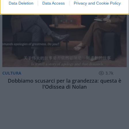
Data Deletion
Data Access
Privacy and Cookie Policy
CULTURA
3.7k
Dobbiamo scusarci per la grandezza: questa è
l'Odissea di Nolan