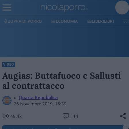
ECONOMIA
LIBERILIBRI
SHOP
SOSTIENICI
VIDEO
Augias: Buttafuoco e Sallusti
al contrattacco
di
Quarta Repubblica
26 Novembre 2019, 18:39
49.4k
114