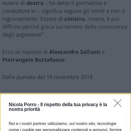
essere di
destra
– ha detto il giornalista e
conduttore tv – significa seguire gli istinti e non il
ragionamento. Essere di
sinistra
, invece, è più
difficile perché gioca sul terreno della conoscenza
degli argomenti”.
Ecco la risposta di
Alessandro
Sallusti
e
Pietrangelo
Buttafuoco
.
Dalla puntata del 18 novembre 2019
Nicola Porro -
Il rispetto della tua privacy è la
nostra priorità
Noi e i nostri partner utilizziamo, sul nostro sito, tecnologie
come i cookie per personalizzare contenuti e annunci, fornire