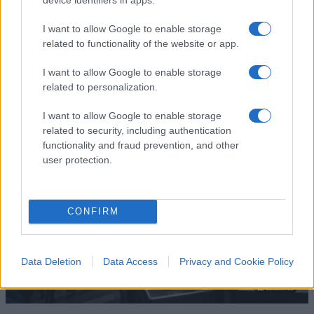
controllare chi ha già pagato
I want to allow Google to enable storage
Il club lariano introduce presenze minime e
related to functionality of the website or app.
controlli sugli abbonati: pagare il posto non basta
più, bisogna anche dimostrare di meritarlo
I want to allow Google to enable storage
related to personalization.
di Ivan Mazzoletti
1.3k
1
6 Agosto 2026, 20:00
I want to allow Google to enable storage
related to security, including authentication
functionality and fraud prevention, and other
user protection.
CONFIRM
Data Deletion
Data Access
Privacy and Cookie Policy