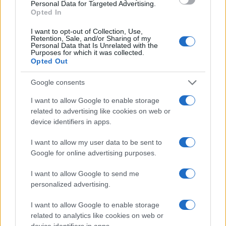
Personal Data for Targeted Advertising.
Opted In
114
I want to opt-out of Collection, Use,
Leggi i commenti
Retention, Sale, and/or Sharing of my
Personal Data that Is Unrelated with the
Purposes for which it was collected.
Opted Out
SEDUTE SATIRICHE
Google consents
Vignetta del 04/08/2026
I want to allow Google to enable storage
related to advertising like cookies on web or
device identifiers in apps.
Vai all'archivio delle vignette
I want to allow my user data to be sent to
Google for online advertising purposes.
I want to allow Google to send me
personalized advertising.
I want to allow Google to enable storage
Il Como e l’assurda pretesa di
related to analytics like cookies on web or
device identifiers in apps.