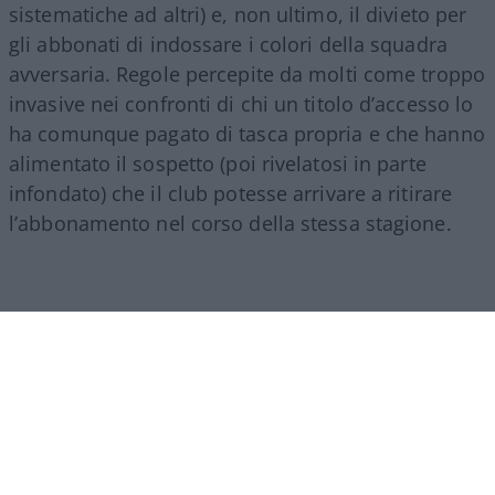
sistematiche ad altri) e, non ultimo, il divieto per
gli abbonati di indossare i colori della squadra
avversaria. Regole percepite da molti come troppo
invasive nei confronti di chi un titolo d’accesso lo
ha comunque pagato di tasca propria e che hanno
alimentato il sospetto (poi rivelatosi in parte
infondato) che il club potesse arrivare a ritirare
l’abbonamento nel corso della stessa stagione.