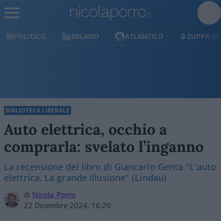
POLITICO
MILANO
ATLANTICO
ZUPPA DI
BIBLIOTECA LIBERALE
Auto elettrica, occhio a
comprarla: svelato l’inganno
La recensione del libro di Giancarlo Genta "L'auto
elettrica. La grande illusione" (Lindau)
di
Nicola Porro
22 Dicembre 2024, 16:20