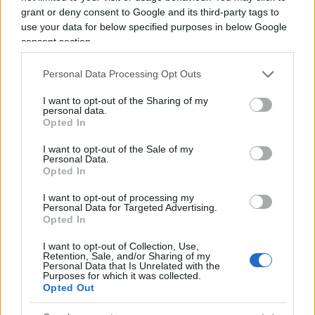
città, con limitazioni di ogni genere, dai divieti alle
grant or deny consent to Google and its third-party tags to
tasse sui veicoli e sui carburanti, da limiti di
use your data for below specified purposes in below Google
velocità talvolta assurdi a incentivi per chi usava il
consent section.
trasporto pubblico… Tuttavia a un certo punto
Personal Data Processing Opt Outs
qualcuno ha pensato bene di aggiustare il tiro:
colpevole di tutti i mali non era tanto l’automobile
I want to opt-out of the Sharing of my
personal data.
in quanto tale, ma il motore a combustione
Opted In
interna che la aziona, antiquato, sporco,
I want to opt-out of the Sale of my
inquinante».
Personal Data.
Opted In
Eppure nota con semplicità Genta, l’elettricità è
I want to opt-out of processing my
Personal Data for Targeted Advertising.
solo «un vettore energetico, che permette di
Opted In
trasportare l’energia prodotta in un luogo verso
I want to opt-out of Collection, Use,
un utilizzatore posto in un altro. Occorre quindi
Retention, Sale, and/or Sharing of my
Personal Data that Is Unrelated with the
una fonte energetica primaria, un sistema di
Purposes for which it was collected.
Opted Out
generazione che trasformi l’energia (chimica,
nucleare, cinetica del vento, elettromagnetica