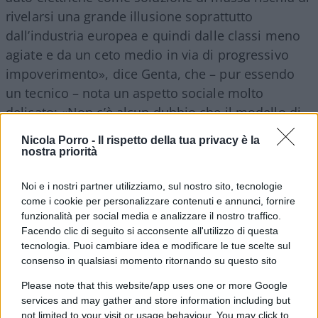
rivelarsi una grande illusione soprattutto
dall’industria europea e quindi dalle classi meno
agiate e da un ceto medio in via di progressivo
impoverimento», dice Genta, che – pur essendo
un tecnico – nota un aspetto sociale molto
delicato: «Non c’è alcun dubbio che il modello di
mobilità basato sulla motorizzazione di massa,
Nicola Porro -
Il rispetto della tua privacy è la
con la grande diffusione di veicoli di proprietà del
nostra priorità
singolo utente, ha dato a un sempre crescente
Noi e i nostri partner utilizziamo, sul nostro sito, tecnologie
numero di esseri umani una libertà di movimento
come i cookie per personalizzare contenuti e annunci, fornire
che non si era mai vista nella storia». La grande
funzionalità per social media e analizzare il nostro traffico.
illusione dell’auto elettrica
rischia di ridurre il
Facendo clic di seguito si acconsente all'utilizzo di questa
consumo di auto
da parte di ceti sempre più vasti
tecnologia. Puoi cambiare idea e modificare le tue scelte sul
consenso in qualsiasi momento ritornando su questo sito
della popolazione. Genta stesso nota come è
diventato «tassativo limitare il più possibile la
Please note that this website/app uses one or more Google
services and may gather and store information including but
circolazione dei mezzi privati, in particolare nelle
not limited to your visit or usage behaviour. You may click to