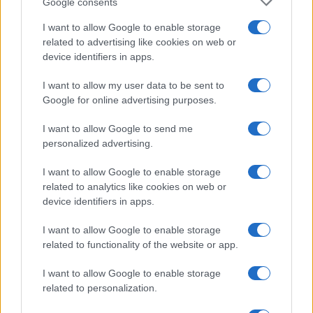
Google consents
della luce del sole, ecc.) della fonte primaria in
I want to allow Google to enable storage
energia elettrica, un sistema di trasmissione che
related to advertising like cookies on web or
trasporti l’energia verso l’utilizzatore e infine un
device identifiers in apps.
sistema che la trasformi, in tempo reale, nella
I want to allow my user data to be sent to
forma voluta».
Google for online advertising purposes.
I want to allow Google to send me
personalized advertising.
E qui nascono i problemi dell’elettrico
e del
complesso ciclo che la rende più o meno
I want to allow Google to enable storage
related to analytics like cookies on web or
conveniente, più o meno sostenibile, come
device identifiers in apps.
carburante per i trasporti individuali. Occorre
misurare «l’energia utilizzata da un veicolo
I want to allow Google to enable storage
related to functionality of the website or app.
durante il suo funzionamento, ma anche
l’inquinamento e il consumo energetico nel corso
I want to allow Google to enable storage
del suo intero ciclo di vita, vale a dire che devono
related to personalization.
essere tenuti sotto controllo l’inquinamento