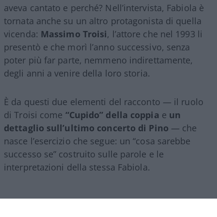
aveva cantato e perché? Nell’intervista, Fabiola è
tornata anche su un altro protagonista di quella
vicenda:
Massimo Troisi
, l’attore che nel 1993 li
presentò e che morì l’anno successivo, senza
poter più far parte, nemmeno indirettamente,
degli anni a venire della loro storia.
È da questi due elementi del racconto — il ruolo
di Troisi come
“Cupido” della coppia
e
un
dettaglio sull’ultimo concerto di Pino
— che
nasce l’esercizio che segue: un “cosa sarebbe
successo se” costruito sulle parole e le
interpretazioni della stessa Fabiola.