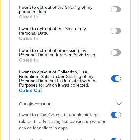
“etnica” con prodotti cinesi.
I want to opt-out of the Sharing of my
personal data.
Opted In
I want to opt-out of the Sale of my
Il fatto che i
cantieri
cinesi
producano a ritmo
Personal Data.
Opted In
sempre più serrato navi porta-auto dovrebbe
fornire un indicatore sufficiente specie sulle
I want to opt-out of processing my
Personal Data for Targeted Advertising.
aspettative che l’industria cinese dell’auto ripone
Opted In
in mercati come quello europeo, quello del Sud
I want to opt-out of Collection, Use,
America e quello africano. In prospettiva.
Retention, Sale, and/or Sharing of my
Personal Data that Is Unrelated with the
Purposes for which it was collected.
Opted Out
E non è un caso che questa accelerazione si
verifichi nel momento in cui l’amministrazione
Google consents
statunitense ha confermato l’intenzione di
I want to allow Google to enable storage
procedere con l’applicazione di
una tariffa del
related to advertising like cookies on web or
25%
su tutte le
autovetture
costruite all’estero, in
device identifiers in apps.
un Paese come gli Stati Uniti dove circa il 50% del