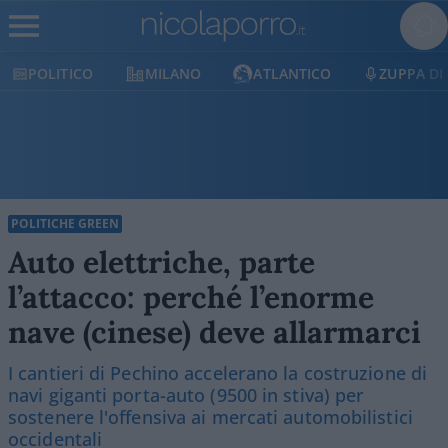
POLITICO
MILANO
ATLANTICO
ZUPPA DI P
POLITICHE GREEN
Auto elettriche, parte
l’attacco: perché l’enorme
nave (cinese) deve allarmarci
I cantieri di Pechino accelerano la costruzione di
navi giganti porta-auto (9500 in stiva) per
sostenere l'offensiva ai mercati automobilistici
occidentali