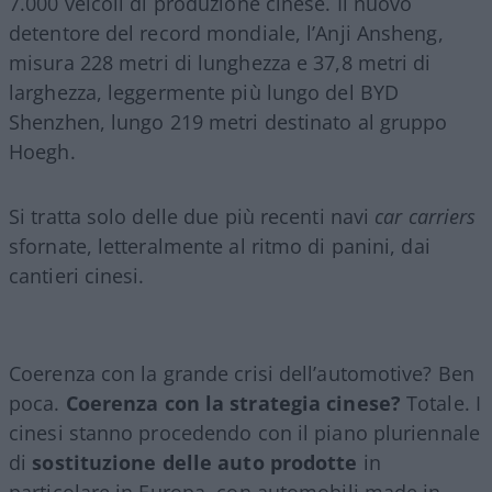
7.000 veicoli di produzione cinese. Il nuovo
detentore del record mondiale, l’Anji Ansheng,
misura 228 metri di lunghezza e 37,8 metri di
larghezza, leggermente più lungo del BYD
Shenzhen, lungo 219 metri destinato al gruppo
Hoegh.
Si tratta solo delle due più recenti navi
car carriers
sfornate, letteralmente al ritmo di panini, dai
cantieri cinesi.
Coerenza con la grande crisi dell’automotive? Ben
poca.
Coerenza con la strategia cinese?
Totale. I
cinesi stanno procedendo con il piano pluriennale
di
sostituzione delle auto prodotte
in
particolare in Europa, con automobili made in