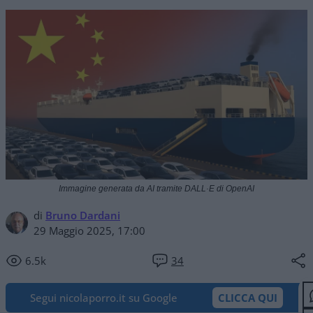
Immagine generata da AI tramite DALL·E di OpenAI
di
Bruno Dardani
29 Maggio 2025, 17:00
6.5k
34
Segui nicolaporro.it su Google
CLICCA QUI