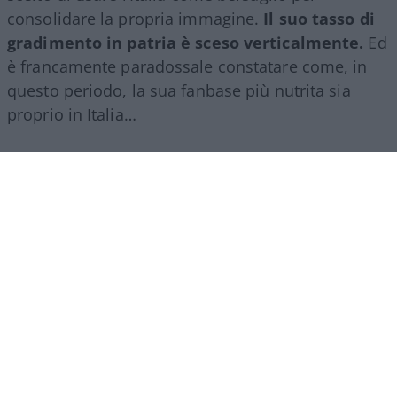
consolidare la propria immagine.
Il suo tasso di
gradimento in patria è sceso verticalmente.
Ed
è francamente paradossale constatare come, in
questo periodo, la sua fanbase più nutrita sia
proprio in Italia…