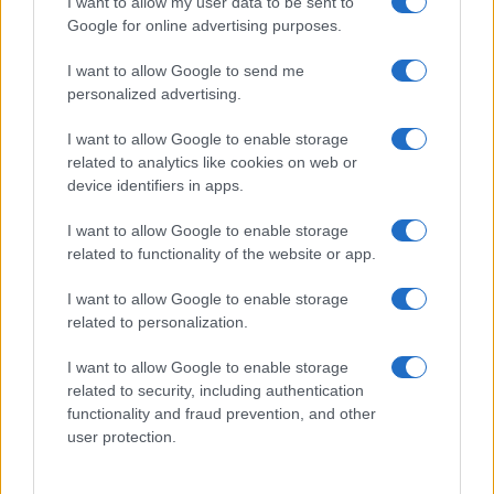
I want to allow my user data to be sent to
parco auto è di provenienza estera. E nel mirino
Google for online advertising purposes.
dei produttori cinesi sarebbero in prima battuta le
auto coreane e giapponesi, presenti in forze sia
I want to allow Google to send me
personalized advertising.
sul mercato europeo, sia su quello americano.
I want to allow Google to enable storage
related to analytics like cookies on web or
device identifiers in apps.
Nicolaporro.it è anche su Whatsapp. È sufficiente
cliccare qui
per iscriversi al canale ed essere sempre
I want to allow Google to enable storage
related to functionality of the website or app.
aggiornati (gratis).
I want to allow Google to enable storage
#AUTO ELETTRICHE
#NAVI
related to personalization.
I want to allow Google to enable storage
34
related to security, including authentication
functionality and fraud prevention, and other
Leggi i commenti
user protection.