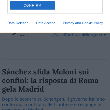
SEDUTE SATIRICHE
CONFIRM
Vignetta del 07/08/2026
Data Deletion
Data Access
Privacy and Cookie Policy
Vai all'archivio delle vignette
Sánchez sfida Meloni sui
confini: la risposta di Roma
gela Madrid
Dopo lo scontro su Schengen, il governo italiano
conferma i controlli alle frontiere e respinge le
pressioni di Madrid