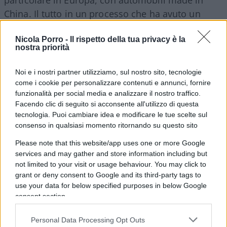
China. Il tutto in un processo che ha avuto un
solido appoggio e sostegno nella follia (o forse nei
vantaggi personali) nella politica green dell’Unione
Nicola Porro -
Il rispetto della tua privacy è la
nostra priorità
europea e nella scelta senza se e senza ma favore
dell’auto elettrica.
Noi e i nostri partner utilizziamo, sul nostro sito, tecnologie
come i cookie per personalizzare contenuti e annunci, fornire
funzionalità per social media e analizzare il nostro traffico.
E tutto accade in un momento in cui gli analisti
Facendo clic di seguito si acconsente all'utilizzo di questa
del settore, come Veson Nautical giocano al
tecnologia. Puoi cambiare idea e modificare le tue scelte sul
ribasso prevedendo una flessione del parametro
consenso in qualsiasi momento ritornando su questo sito
miglia per auto fino al 2026 e 2027. Ma chiunque
Please note that this website/app uses one or more Google
conosca la mentalità cinese e anche la strategia
services and may gather and store information including but
not limited to your visit or usage behaviour. You may click to
cinese, sa perfettamente, per Pechino il tempo
grant or deny consent to Google and its third-party tags to
non è elemento condizionante, quanto lo è il
use your data for below specified purposes in below Google
risultato finale che puntualmente fa perno su un
consent section.
progetto di annientamento del settore nei paesi
tradizionalmente leader e
una sostituzione
Personal Data Processing Opt Outs