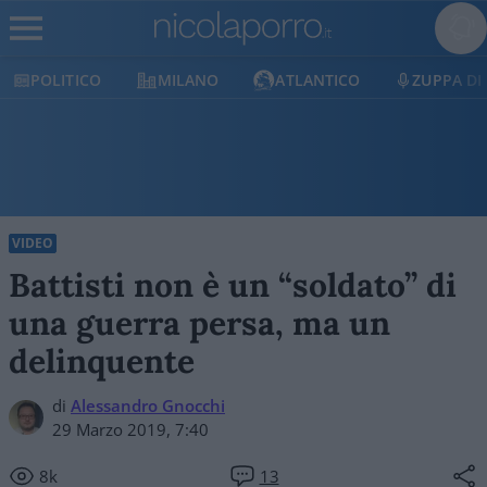
POLITICO
MILANO
ATLANTICO
ZUPPA DI
VIDEO
Battisti non è un “soldato” di
una guerra persa, ma un
delinquente
di
Alessandro Gnocchi
29 Marzo 2019, 7:40
8k
13