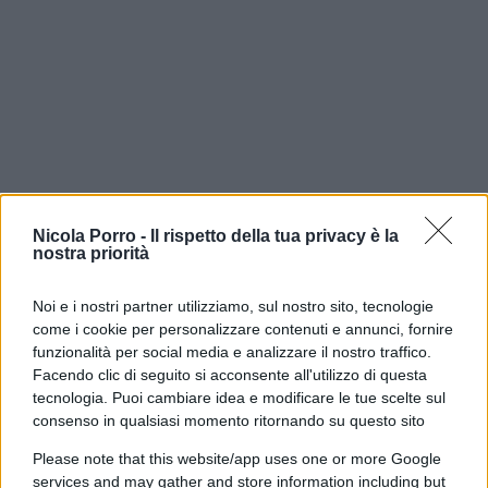
Nicola Porro -
Il rispetto della tua privacy è la
nostra priorità
Polemica durante una visita scolastica al
Noi e i nostri partner utilizziamo, sul nostro sito, tecnologie
come i cookie per personalizzare contenuti e annunci, fornire
memoriale di
Mauthausen
, l’ex campo di
funzionalità per social media e analizzare il nostro traffico.
concentramento nazista in Austria. Secondo
Facendo clic di seguito si acconsente all'utilizzo di questa
immagini e testimonianze diffuse sui social,
tecnologia. Puoi cambiare idea e modificare le tue scelte sul
consenso in qualsiasi momento ritornando su questo sito
alcuni studenti avrebbero indossato magliette con
la scritta
“Free Palestine”
durante la visita al sito.
Please note that this website/app uses one or more Google
In alcune immagini comparirebbe anche il ritratto
services and may gather and store information including but