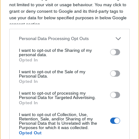
not limited to your visit or usage behaviour. You may click to
di
Dalal Mughrabi
militante palestinese coinvolta
grant or deny consent to Google and its third-party tags to
nell’attentato della strada costiera del 1978 in
use your data for below specified purposes in below Google
Israele, nel quale furono uccise 38 persone, tra cui
consent section.
13 bambini.
Personal Data Processing Opt Outs
La vicenda è stata segnalata sui social da alcuni
I want to opt-out of the Sharing of my
personal data.
visitatori presenti a Mauthausen. Secondo quanto
Opted In
riportato, una donna avrebbe contestato ai ragazzi
I want to opt-out of the Sale of my
la scelta di esibire quei simboli proprio all’interno
Personal Data.
Opted In
del memoriale, ricordando la natura del luogo.
I want to opt-out of processing my
Personal Data for Targeted Advertising.
Opted In
I want to opt-out of Collection, Use,
Retention, Sale, and/or Sharing of my
Personal Data that Is Unrelated with the
Purposes for which it was collected.
Opted Out