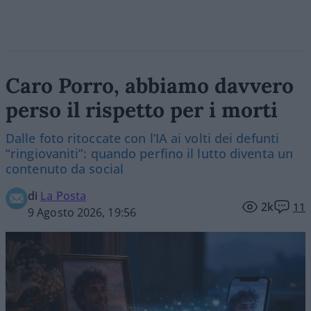
Caro Porro, abbiamo davvero
perso il rispetto per i morti
Dalle foto ritoccate con l’IA ai volti dei defunti
“ringiovaniti”: quando perfino il lutto diventa un
contenuto da social
di
La Posta
2k
11
9 Agosto 2026, 19:56