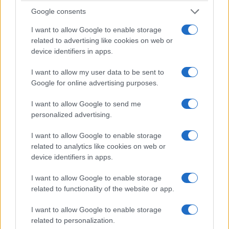
Google consents
I want to allow Google to enable storage
related to advertising like cookies on web or
device identifiers in apps.
I want to allow my user data to be sent to
La visitatrice avrebbe inoltre rivolto una domanda
Google for online advertising purposes.
alla responsabile del gruppo, chiedendole se
I want to allow Google to send me
condividesse la protesta. Dalle testimonianze
personalized advertising.
circolate online, la guida avrebbe evitato di
I want to allow Google to enable storage
rispondere direttamente, facendo riferimento
related to analytics like cookies on web or
anche alla necessità di proseguire la visita. Gli
device identifiers in apps.
studenti avrebbero spiegato la loro iniziativa
come una “protesta contro il genocidio a Gaza”,
I want to allow Google to enable storage
related to functionality of the website or app.
collegando quindi la manifestazione alla
situazione nella Striscia.
I want to allow Google to enable storage
related to personalization.