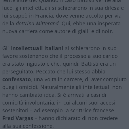
ferite altre tre. Quando il caso Battisti venne alla
luce, gli intellettuali si schierarono in sua difesa e
lui scappò in Francia, dove venne accolto per via
della
dottrina Mitterand
. Qui, ebbe una insperata
nuova carriera come autore di gialli e di noir.
Gli
intellettuali italiani
si schierarono in suo
favore sostenendo che il processo a suo carico
era stato ingiusto e che, quindi, Battisti era un
perseguitato. Peccato che lui stesso abbia
confessato
, una volta in carcere, di aver compiuto
quegli omicidi. Naturalmente gli intellettuali non
hanno cambiato idea. Si è arrivati a casi di
comicità involontaria, in cui alcuni suoi accesi
sostenitori – ad esempio la scrittrice francese
Fred Vargas
– hanno dichiarato di non credere
alla sua confessione.