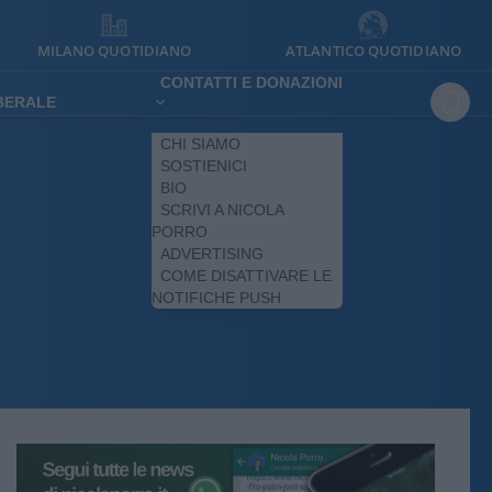
MILANO QUOTIDIANO
ATLANTICO QUOTIDIANO
CONTATTI E DONAZIONI
IBERALE
CHI SIAMO
SOSTIENICI
BIO
SCRIVI A NICOLA
PORRO
ADVERTISING
COME DISATTIVARE LE
NOTIFICHE PUSH