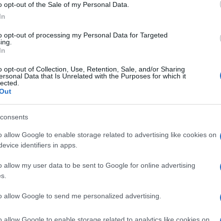
stand con teli e cartelli riportanti frasi
o opt-out of the Sale of my Personal Data.
tto collettivo di protesta
. Tra i volantini
In
 è ciò che è accaduto alla libertà di stampa
to opt-out of processing my Personal Data for Targeted
 hanno messo in pratica la loro libertà di
ing.
In
o opt-out of Collection, Use, Retention, Sale, and/or Sharing
ersonal Data that Is Unrelated with the Purposes for which it
lected.
Out
consents
alcuni espositori si sono mossi in corteo
tonando “Bella Ciao” e gridando slogan come
o allow Google to enable storage related to advertising like cookies on
evice identifiers in apps.
i antifascisti”. La protesta si è svolta
di scontro verbale. Tra le case editrici che
o allow my user data to be sent to Google for online advertising
 nomi come
Laterza
, Fandango, e/o,
s.
aveva scelto di non partecipare alla fiera
to allow Google to send me personalized advertising.
con i nazisti”.
o allow Google to enable storage related to analytics like cookies on