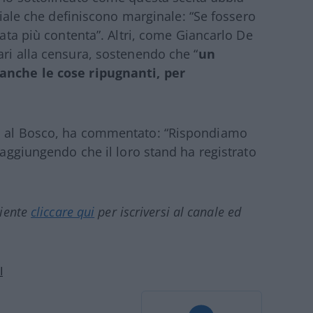
oriale che definiscono marginale: “Se fossero
tata più contenta”. Altri, come Giancarlo De
ari alla censura, sostenendo che “
un
 anche le cose ripugnanti, per
io al Bosco, ha commentato: “Rispondiamo
, aggiungendo che il loro stand ha registrato
ciente
cliccare qui
per iscriversi al canale ed
I