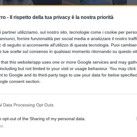
rro -
Il rispetto della tua privacy è la nostra priorità
ri partner utilizziamo, sul nostro sito, tecnologie come i cookie per pers
annunci, fornire funzionalità per social media e analizzare il nostro traff
 di seguito si acconsente all'utilizzo di questa tecnologia. Puoi cambiar
e tue scelte sul consenso in qualsiasi momento ritornando su questo si
 that this website/app uses one or more Google services and may gath
including but not limited to your visit or usage behaviour. You may click 
ferite su Google
CLICCA QUI
 to Google and its third-party tags to use your data for below specifi
ogle consent section.
0:00
/
--:--
l Data Processing Opt Outs
ifestato alla fiera
Più Libri Più Liberi
di
o opt-out of the Sharing of my personal data.
o al Bosco
, la casa editrice contestata per il
In
gati all’estrema destra. Dalle 15 alle 15:30,