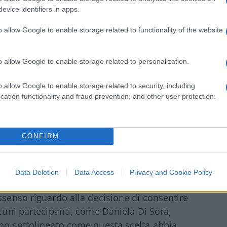
rno
evice identifiers in apps.
o allow Google to enable storage related to functionality of the website
 prima, quando un gruppo di oltre 80 firme,
urati
, aveva chiesto all’Associazione
o al Bosco
dall’evento, definendone il
o allow Google to enable storage related to personalization.
nazifascismo. Nonostante le richieste, Aie
o allow Google to enable storage related to security, including
ce. Il direttore di
Più Libri Più Liberi
, Fabio
cation functionality and fraud prevention, and other user protection.
ifestazione nel rispetto della legalità è
r aprire un dibattito serio, partendo da un
CONFIRM
gestione della fiera
Data Deletion
Data Access
Privacy and Cookie Policy
ssenso riguardo alla decisione di consentire
lcuni partecipanti, come Daniela Di Sora,
nno sottolineato come questa scelta abbia