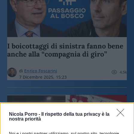
I boicottaggi di sinistra fanno bene
anche alla “compagnia di giro”
di
Enrico Foscarini
4.5k
7 Dicembre 2025, 15:23
Nicola Porro -
Il rispetto della tua privacy è la
nostra priorità
Noi e i nostri partner utilizziamo, sul nostro sito, tecnologie