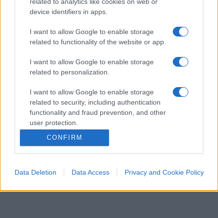
related to analytics like cookies on web or
device identifiers in apps.
I want to allow Google to enable storage
related to functionality of the website or app.
I want to allow Google to enable storage
related to personalization.
I want to allow Google to enable storage
ECONOMIA
12.7k
related to security, including authentication
functionality and fraud prevention, and other
Condominio: così si gestiscono le infiltrazioni
user protection.
da lastrico solare
CONFIRM
Data Deletion
Data Access
Privacy and Cookie Policy