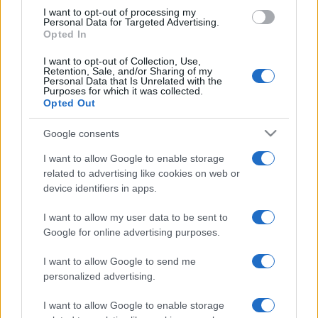
I want to opt-out of processing my
Personal Data for Targeted Advertising.
Opted In
I want to opt-out of Collection, Use,
Retention, Sale, and/or Sharing of my
Personal Data that Is Unrelated with the
Lo stand “censurato” è stracolmo: lo
Purposes for which it was collected.
Opted Out
schiaffo dei lettori agli intellò
Google consents
di
Alessandro Bonelli
11.9k
I want to allow Google to enable storage
5 Dicembre 2025, 15:14
related to advertising like cookies on web or
device identifiers in apps.
I want to allow my user data to be sent to
IL PIÙ LETTO DEL MESE
Google for online advertising purposes.
I want to allow Google to send me
personalized advertising.
I want to allow Google to enable storage