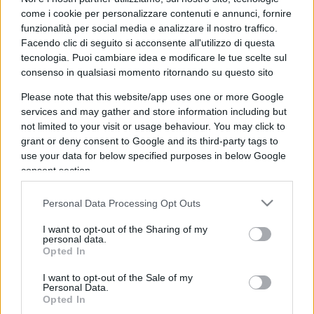
come i cookie per personalizzare contenuti e annunci, fornire
funzionalità per social media e analizzare il nostro traffico.
Facendo clic di seguito si acconsente all'utilizzo di questa
tecnologia. Puoi cambiare idea e modificare le tue scelte sul
consenso in qualsiasi momento ritornando su questo sito
“Bella Ciao” e cori da bambini: la
Please note that this website/app uses one or more Google
protesta degli editori è una
services and may gather and store information including but
pagliacciata
not limited to your visit or usage behaviour. You may click to
grant or deny consent to Google and its third-party tags to
use your data for below specified purposes in below Google
di
Redazione
8.4k
consent section.
6 Dicembre 2025, 21:19
Personal Data Processing Opt Outs
I want to opt-out of the Sharing of my
personal data.
Opted In
I want to opt-out of the Sale of my
Personal Data.
Opted In