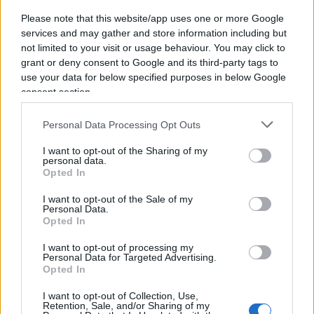
Blackout, la Spagna green salvata dai
Please note that this website/app uses one or more Google
generatori a benzina e gas
services and may gather and store information including but
not limited to your visit or usage behaviour. You may click to
grant or deny consent to Google and its third-party tags to
Le oscillazioni nella rete possono essere dovute a
use your data for below specified purposes in below Google
uno sbilanciamento tra produzione e consumo, ha
consent section.
aggiunto la Dorigoni, che ha sottolineato come al
Personal Data Processing Opt Outs
momento del collasso la produzione sia crollata
per cause ancora ignote. Poi l’esperta s’è
I want to opt-out of the Sharing of my
personal data.
soffermata sul bilanciamento nell’ora del blackout
Opted In
tra
solare
(60% del mix) e
vento
(12%): “Per la
I want to opt-out of the Sale of my
stabilità della rete è cruciale avere anche una
Personal Data.
Opted In
produzione programmabile, che possa aumentare
o diminuire rapidamente la potenza in uscita per
I want to opt-out of processing my
Personal Data for Targeted Advertising.
mantenere la frequenza entro certi limiti, come gli
Opted In
impianti a gas, l’idroelettrico e il nucleare. E il
I want to opt-out of Collection, Use,
fatto che questi ultimi rappresentassero una
Retention, Sale, and/or Sharing of my