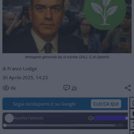
Immagine generata da AI tramite DALL·E di OpenAI
di Franco Lodige
30 Aprile 2025, 14:23
8k
29
Segui nicolaporro.it su Google
CLICCA QUI
Ascolta l'articolo
0:00
/
--:--