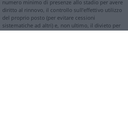
numero minimo di presenze allo stadio per avere
diritto al rinnovo, il controllo sull’effettivo utilizzo
del proprio posto (per evitare cessioni
sistematiche ad altri) e, non ultimo, il divieto per
gli abbonati di indossare i colori della squadra
avversaria. Regole percepite da molti come troppo
invasive nei confronti di chi un titolo d’accesso lo
ha comunque pagato di tasca propria e che hanno
alimentato il sospetto (poi rivelatosi in parte
infondato) che il club potesse arrivare a ritirare
l’abbonamento nel corso della stessa stagione.