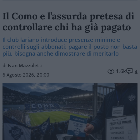
Il Como e l’assurda pretesa di
controllare chi ha già pagato
Il club lariano introduce presenze minime e
controlli sugli abbonati: pagare il posto non basta
più, bisogna anche dimostrare di meritarlo
di Ivan Mazzoletti
1.6k
4
6 Agosto 2026, 20:00