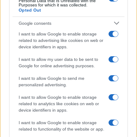
Personal Data that Is Unrelated with the
piccola parte del mix ha contribuito a causare
Purposes for which it was collected.
l’estensione del blackout e a ritardare la rimessa
Opted Out
in funzione della rete”. Sul dossier rinnovabili il
Google consents
giudizio è chiaro: “È colpa loro? Non direttamente,
il tema è saperle e poterle integrare nel mix di
I want to allow Google to enable storage
related to advertising like cookies on web or
generazione”.
device identifiers in apps.
I want to allow my user data to be sent to
Google for online advertising purposes.
Insomma, sarà
necessario fare chiarezza
e
provvedere al più presto affinchè un disastro del
I want to allow Google to send me
personalized advertising.
genere non si ripeta. La politica è in pressing: il
conservatore Partito Popolare ha registrato oggi al
I want to allow Google to enable storage
Congresso spagnolo la richiesta di un’audizione
related to analytics like cookies on web or
device identifiers in apps.
urgente del presidente del governo perché “dia
spiegazioni sul grande collasso energetico”, che
I want to allow Google to enable storage
lunedì ha paralizzato la Spagna, e perché “metta
related to functionality of the website or app.
fine al blackout informativo” che in suo opinione