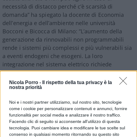
necessità di distacco perché c’è scarsità di
domanda” ha spiegato la docente di Economia
dell’energia e dell’ambiente nelle università
Bocconi e Bicocca di Milano: “L’aumento della
generazione da rinnovabili non programmabili
rende i sistemi più complessi e più vulnerabili sia
a eventi endogeni che esogeni. La loro
integrazione nel sistema elettrico richiede
investimenti per consentire alla rete di mantenere
la stabilità”.
Nicola Porro -
Il rispetto della tua privacy è la
nostra priorità
Noi e i nostri partner utilizziamo, sul nostro sito, tecnologie
Leggi anche:
come i cookie per personalizzare contenuti e annunci, fornire
funzionalità per social media e analizzare il nostro traffico.
Facendo clic di seguito si acconsente all'utilizzo di questa
La Spagna in blackout. Green e contanti: il
tecnologia. Puoi cambiare idea e modificare le tue scelte sul
crollo elettrico è un avvertimento
consenso in qualsiasi momento ritornando su questo sito