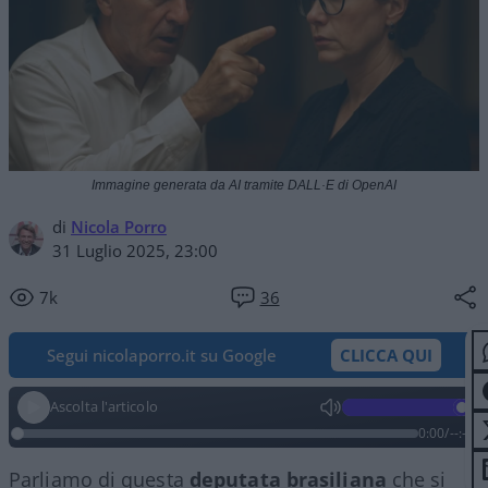
Immagine generata da AI tramite DALL·E di OpenAI
di
Nicola Porro
31 Luglio 2025, 23:00
7k
36
Segui nicolaporro.it su Google
CLICCA QUI
Ascolta l'articolo
0:00
/
--:--
Parliamo di questa
deputata brasiliana
che si