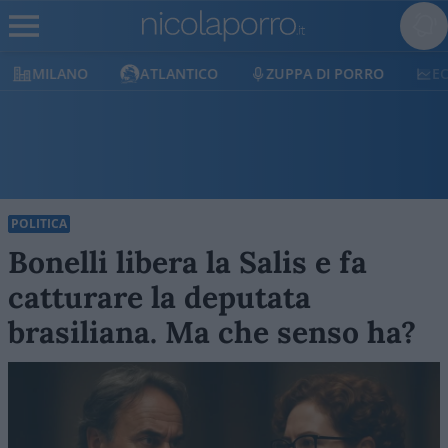
MILANO
ATLANTICO
ZUPPA DI PORRO
E
POLITICA
Bonelli libera la Salis e fa
catturare la deputata
brasiliana. Ma che senso ha?