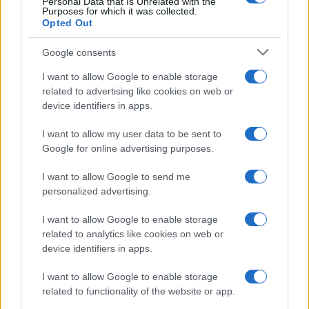
Personal Data that Is Unrelated with the
Purposes for which it was collected.
Opted Out
“In relazione al fermo di Carla Zambelli preciso
Google consents
quanto segue. Ieri alle ore 18.40 ho ricevuto
I want to allow Google to enable storage
un’informazione con l’indirizzo di
Carla Zambelli,
related to advertising like cookies on web or
ricercata dalla giustizia brasiliana e su cui pendeva
device identifiers in apps.
una red notice dell’Interpol. Alle ore 19.50 ho
informato la Polizia di Stato, nella persona del
I want to allow my user data to be sent to
Google for online advertising purposes.
Questore di Roma, comunicando l’indirizzo della
Zambelli. Alle ore 21 la Polizia ha individuato e
I want to allow Google to send me
identificato Carla Zambelli proprio in
personalized advertising.
quell’appartamento, in zona Aurelio a Roma. Questi
I want to allow Google to enable storage
sono i fatti. Come è noto Carla Zambelli è stata
related to analytics like cookies on web or
condannata a dieci anni per
hackeraggio del sistema
device identifiers in apps.
informatico
e per aver costruito un falso mandato di
I want to allow Google to enable storage
arresto nei confronti di un giudice federale. È inoltre
related to functionality of the website or app.
sotto processo per aver puntato una pistola