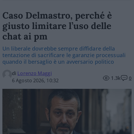
Caso Delmastro, perché è
giusto limitare l’uso delle
chat ai pm
Un liberale dovrebbe sempre diffidare della
tentazione di sacrificare le garanzie processuali
quando il bersaglio è un avversario politico
di
Lorenzo Maggi
1.3k
0
6 Agosto 2026, 10:32