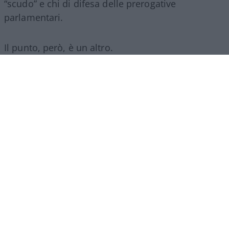
“scudo” e chi di difesa delle prerogative
parlamentari.
Il punto, però, è un altro.
Un liberale dovrebbe sempre diffidare della