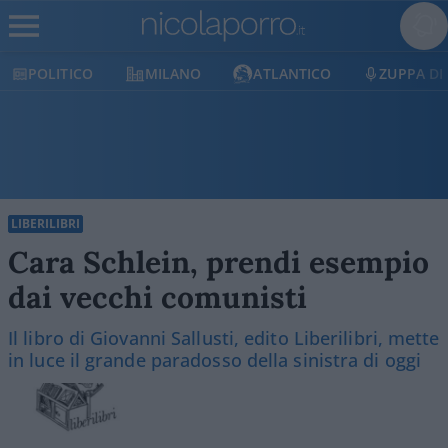
MILANO
ATLANTICO
ZUPPA DI PORRO
LIBERILIBRI
Cara Schlein, prendi esempio
dai vecchi comunisti
Il libro di Giovanni Sallusti, edito Liberilibri, mette
in luce il grande paradosso della sinistra di oggi