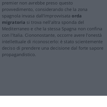
premier non avrebbe preso questo
provvedimento, considerando che la zona
spagnola invasa dall’improvvisata
orda
migratoria
si trova nell’altra sponda del
Mediterraneo e che la stessa Spagna non confina
con l’Italia. Ciononostante, occorre avere l’onestà
intellettuale di riconoscerlo: è stato scientemente
deciso di prendere una decisione dal forte sapore
propagandistico.