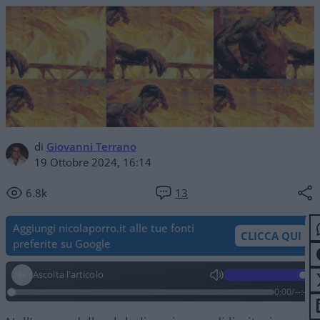
di
Giovanni Terrano
19 Ottobre 2024, 16:14
6.8k
13
Aggiungi nicolaporro.it alle tue fonti
CLICCA QUI
preferite su Google
Ascolta l'articolo
0:00
/
--:--