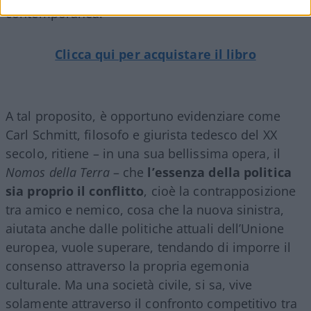
contemporanea.
Clicca qui per acquistare il libro
A tal proposito, è opportuno evidenziare come
Carl Schmitt, filosofo e giurista tedesco del XX
secolo, ritiene – in una sua bellissima opera, il
Nomos della Terra
– che
l’essenza della politica
sia proprio il conflitto
, cioè la contrapposizione
tra amico e nemico, cosa che la nuova sinistra,
aiutata anche dalle politiche attuali dell’Unione
europea, vuole superare, tendando di imporre il
consenso attraverso la propria egemonia
culturale. Ma una società civile, si sa, vive
solamente attraverso il confronto competitivo tra