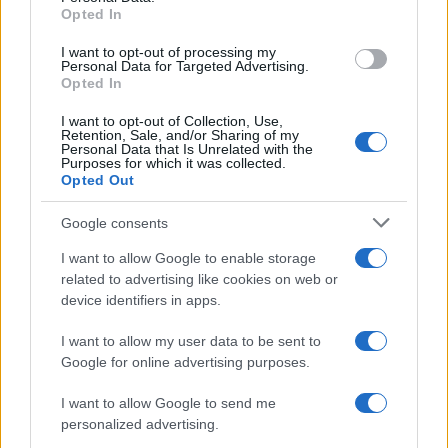
questo motivo il nostro autore sottolinea la sua
Opted In
nostalgia verso il realismo politico
,
I want to opt-out of processing my
evidenziando come il pensiero della sinistra, da
Personal Data for Targeted Advertising.
Opted In
Togliatti a Schlein, passando per Berlinguer e
D’Alema, sia degenerato.
I want to opt-out of Collection, Use,
Retention, Sale, and/or Sharing of my
Personal Data that Is Unrelated with the
Purposes for which it was collected.
Infine, Sallusti ricorda che i vecchi comunisti
Opted Out
riconoscevano l’esistenza e l’eccezionalità
Google consents
dell’Occidente e del suo pensiero, che ritenevano
essere l’apogeo dello Spirito hegeliano, per
I want to allow Google to enable storage
related to advertising like cookies on web or
definirla secondo il pensiero filosofico di Marx
device identifiers in apps.
(capitolo III). Quindi non erano “oicofobi”,
non
volevano cancellare la cultura occidentale
ed
I want to allow my user data to be sent to
Google for online advertising purposes.
erano contrari alla
cancel culture,
come testimonia
anche il pensiero di Lukacs, sia dal punto di vista
I want to allow Google to send me
filosofico (proponendo una riformulazione della
personalized advertising.
dialettica hegeliana) che letterario (esaltando