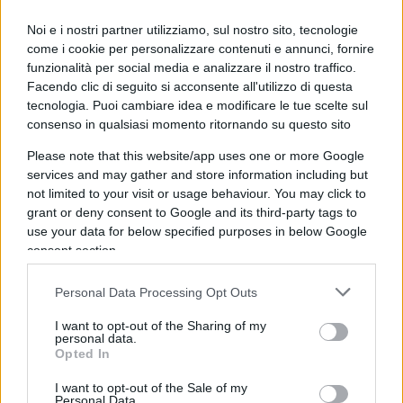
Hegel. A ben vedere, purtroppo, per la nuova
Noi e i nostri partner utilizziamo, sul nostro sito, tecnologie
sinistra il punto di riferimento non è più il
come i cookie per personalizzare contenuti e annunci, fornire
pensiero di Hegel, ma quello di Serge Latouche,
funzionalità per social media e analizzare il nostro traffico.
con il suo mito della decrescita felice e la lotta
Facendo clic di seguito si acconsente all'utilizzo di questa
tecnologia. Puoi cambiare idea e modificare le tue scelte sul
contro l’occidentalizzazione.
consenso in qualsiasi momento ritornando su questo sito
Please note that this website/app uses one or more Google
services and may gather and store information including but
Nei tre capitoli in cui si compone l’opera, Sallusti
not limited to your visit or usage behaviour. You may click to
grant or deny consent to Google and its third-party tags to
evidenzia come la Rivoluzione industriale sia stata
use your data for below specified purposes in below Google
perfettamente condivisa dai vecchi comunisti,
consent section.
poiché si è trattato di un fenomeno che ha avuto
impatti positivi nella realtà socio-economica e
Personal Data Processing Opt Outs
produttiva della società (capitolo I); inoltre, questi
I want to opt-out of the Sharing of my
ben conoscevano e accettavano l’autonomia della
personal data.
Opted In
politica (capitolo II), sia come oggetto di studio
che come dettaglio meramente tecnico. Per
I want to opt-out of the Sale of my
Personal Data.