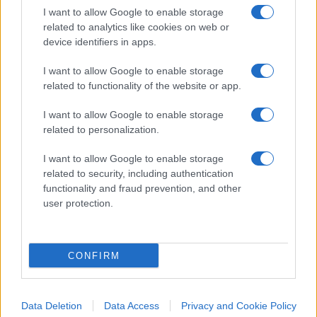
I want to allow Google to enable storage
“
autori conservatori, cattolici, fin reazionari, in
related to analytics like cookies on web or
ogni caso ideologicamente lontanissimi da lui
”
,
device identifiers in apps.
quali Balzac, Walter Scott, Manzoni, Tolstoj,
I want to allow Google to enable storage
Dostoevskij, ed anche Thomas Mann). E Lukacs
related to functionality of the website or app.
non era propriamente un conservatore.
I want to allow Google to enable storage
related to personalization.
Inoltre,
l’oicofobia
– termine coniato dal filosofo
I want to allow Google to enable storage
related to security, including authentication
Roger Scruton nel 2004, che indica
la paura ed il
functionality and fraud prevention, and other
rifiuto della propria civiltà
– è tipica di questa
user protection.
sinistra contemporanea, e l’Unione europea, con
le sue politiche green
,
non fa altro che caldeggiare
l’adesione al pensiero unico e al politicamente
CONFIRM
corretto, tentando di far venir meno quel
procedimento tipico della dialettica hegeliana, dal
Data Deletion
Data Access
Privacy and Cookie Policy
cui scontro si è sviluppata la civiltà occidentale