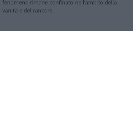
fenomeno rimane confinato nell’ambito della
vanità e del rancore.
Il vero
baratro
si raggiunge quando la richiesta di
manipolazione invade il ricordo di chi non c’è più.
Emerge allora una totale mancanza di sensibilità e