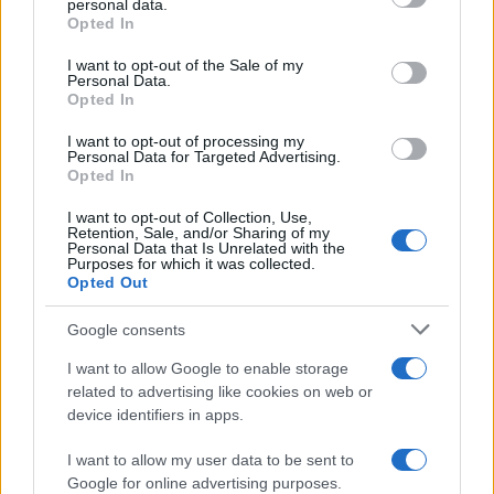
personal data.
della cultura italiana
, da Ungaretti a Treccani,
Opted In
storico fondatore dell’enciclopedia diventata
I want to opt-out of the Sale of my
“status symbol”.
Personal Data.
Opted In
I want to opt-out of processing my
Tra i 250 protagonisti del documento, insieme ai
Personal Data for Targeted Advertising.
già citati Ungaretti e Treccani, Pirandello,
Opted In
Longanesi, lo stesso Spadolini e Bartali tra gli
I want to opt-out of Collection, Use,
Retention, Sale, and/or Sharing of my
sportivi. In rappresentanza del mondo dello
Personal Data that Is Unrelated with the
spettacolo Aldo Fabrizi, Walter Chiari, Raimondo
Purposes for which it was collected.
Opted Out
Vianello, Ugo Tognazzi, Marcello Mastroianni e
Wanda Osiris, di quello della pittura i grandi
Google consents
Maestri Boccioni, Sironi e Balla, per finire con i
I want to allow Google to enable storage
molti scienziati che oggi sono diventati un
related to advertising like cookies on web or
simbolo del “Made in Italy” nel mondo, come
device identifiers in apps.
Guglielmo Marconi.
I want to allow my user data to be sent to
Google for online advertising purposes.