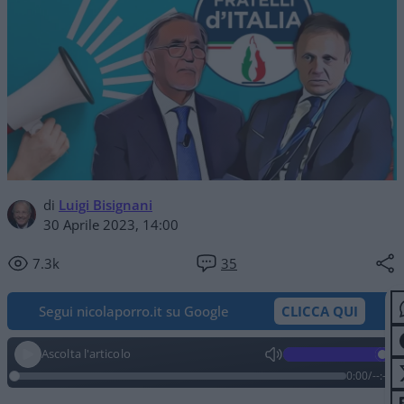
di
Luigi Bisignani
30 Aprile 2023, 14:00
7.3k
35
Segui nicolaporro.it su Google
CLICCA QUI
Ascolta l'articolo
0:00
/
--:--