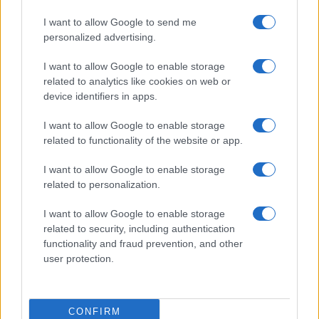
I want to allow Google to send me
Allo stesso modo, andrebbe ricordato che l’Italia
personalized advertising.
non sarebbe quella di oggi se, con l’accetta della
I want to allow Google to enable storage
“cancel culture”
, non ci fossero l’Inps e il Cnr
related to analytics like cookies on web or
oppure se non si fosse fatta largo l’idea di uno
device identifiers in apps.
sviluppo del mezzo aereo, sia come aviazione
I want to allow Google to enable storage
militare sia per il trasporto passeggeri. O, ancora
related to functionality of the website or app.
peggio, se alcune iniziative non avessero visto
neppure la luce, come l’Opera nazionale maternità
I want to allow Google to enable storage
e infanzia, i Patronati scolastici, i Patti
related to personalization.
Lateranensi, la Bonifica Integrale, la riforma
I want to allow Google to enable storage
scolastica e la tutela per le lavoratrici madri.
related to security, including authentication
functionality and fraud prevention, and other
user protection.
Non è solo una questione politica o di
comunicazione, lo dicono anche gli psicologi:
il
rischio più grande dell’underdog
che supera le
CONFIRM