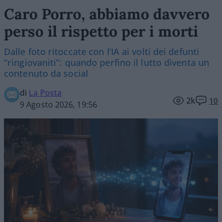
Caro Porro, abbiamo davvero
perso il rispetto per i morti
Dalle foto ritoccate con l’IA ai volti dei defunti
“ringiovaniti”: quando perfino il lutto diventa un
contenuto da social
di
La Posta
2k
10
9 Agosto 2026, 19:56