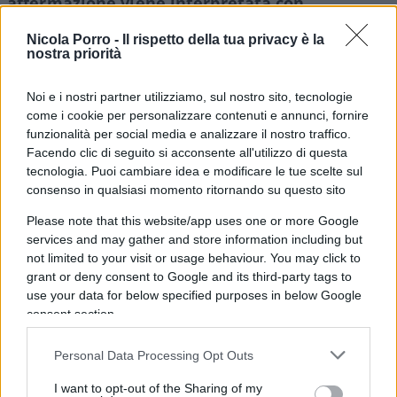
affermazione viene interpretata con
pregiudizio
. E questo succede non solo se
Nicola Porro -
Il rispetto della tua privacy è la
l’argomento è il fascismo, la famiglia o
nostra priorità
l’omosessualità, ma anche se riguarda materie
meno ideologiche e più concrete come lo stadio
Noi e i nostri partner utilizziamo, sul nostro sito, tecnologie
come i cookie per personalizzare contenuti e annunci, fornire
di Firenze, che previsto all’interno nel Pnrr da
funzionalità per social media e analizzare il nostro traffico.
Mario Draghi andava bene a tutti incluso
Facendo clic di seguito si acconsente all'utilizzo di questa
all’Europa, mentre adesso i medesimi soggetti ne
tecnologia. Puoi cambiare idea e modificare le tue scelte sul
consenso in qualsiasi momento ritornando su questo sito
prendono addirittura le distanze!
Please note that this website/app uses one or more Google
services and may gather and store information including but
not limited to your visit or usage behaviour. You may click to
E quando proprio non si riesce ad evitare di
grant or deny consent to Google and its third-party tags to
parlare di
fascismo
, allora Giorgia potrebbe
use your data for below specified purposes in below Google
consent section.
inserire nel vademecum delle sue giovani
marmotte d’Italia il “manifesto degli intellettuali”,
Personal Data Processing Opt Outs
che dimostra come, cancellando quel periodo,
si
I want to opt-out of the Sharing of my
cancellerebbe anche un pezzo importante