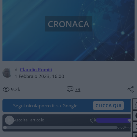
CRONACA
di
Claudio Romiti
1 Febbraio 2023, 16:00
9.2k
79
Segui nicolaporro.it su Google
CLICCA QUI
Ascolta l'articolo
0:00
/
--:--