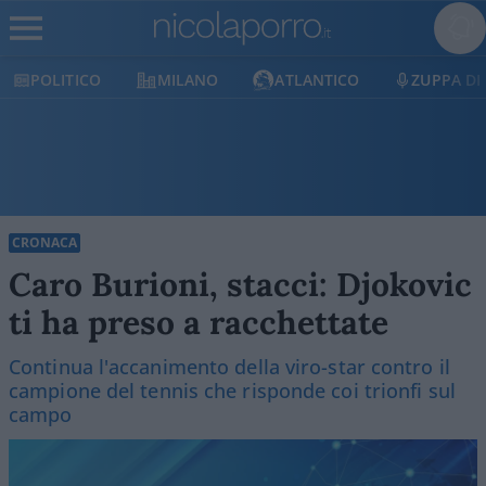
MILANO
ATLANTICO
ZUPPA DI PORRO
CRONACA
Caro Burioni, stacci: Djokovic
ti ha preso a racchettate
Continua l'accanimento della viro-star contro il
campione del tennis che risponde coi trionfi sul
campo