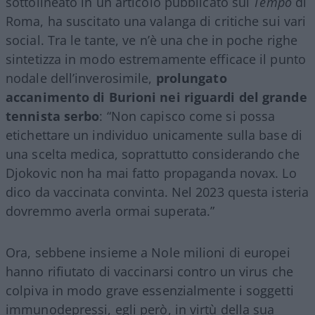
sottolineato in un articolo pubblicato sul
Tempo
di
Roma, ha suscitato una valanga di critiche sui vari
social. Tra le tante, ve n’è una che in poche righe
sintetizza in modo estremamente efficace il punto
nodale dell’inverosimile,
prolungato
accanimento di Burioni nei riguardi del grande
tennista serbo
: “Non capisco come si possa
etichettare un individuo unicamente sulla base di
una scelta medica, soprattutto considerando che
Djokovic non ha mai fatto propaganda novax. Lo
dico da vaccinata convinta. Nel 2023 questa isteria
dovremmo averla ormai superata.”
Ora, sebbene insieme a Nole milioni di europei
hanno rifiutato di vaccinarsi contro un virus che
colpiva in modo grave essenzialmente i soggetti
immunodepressi, egli però, in virtù della sua