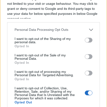
di controllo meritano di essere valutati per gli
not limited to your visit or usage behaviour. You may click to
effetti concreti che produrranno, più che
grant or deny consent to Google and its third-party tags to
use your data for below specified purposes in below Google
trasformati nell’ennesimo terreno di scontro tra
consent section.
Governo e magistratura.
Con una cautela in più
:
ogni riforma di un organo di controllo dovrebbe
Personal Data Processing Opt Outs
rafforzarne non soltanto l’efficienza, ma anche
I want to opt-out of the Sharing of my
l’indipendenza e la percezione di indipendenza,
personal data.
Opted In
perché l’autorevolezza di chi controlla dipende
anche dalla distanza che mantiene da chi è
I want to opt-out of the Sale of my
Personal Data.
chiamato a controllare.
Opted In
I want to opt-out of processing my
Sarebbe infatti un errore raccontare questa
Personal Data for Targeted Advertising.
Opted In
riforma come una partita con due squadre
:
Palazzo Chigi da una parte e la Corte dei conti
I want to opt-out of Collection, Use,
Retention, Sale, and/or Sharing of my
dall’altra. La questione riguarda qualcosa di assai
Personal Data that Is Unrelated with the
Purposes for which it was collected.
meno spettacolare, ma molto più importante:
Opted Out
come rendere lo Stato capace di decidere e,