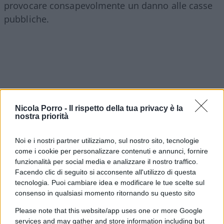
provocare consapevolmente un danno alle casse
pubbliche.
Nicola Porro -
Il rispetto della tua privacy è la
nostra priorità
Noi e i nostri partner utilizziamo, sul nostro sito, tecnologie
come i cookie per personalizzare contenuti e annunci, fornire
funzionalità per social media e analizzare il nostro traffico.
Facendo clic di seguito si acconsente all'utilizzo di questa
tecnologia. Puoi cambiare idea e modificare le tue scelte sul
È su questo confine che occorre muoversi con
consenso in qualsiasi momento ritornando su questo sito
prudenza. Anche la separazione delle carriere, la
Please note that this website/app uses one or more Google
riorganizzazione degli uffici e i nuovi meccanismi
services and may gather and store information including but