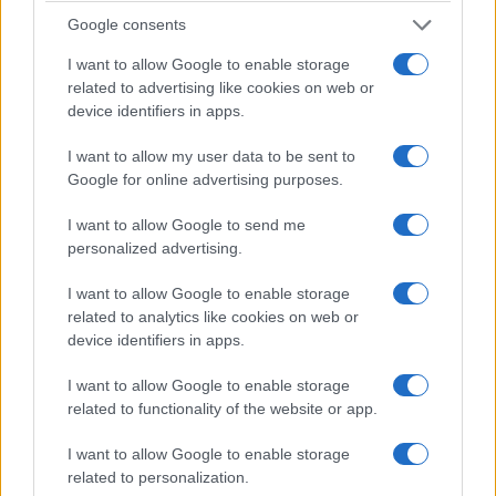
Google consents
I want to allow Google to enable storage
related to advertising like cookies on web or
device identifiers in apps.
I want to allow my user data to be sent to
Google for online advertising purposes.
I want to allow Google to send me
personalized advertising.
Forse è proprio questa l’occasione che resta
I want to allow Google to enable storage
related to analytics like cookies on web or
ancora da cogliere.
Fare della Corte non un
device identifiers in apps.
ostacolo all’amministrazione, ma una
moderna infrastruttura della buona
I want to allow Google to enable storage
related to functionality of the website or app.
amministrazione
: più veloce nei giudizi, più forte
nell’analisi dei dati, più chiara nel distinguere
I want to allow Google to enable storage
l’errore dall’illecito e più comprensibile persino ai
related to personalization.