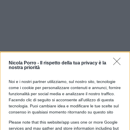
Nicola Porro -
Il rispetto della tua privacy è la
nostra priorità
È su questo confine che occorre muoversi con
prudenza. Anche la separazione delle carriere, la
Noi e i nostri partner utilizziamo, sul nostro sito, tecnologie
come i cookie per personalizzare contenuti e annunci, fornire
riorganizzazione degli uffici e i nuovi meccanismi
funzionalità per social media e analizzare il nostro traffico.
di controllo meritano di essere valutati per gli
Facendo clic di seguito si acconsente all'utilizzo di questa
effetti concreti che produrranno, più che
tecnologia. Puoi cambiare idea e modificare le tue scelte sul
trasformati nell’ennesimo terreno di scontro tra
consenso in qualsiasi momento ritornando su questo sito
Governo e magistratura.
Con una cautela in più
:
Please note that this website/app uses one or more Google
ogni riforma di un organo di controllo dovrebbe
services and may gather and store information including but