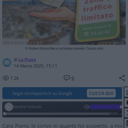
© Robert Kneschke e scrisman tramite Canva.com
di
La Posta
14 Marzo 2025, 15:11
7.2k
9
Segui nicolaporro.it su Google
CLICCA QUI
Ascolta l'articolo
0:00
/
--:--
Caro Porro, le scrivo in quanto ho scoperto, a mie