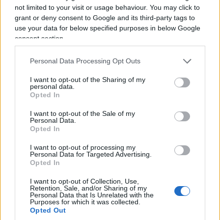
not limited to your visit or usage behaviour. You may click to
rafforzarne non soltanto l’efficienza, ma anche
grant or deny consent to Google and its third-party tags to
l’indipendenza e la percezione di indipendenza,
use your data for below specified purposes in below Google
perché l’autorevolezza di chi controlla dipende
consent section.
anche dalla distanza che mantiene da chi è
chiamato a controllare.
Personal Data Processing Opt Outs
I want to opt-out of the Sharing of my
personal data.
Sarebbe infatti un errore raccontare questa
Opted In
riforma come una partita con due squadre
:
I want to opt-out of the Sale of my
Palazzo Chigi da una parte e la Corte dei conti
Personal Data.
Opted In
dall’altra. La questione riguarda qualcosa di assai
meno spettacolare, ma molto più importante:
I want to opt-out of processing my
Personal Data for Targeted Advertising.
come rendere lo Stato capace di decidere e,
Opted In
contemporaneamente, capace di controllare se
I want to opt-out of Collection, Use,
stesso.
Retention, Sale, and/or Sharing of my
Personal Data that Is Unrelated with the
Purposes for which it was collected.
Opted Out