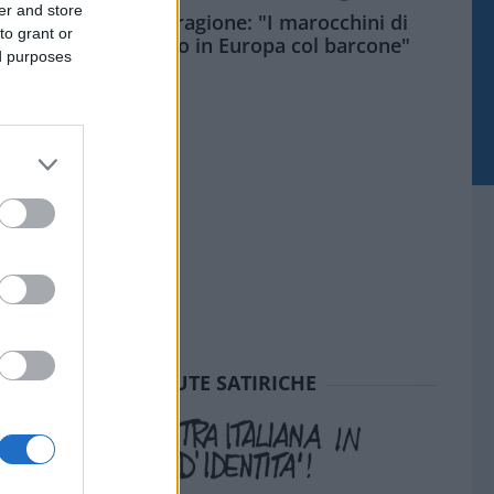
er and store
Meloni aveva ragione: "I marocchini di
to grant or
Ceuta sbarcano in Europa col barcone"
ed purposes
SEDUTE SATIRICHE