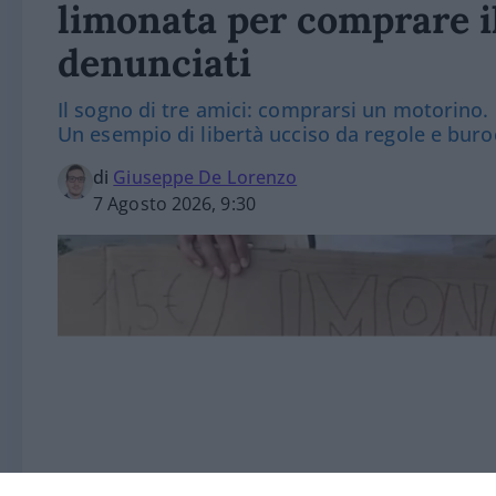
limonata per comprare i
denunciati
Il sogno di tre amici: comprarsi un motorino. M
Un esempio di libertà ucciso da regole e buro
di
Giuseppe De Lorenzo
7 Agosto 2026, 9:30