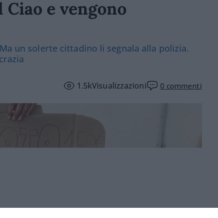
l Ciao e vengono
a un solerte cittadino li segnala alla polizia.
crazia
1.5k
Visualizzazioni
0
commenti