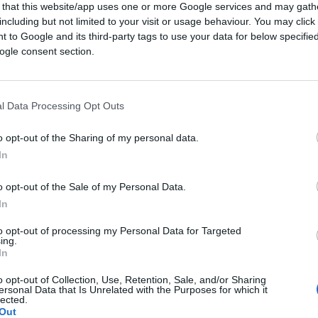
 that this website/app uses one or more Google services and may gath
including but not limited to your visit or usage behaviour. You may click 
 to Google and its third-party tags to use your data for below specifi
ogle consent section.
l Data Processing Opt Outs
ferite su Google
CLICCA QUI
o opt-out of the Sharing of my personal data.
In
o opt-out of the Sale of my Personal Data.
In
to opt-out of processing my Personal Data for Targeted
ni che ha ricevuto
“comunicazione di avvio
ing.
 aver effettuato la vaccinazione per il Covid
In
o opt-out of Collection, Use, Retention, Sale, and/or Sharing
ersonal Data that Is Unrelated with the Purposes for which it
lected.
 vaccinazioni
(con le conseguenze negative
Out