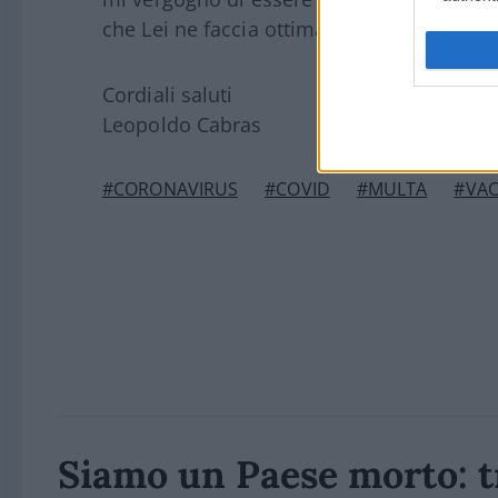
che Lei ne faccia ottima pubblicità negat
Cordiali saluti
Leopoldo Cabras
#CORONAVIRUS
#COVID
#MULTA
#VAC
Siamo un Paese morto: t