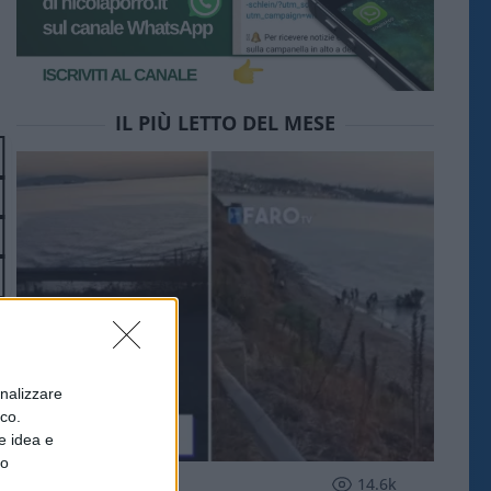
IL PIÙ LETTO DEL MESE
onalizzare
ico.
e idea e
to
ESTERI
14.6k