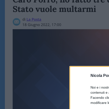
Stato vuole multarmi
di
La Posta
18 Giugno 2022, 17:00
Nicola Po
LA POSTA 
Noi e i nost
contenuti e 
Facendo clic
modificare l