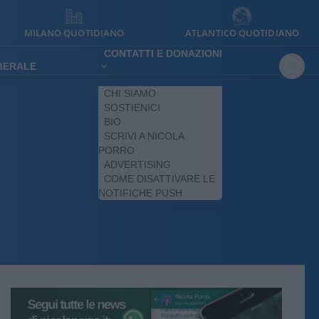
MILANO QUOTIDIANO
ATLANTICO QUOTIDIANO
CONTATTI E DONAZIONI
IBERALE
CHI SIAMO
SOSTIENICI
BIO
SCRIVI A NICOLA
PORRO
ADVERTISING
COME DISATTIVARE LE
NOTIFICHE PUSH