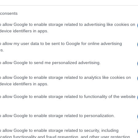
giugno 2022 ho ricevuto una comunicazione
consents
in cui è scritto che procederanno al
 giorni non provvederò a comunicare all’Asl
o allow Google to enable storage related to advertising like cookies on
 mia avvenuta vaccinazione”.
evice identifiers in apps.
o allow my user data to be sent to Google for online advertising
s.
egato? Perché devo essere io a perdere
to allow Google to send me personalized advertising.
o allow Google to enable storage related to analytics like cookies on
evice identifiers in apps.
ice clic sul mio codice fiscale potrebbero
siderato che sono passati ben tre mesi dalla
o allow Google to enable storage related to functionality of the website
o allow Google to enable storage related to personalization.
o pubblico
per pura incompetenza, quasi
o allow Google to enable storage related to security, including
o anche altri esprimano questo disappunto e
cation functionality and fraud prevention, and other user protection.