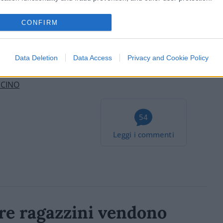
iva a questa vergogna.
CONFIRM
Data Deletion
Data Access
Privacy and Cookie Policy
CINO
54
Leggi i commenti
re ragazzini vendono