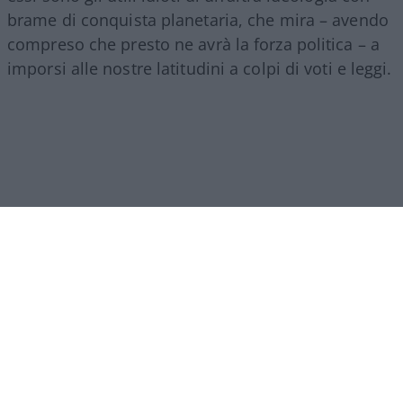
brame di conquista planetaria, che mira – avendo
compreso che presto ne avrà la forza politica – a
imporsi alle nostre latitudini a colpi di voti e leggi.
Come aveva compreso qualche illustre studioso,
lo Stato liberale distrugge i presupposti sui quali