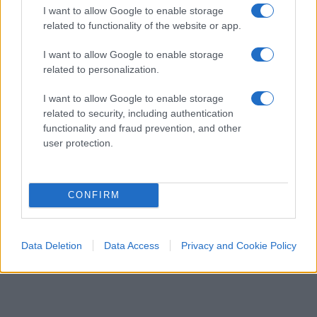
Ogni giorno un po' di veleno sulle cose del mondo
I want to allow Google to enable storage
related to functionality of the website or app.
di
Il barista
1.3k
0
6 Agosto 2026, 9:00
I want to allow Google to enable storage
related to personalization.
I want to allow Google to enable storage
related to security, including authentication
functionality and fraud prevention, and other
user protection.
CONFIRM
Data Deletion
Data Access
Privacy and Cookie Policy