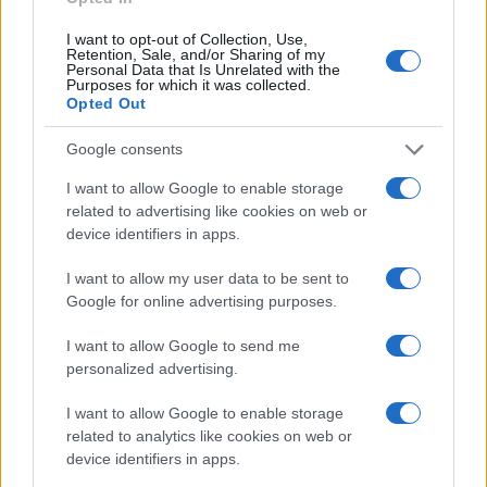
Leggi i commenti
I want to opt-out of Collection, Use,
Retention, Sale, and/or Sharing of my
Personal Data that Is Unrelated with the
Purposes for which it was collected.
SEDUTE SATIRICHE
Opted Out
Vignetta del 04/08/2026
Google consents
I want to allow Google to enable storage
related to advertising like cookies on web or
device identifiers in apps.
Vai all'archivio delle vignette
I want to allow my user data to be sent to
Google for online advertising purposes.
I want to allow Google to send me
personalized advertising.
La sinistra riparta
I want to allow Google to enable storage
dall’islamocomunismo
related to analytics like cookies on web or
device identifiers in apps.