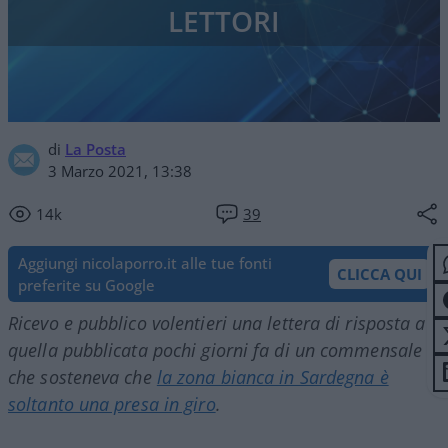
LETTORI
di
La Posta
3 Marzo 2021, 13:38
14k
39
Aggiungi nicolaporro.it alle tue fonti
CLICCA QUI
preferite su Google
Ricevo e pubblico volentieri una lettera di risposta a
quella pubblicata pochi giorni fa di un commensale
che sosteneva che
la zona bianca in Sardegna è
soltanto una presa in giro
.