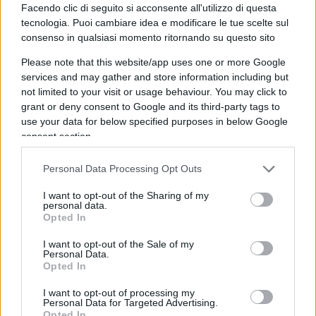
visto che i bar chiudevano alle ore 18. Ora è
Facendo clic di seguito si acconsente all'utilizzo di questa
possibile. È vero che in Sardegna non si cena mai
tecnologia. Puoi cambiare idea e modificare le tue scelte sul
consenso in qualsiasi momento ritornando su questo sito
prima delle 21 ma è già un passo avanti.
Please note that this website/app uses one or more Google
services and may gather and store information including but
not limited to your visit or usage behaviour. You may click to
Poi c’è sempre “l’eterno insoddisfatto” che si
grant or deny consent to Google and its third-party tags to
use your data for below specified purposes in below Google
lamenta per la zona gialla e se poi diventa zona
consent section.
bianca si lamenta perché vuole andare a cena alle
22:30. Caro sig. Sanna non è certo un bluff. Pensi
Personal Data Processing Opt Outs
a tutti gli italiani a cui non è permesso!!!
I want to opt-out of the Sharing of my
personal data.
Opted In
Salvatore D. Faedda, 3 marzo 2021
I want to opt-out of the Sale of my
Personal Data.
#RIAPERTURE
#SARDEGNA
#ZONA BIANCA
Opted In
I want to opt-out of processing my
Personal Data for Targeted Advertising.
39
Opted In