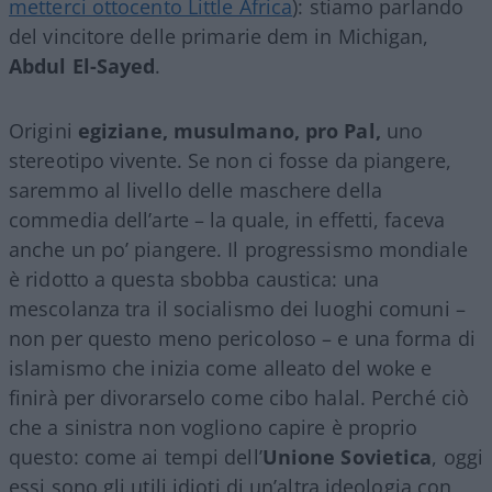
metterci ottocento Little Africa
): stiamo parlando
del vincitore delle primarie dem in Michigan,
Abdul El-Sayed
.
Origini
egiziane, musulmano,
pro Pal,
uno
stereotipo vivente. Se non ci fosse da piangere,
saremmo al livello delle maschere della
commedia dell’arte – la quale, in effetti, faceva
anche un po’ piangere. Il progressismo mondiale
è ridotto a questa sbobba caustica: una
mescolanza tra il socialismo dei luoghi comuni –
non per questo meno pericoloso – e una forma di
islamismo che inizia come alleato del woke e
finirà per divorarselo come cibo halal. Perché ciò
che a sinistra non vogliono capire è proprio
questo: come ai tempi dell’
Unione Sovietica
, oggi
essi sono gli utili idioti di un’altra ideologia con