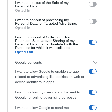
I want to opt-out of the Sale of my
Personal Data.
Opted In
I want to opt-out of processing my
Personal Data for Targeted Advertising.
#ANTONIO MARTINO
#LIBRERIA
#LIBRO
Opted In
#NICOLA PORRO
I want to opt-out of Collection, Use,
Retention, Sale, and/or Sharing of my
Personal Data that Is Unrelated with the
13
Purposes for which it was collected.
Opted Out
Leggi i commenti
Google consents
I want to allow Google to enable storage
SEDUTE SATIRICHE
related to advertising like cookies on web or
Vignetta del 07/08/2026
device identifiers in apps.
I want to allow my user data to be sent to
Google for online advertising purposes.
Vai all'archivio delle vignette
I want to allow Google to send me