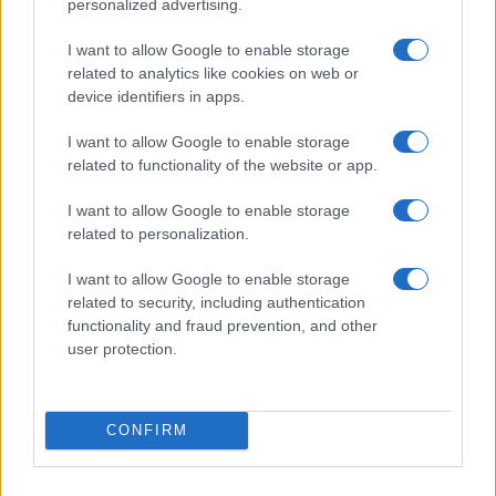
personalized advertising.
I want to allow Google to enable storage
related to analytics like cookies on web or
device identifiers in apps.
Il campeggio dei comunisti:
I want to allow Google to enable storage
related to functionality of the website or app.
tutti in vacanza, ma sempre
con falce e martello
I want to allow Google to enable storage
related to personalization.
Canne, pastasciutta antifà e indottrinamento: la
I want to allow Google to enable storage
rivoluzione dei giovani viziati che giocano al
related to security, including authentication
comunismo con i soldi degli altri
functionality and fraud prevention, and other
user protection.
di
Max Del Papa
1.6k
2
9 Agosto 2026, 8:52
CONFIRM