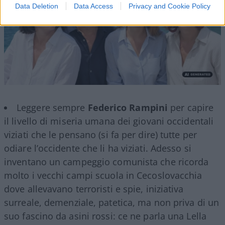
Data Deletion
Data Access
Privacy and Cookie Policy
Leggere sempre
Federico Rampini
per capire
il livello di miseria umana dei giovani occidentali
viziati che le pensano (si fa per dire) tutte per
odiare l’occidente che li ha viziati. Adesso si
inventano un campeggio comunista che ricorda
molto i vecchi campi scuola in Cecoslovacchia
dove allevavano terroristi e spie, iniziativa
surreale, demenziale, patetica, ma non priva di un
suo fascino da asini rossi: ce ne parla una Lella