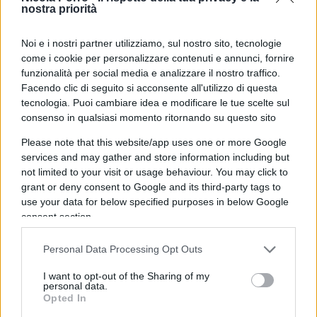
libreria della Cattolica!
nostra priorità
Un saluto cordiale.
mp
Noi e i nostri partner utilizziamo, sul nostro sito, tecnologie
come i cookie per personalizzare contenuti e annunci, fornire
funzionalità per social media e analizzare il nostro traffico.
Facendo clic di seguito si acconsente all'utilizzo di questa
I
l Padreterno è liberale
si trova in libreria? Non ve
tecnologia. Puoi cambiare idea e modificare le tue scelte sul
consenso in qualsiasi momento ritornando su questo sito
lo ordinano? Siete riusciti a scovarlo? Leggete qui
e partecipate alla “caccia al tesoro”. Sennò dove lo
Please note that this website/app uses one or more Google
prendete per regalarlo a un comunista?
services and may gather and store information including but
not limited to your visit or usage behaviour. You may click to
grant or deny consent to Google and its third-party tags to
use your data for below specified purposes in below Google
consent section.
Personal Data Processing Opt Outs
I want to opt-out of the Sharing of my
personal data.
Opted In