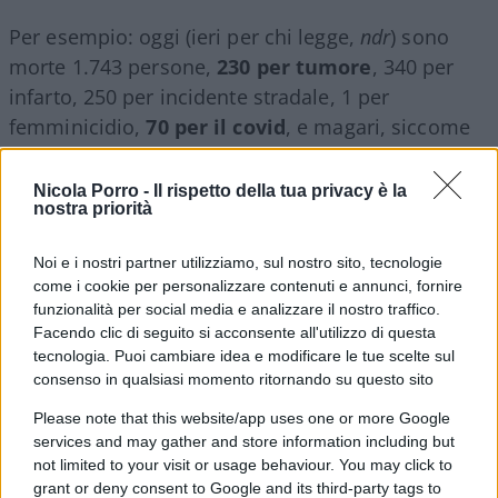
Per esempio: oggi (ieri per chi legge,
ndr
) sono
morte 1.743 persone,
230 per tumore
, 340 per
infarto, 250 per incidente stradale, 1 per
femminicidio,
70 per il covid
, e magari, siccome
siamo in via di estinzione, 180 per aborto? Magari
per quest’ultima ci vuole troppo coraggio, ma per
Nicola Porro -
Il rispetto della tua privacy è la
nostra priorità
il resto, un bravo cronista potrebbe bastare.
Noi e i nostri partner utilizziamo, sul nostro sito, tecnologie
#COVID
#DECESSI
#MORTALITÀ
come i cookie per personalizzare contenuti e annunci, fornire
funzionalità per social media e analizzare il nostro traffico.
Facendo clic di seguito si acconsente all'utilizzo di questa
98
tecnologia. Puoi cambiare idea e modificare le tue scelte sul
consenso in qualsiasi momento ritornando su questo sito
Leggi i commenti
Please note that this website/app uses one or more Google
services and may gather and store information including but
SEDUTE SATIRICHE
not limited to your visit or usage behaviour. You may click to
grant or deny consent to Google and its third-party tags to
Vignetta del 07/08/2026