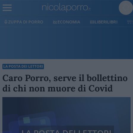
ZUPPA DI PORRO
ECONOMIA
LIBERILIBRI
SHO
LA POSTA DEI LETTORI
Caro Porro, serve il bollettino
di chi non muore di Covid