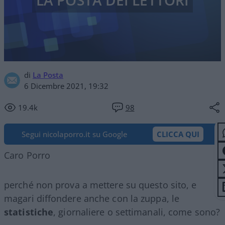
LA POSTA DEI LETTORI
di
La Posta
6 Dicembre 2021, 19:32
19.4k
98
Segui nicolaporro.it su Google
CLICCA QUI
Caro Porro
perché non prova a mettere su questo sito, e
magari diffondere anche con la zuppa, le
statistiche
, giornaliere o settimanali, come sono?