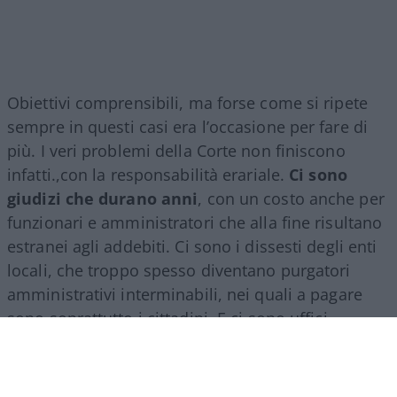
Obiettivi comprensibili, ma forse come si ripete
sempre in questi casi era l’occasione per fare di
più. I veri problemi della Corte non finiscono
infatti.,con la responsabilità erariale.
Ci sono
giudizi che durano anni
, con un costo anche per
funzionari e amministratori che alla fine risultano
estranei agli addebiti. Ci sono i dissesti degli enti
locali, che troppo spesso diventano purgatori
amministrativi interminabili, nei quali a pagare
sono soprattutto i cittadini. E ci sono uffici
territoriali con carichi di lavoro molto diversi, che
avrebbero bisogno di una razionalizzazione senza
perdere quel rapporto con le autonomie che