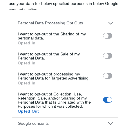
use your data for below specified purposes in below Google
consent section.
Personal Data Processing Opt Outs
Vai all'archivio delle vignette
I want to opt-out of the Sharing of my
personal data.
Opted In
I want to opt-out of the Sale of my
Personal Data.
Opted In
Corte dei conti, la riforma a
I want to opt-out of processing my
Personal Data for Targeted Advertising.
metà: si poteva fare di più
Opted In
Chi firma non deve avere paura, chi paga le tasse
I want to opt-out of Collection, Use,
Retention, Sale, and/or Sharing of my
nemmeno. La magistratura contabile non deve
Personal Data that Is Unrelated with the
Purposes for which it was collected.
solo punire, ma aiutare la buona
Opted Out
amministrazione
Google consents
di
Luigi Bisignani
1.5k
1