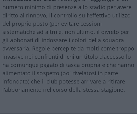
numero minimo di presenze allo stadio per avere
diritto al rinnovo, il controllo sull’effettivo utilizzo
del proprio posto (per evitare cessioni
sistematiche ad altri) e, non ultimo, il divieto per
gli abbonati di indossare i colori della squadra
avversaria. Regole percepite da molti come troppo
invasive nei confronti di chi un titolo d’accesso lo
ha comunque pagato di tasca propria e che hanno
alimentato il sospetto (poi rivelatosi in parte
infondato) che il club potesse arrivare a ritirare
l’abbonamento nel corso della stessa stagione.