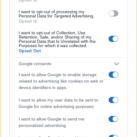
dice PRATICAMENTE “il servizio non esiste”, e a un
call center che ti risponde “speri”… cosa si fa?
I want to opt-out of processing my
Personal Data for Targeted Advertising.
Opted In
Non sto chiedendo scorciatoie: sto chiedendo il
I want to opt-out of Collection, Use,
minimo sindacale, cioè
poter prenotare un
Retention, Sale, and/or Sharing of my
Personal Data that Is Unrelated with the
appuntamento per chiarire un tributo
che, tra
Purposes for which it was collected.
Opted Out
l’altro, è già stato gestito con errori ripetuti nel
mio caso. Ma sembra che il sistema sia progettato
Google consents
per scoraggiarti.
I want to allow Google to enable storage
related to advertising like cookies on web or
Un saluto,
device identifiers in apps.
I want to allow my user data to be sent to
R.R., 11 febbraio 2026
Google for online advertising purposes.
I want to allow Google to send me
Nicolaporro.it è anche su Whatsapp. È
personalized advertising.
sufficiente
cliccare qui
per iscriversi al canale ed