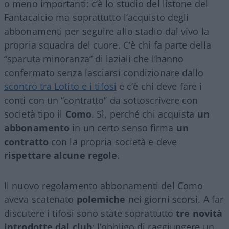
o meno importanti: c’è lo studio del listone del
Fantacalcio ma soprattutto l’acquisto degli
abbonamenti per seguire allo stadio dal vivo la
propria squadra del cuore. C’è chi fa parte della
“sparuta minoranza” di laziali che l’hanno
confermato senza lasciarsi condizionare dallo
scontro tra Lotito e i tifosi
e c’è chi deve fare i
conti con un “contratto” da sottoscrivere con
società tipo il
Como
. Sì, perché chi acquista
un
abbonamento
in un certo senso firma
un
contratto
con la propria società e deve
rispettare alcune regole
.
Il nuovo regolamento abbonamenti del Como
aveva scatenato
polemiche
nei giorni scorsi. A far
discutere i tifosi sono state soprattutto
tre novità
introdotte dal club
: l’obbligo di raggiungere un