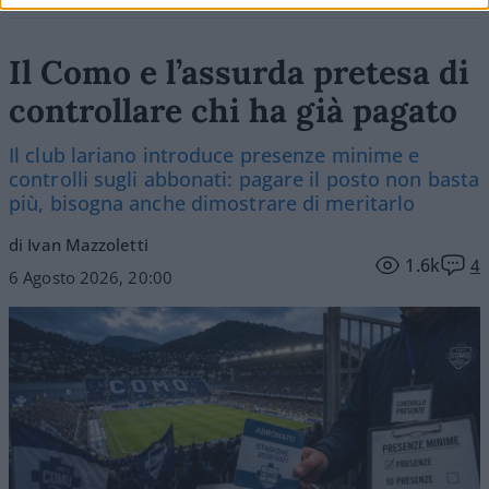
Il Como e l’assurda pretesa di
controllare chi ha già pagato
Il club lariano introduce presenze minime e
controlli sugli abbonati: pagare il posto non basta
più, bisogna anche dimostrare di meritarlo
di Ivan Mazzoletti
1.6k
4
6 Agosto 2026, 20:00