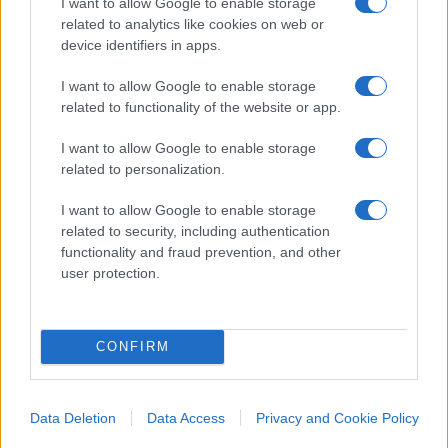
I want to allow Google to enable storage
essere sempre aggiornati (gratis).
related to analytics like cookies on web or
device identifiers in apps.
#MILANO
#TARI
I want to allow Google to enable storage
related to functionality of the website or app.
8
I want to allow Google to enable storage
Leggi i commenti
related to personalization.
I want to allow Google to enable storage
related to security, including authentication
SEDUTE SATIRICHE
functionality and fraud prevention, and other
Vignetta del 04/08/2026
user protection.
CONFIRM
Vai all'archivio delle vignette
Data Deletion
Data Access
Privacy and Cookie Policy