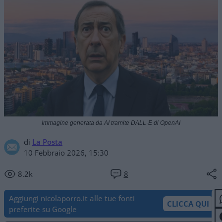
Immagine generata da AI tramite DALL·E di OpenAI
di
La Posta
10 Febbraio 2026, 15:30
8.2k
8
Aggiungi nicolaporro.it alle tue fonti
CLICCA QUI
preferite su Google