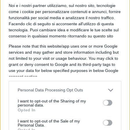
servizio (come se stessi chiedendo un favore
Noi e i nostri partner utilizziamo, sul nostro sito, tecnologie
personale), e dopo un paio di battute mi chiude
come i cookie per personalizzare contenuti e annunci, fornire
funzionalità per social media e analizzare il nostro traffico.
pure la chiamata in faccia, liquidandomi con un
Facendo clic di seguito si acconsente all'utilizzo di questa
“
deve sperare di trovare un buco tra qualche
tecnologia. Puoi cambiare idea e modificare le tue scelte sul
settimana”
.
consenso in qualsiasi momento ritornando su questo sito
Please note that this website/app uses one or more Google
Richiamo — incavolato nero — e per fortuna trovo
services and may gather and store information including but
not limited to your visit or usage behaviour. You may click to
una ragazza molto gentile che mi spiega la
grant or deny consent to Google and its third-party tags to
situazione in modo civile: oggi
gli appuntamenti
use your data for below specified purposes in below Google
sono bloccati,
domani mattina dovrei riprovare;
consent section.
quel messaggio assurdo è semplicemente un
Personal Data Processing Opt Outs
errore di comunicazione/gestione del sistema.
I want to opt-out of the Sharing of my
personal data.
Ora: io sono giovane e ho insistito al telefono. Ma
Opted In
un anziano?
Uno che non ha dimestichezza con
I want to opt-out of the Sale of my
queste piattaforme?
Davanti a un portale che
Personal Data.
Opted In