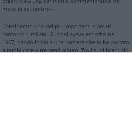
organizzata una cerimonia commemorativa nel
mese di settembre».
Considerato uno dei più importanti e amati
cantautori italiani, Guccini aveva esordito nel
1967, dando inizio a una carriera che lo ha portato
a pubblicare oltre venti album. Tra i suoi brani più
celebri figurano «Dio è morto» e «La locomotiva».