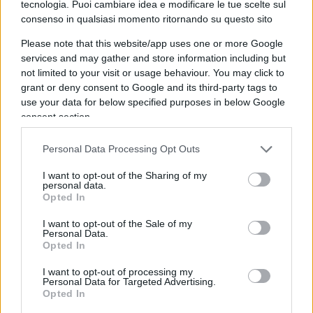
tecnologia. Puoi cambiare idea e modificare le tue scelte sul
“palpato” dalla tifosa
consenso in qualsiasi momento ritornando su questo sito
Please note that this website/app uses one or more Google
services and may gather and store information including but
not limited to your visit or usage behaviour. You may click to
“Mi hai toccato il culo”, dice in inglese Palmeri,
grant or deny consent to Google and its third-party tags to
mentre la ragazza neozelandese se la ride
use your data for below specified purposes in below Google
divertita. Eppure, non è sorto alcun caso
consent section.
nazionale, nessuna denuncia, nessuna
Personal Data Processing Opt Outs
crocifissione mediatica, nonostante il fatto sia
stato evidentemente di
cattivo gusto
. Insomma,
I want to opt-out of the Sharing of my
personal data.
pare che vigano sempre due pesi e due misure: la
Opted In
pacca sul sedere di una donna vale più di una nei
I want to opt-out of the Sale of my
confronti di un uomo? Almeno in questi due
Personal Data.
Opted In
scenari sembra che la risposta sia affermativa,
nulla togliendo – ovviamente – alla cafonaggine,
I want to opt-out of processing my
Personal Data for Targeted Advertising.
alla rozzezza ed alla maleducazione che si associa
Opted In
ad un gesto simile.