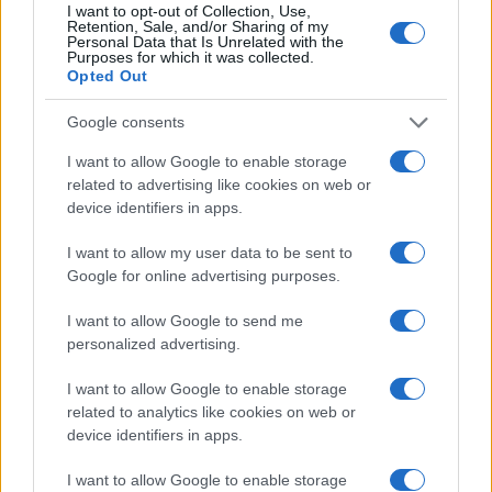
I want to opt-out of Collection, Use,
Retention, Sale, and/or Sharing of my
Personal Data that Is Unrelated with the
Ma, nel caso Beccaglia, il gip Antonio Pezzuti non
Purposes for which it was collected.
Opted Out
ha dubbi: quell’atto non fu una semplice bravata,
e neanche una molestia. Piuttosto, un caso ben
Google consents
più grave di violenza sessuale, appunto, che si è
I want to allow Google to enable storage
basato sull’accoglimento delle richieste fatte dal
related to advertising like cookies on web or
pubblico ministero. Solo una domanda: lo stesso
device identifiers in apps.
trattamento varrà anche per la giovane ragazza
I want to allow my user data to be sent to
neozelandese? Purtroppo (o, forse,
Google for online advertising purposes.
fortunatamente) abbiamo i nostri dubbi.
I want to allow Google to send me
personalized advertising.
#GRETA BECCAGLIA
#VIOLENZA SESSUALE
I want to allow Google to enable storage
related to analytics like cookies on web or
76
device identifiers in apps.
Leggi i commenti
I want to allow Google to enable storage