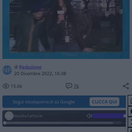
di
Redazione
20 Dicembre 2022, 16:38
15.6k
76
Segui nicolaporro.it su Google
CLICCA QUI
Ascolta l'articolo
0:00
/
--:--