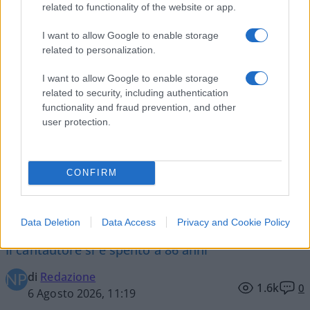
related to functionality of the website or app.
SEDUTE SATIRICHE
I want to allow Google to enable storage
Vignetta del 04/08/2026
related to personalization.
I want to allow Google to enable storage
related to security, including authentication
functionality and fraud prevention, and other
Vai all'archivio delle vignette
user protection.
CONFIRM
È morto Francesco Guccini
Data Deletion
Data Access
Privacy and Cookie Policy
Il cantautore si è spento a 86 anni
di
Redazione
1.6k
0
6 Agosto 2026, 11:19