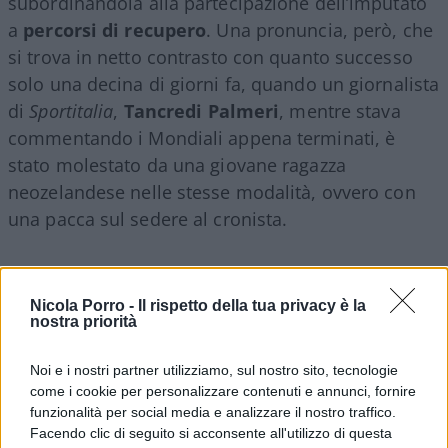
subordinandola alla partecipazione dell’imputato
a
percorsi di recupero
. Una pronuncia, però, che
si trova in netto contrasto con quanto successo
solo una decina di giorni fa, quando un giornalista
di
Sportitalia
,
Tancredi Palmeri
, mentre stava
commentando i Mondiali appena terminati, è
stato molestato da una giovane ragazza
neozelandese nelle stesse modalità, ovvero con
una pacca sul sedere al cronista.
Per approfondire:
Nicola Porro -
Il rispetto della tua privacy è la
nostra priorità
Molestie alla Beccaglia, tutti i ribelli al
femministicamente corretto
Noi e i nostri partner utilizziamo, sul nostro sito, tecnologie
La stramba teoria sulla “palpata”: se è uomo fa
come i cookie per personalizzare contenuti e annunci, fornire
funzionalità per social media e analizzare il nostro traffico.
violenza, se è donna no
Facendo clic di seguito si acconsente all'utilizzo di questa
Panico per le femministe: giornalista italiano