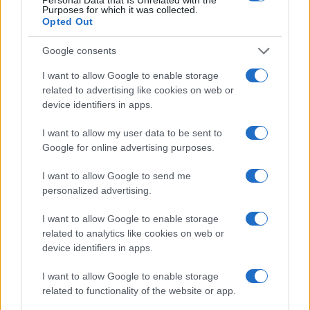
Purposes for which it was collected.
Opted Out
Google consents
I want to allow Google to enable storage
related to advertising like cookies on web or
device identifiers in apps.
I want to allow my user data to be sent to
Google for online advertising purposes.
I want to allow Google to send me
Violentata nel bagno di una
personalized advertising.
discoteca in centro a Milano: “Era
I want to allow Google to enable storage
ubriaco, mi ha sbattuto al muro”
related to analytics like cookies on web or
device identifiers in apps.
di
Redazione Milano
4.3k
I want to allow Google to enable storage
24 Giugno 2026, 19:43
related to functionality of the website or app.