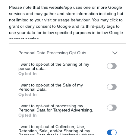
Please note that this website/app uses one or more Google
services and may gather and store information including but
not limited to your visit or usage behaviour. You may click to
grant or deny consent to Google and its third-party tags to
use your data for below specified purposes in below Google
consent section.
Personal Data Processing Opt Outs
I want to opt-out of the Sharing of my
personal data.
Medico accusato di violenza
Opted In
sessuale, in rubrica le pazienti
I want to opt-out of the Sale of my
salvate come “Bellissima mora” e
Personal Data.
Opted In
“Stupenda bionda”
I want to opt-out of processing my
Personal Data for Targeted Advertising.
di
Redazione Milano
Opted In
3.3k
29 Giugno 2026, 16:05
I want to opt-out of Collection, Use,
Retention, Sale, and/or Sharing of my
Personal Data that Is Unrelated with the