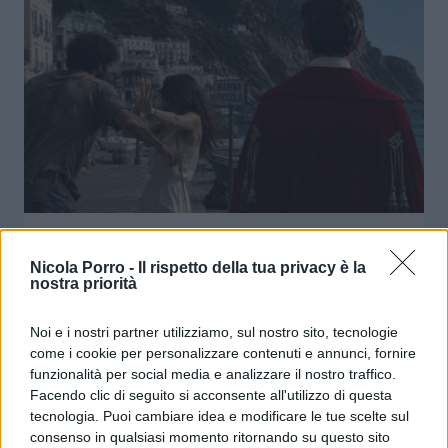
Giustizia choc a Cagliari: algerino
molesta una 13enne, ma per il
Nicola Porro -
Il rispetto della tua privacy è la
nostra priorità
giudice non merita il carcere
Noi e i nostri partner utilizziamo, sul nostro sito, tecnologie
di
Cristina de Palma
come i cookie per personalizzare contenuti e annunci, fornire
10.9k
18 Luglio 2026, 7:46
funzionalità per social media e analizzare il nostro traffico.
Facendo clic di seguito si acconsente all'utilizzo di questa
tecnologia. Puoi cambiare idea e modificare le tue scelte sul
consenso in qualsiasi momento ritornando su questo sito