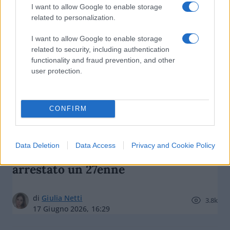
I want to allow Google to enable storage
related to personalization.
I want to allow Google to enable storage
related to security, including authentication
functionality and fraud prevention, and other
user protection.
CONFIRM
Violenta una 16enne dopo una festa
Data Deletion
Data Access
Privacy and Cookie Policy
in casa di amici nel Milanese:
arrestato un 27enne
di
Giulia Netti
3.8k
17 Giugno 2026, 16:29