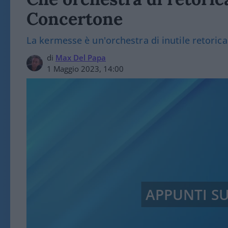
Concertone
La kermesse è un'orchestra di inutile retoric
di
Max Del Papa
1 Maggio 2023, 14:00
APPUNTI S