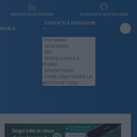
MILANO QUOTIDIANO
ATLANTICO QUOTIDIANO
CONTATTI E DONAZIONI
IBERALE
CHI SIAMO
SOSTIENICI
BIO
SCRIVI A NICOLA
PORRO
ADVERTISING
COME DISATTIVARE LE
NOTIFICHE PUSH