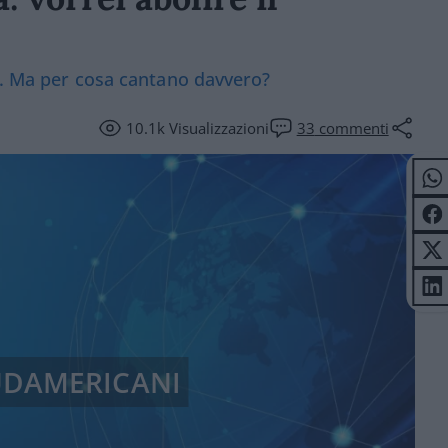
a. Ma per cosa cantano davvero?
10.1k
Visualizzazioni
33
commenti
UDAMERICANI