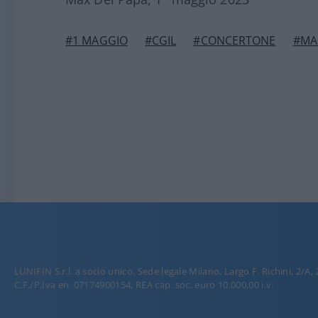
#1 MAGGIO
#CGIL
#CONCERTONE
#MA
LUNIFIN S.r.l. a socio unico. Sede legale Milano, Largo F. Richini, 2/A,
C.F./P.Iva en. 07174900154, REA cap. soc. euro 10.000,00 i.v.