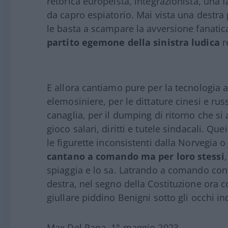
retorica europeista, integrazionista, una
da capro espiatorio. Mai vista una destr
le basta a scampare la avversione fanatic
partito egemone della sinistra ludica
r
E allora cantiamo pure per la tecnologia au
elemosiniere, per le dittature cinesi e r
canaglia, per il dumping di ritorno che si
gioco salari, diritti e tutele sindacali. Qu
le figurette inconsistenti dalla Norvegia 
cantano a comando ma per loro stessi
spiaggia e lo sa. Latrando a comando contr
destra, nel segno della Costituzione ora co
giullare piddino Benigni sotto gli occhi i
Max Del Papa, 1° maggio 2023