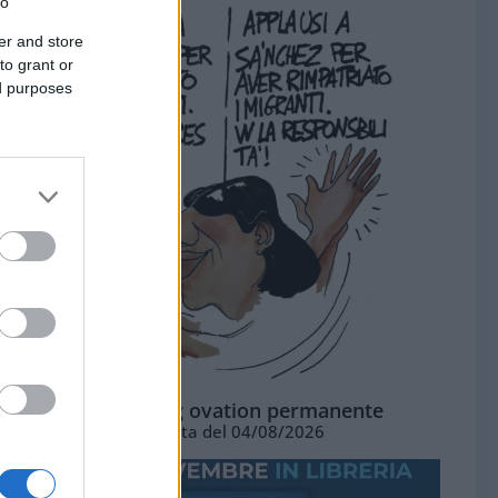
to
er and store
to grant or
ed purposes
La standing ovation permanente
Vignetta del 04/08/2026