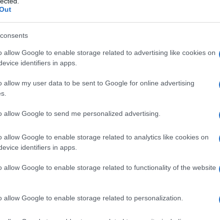
lected.
Out
rinunci al Concertone
consents
o allow Google to enable storage related to advertising like cookies on
voro
, almeno quella, ma è notorio che la
evice identifiers in apps.
denti, a volte mortali, sul lavoro si ha nella
o allow my user data to be sent to Google for online advertising
lla sinistra sovvenzionata e parastatale e
s.
e di sinistra e puntualmente distratta
a e di ingaggio. Una coda di paglia che
to allow Google to send me personalized advertising.
sì come il
pacifismo peloso
che si risolve
o allow Google to enable storage related to analytics like cookies on
el partito c’è, specie con la Schlein, ma
evice identifiers in apps.
lasciare nell’attendismo opportunistico.
o allow Google to enable storage related to functionality of the website
tanti apprendisti o decaduti
che del
azioni rivoluzionarie e di classe non ha
o allow Google to enable storage related to personalization.