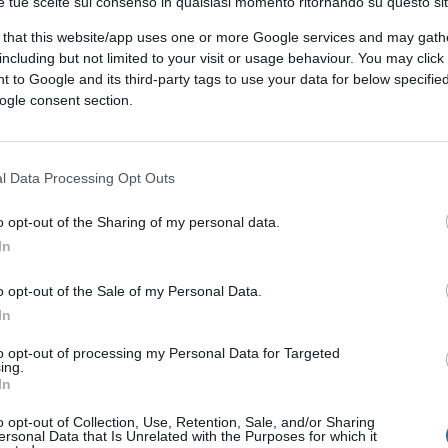
e tue scelte sul consenso in qualsiasi momento ritornando su questo si
imentando sulla plebe cavia. Cosa di cui si
ia di ex iscritti, preferibilmente giovani.
 that this website/app uses one or more Google services and may gath
including but not limited to your visit or usage behaviour. You may click 
 to Google and its third-party tags to use your data for below specifi
ogle consent section.
o Emilia aveva qualcosa di
eale o demenziale: “Buona festa del lavoro
i lo difende. A quanti lo cercano”. Come a dire:
l Data Processing Opt Outs
rea potrebbe rispondere: io il lavoro lo creo
o opt-out of the Sharing of my personal data.
a sulle cui pretese folli o mascalzone la
In
all’altra parte e sì che le
transizioni
o resta della classe media e operaia; ma il
o opt-out of the Sale of my Personal Data.
la semplicissima ragione che il segretario di
In
il Pd che è la cinghia di trasmissione tra
to opt-out of processing my Personal Data for Targeted
lo manda dritto a Bruxelles.
ing.
In
o opt-out of Collection, Use, Retention, Sale, and/or Sharing
ersonal Data that Is Unrelated with the Purposes for which it