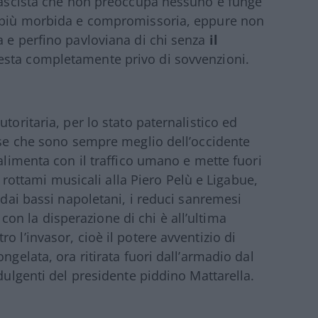
 fascista che non preoccupa nessuno e funge
a più morbida e compromissoria, eppure non
a e perfino pavloviana di chi senza
il
esta completamente privo di sovvenzioni.
toritaria, per lo stato paternalistico ed
usse che sono sempre meglio dell’occidente
 alimenta con il traffico umano e mette fuori
ei rottami musicali alla Piero Pelù e Ligabue,
o dai bassi napoletani, i reduci sanremesi
, con la disperazione di chi è all’ultima
o l’invasor, cioè il potere avventizio di
ngelata, ora ritirata fuori dall’armadio dal
ndulgenti del presidente piddino Mattarella.