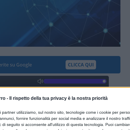
ferite su Google
CLICCA QUI
0:00
/
--:--
rro -
Il rispetto della tua privacy è la nostra priorità
mo maggio
della mutazione climatica,
lavoro no, la
Cgil
a trazione
Landini
ne ha
ri partner utilizziamo, sul nostro sito, tecnologie come i cookie per pers
azionario sfilando sottobraccio al banchiere
annunci, fornire funzionalità per social media e analizzare il nostro traff
feribilmente suoi e dell’élite che, ha
 di seguito si acconsente all'utilizzo di questa tecnologia. Puoi cambiar