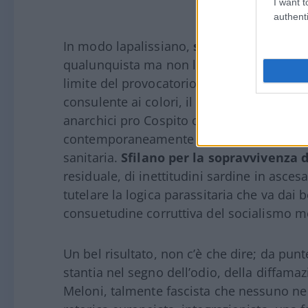
I want t
authenti
In modo lapalissiano,
sfilano per ciò ch
qualunquista ma non lo si può addebitare a
limite del provocatorio o dello stupido, 
consulente ai colori, il moralismo vittimis
anarchici pro Cospito o nella confusione 
contemporaneamente autoritario fino alla 
sanitaria.
Sfilano
per la sopravvivenza d
residuale, di inettitudini sardine in ascesa 
tutelare la logica parassitaria che va dai b
consuetudine corruttiva del socialismo me
Un bel risultato, non c’è che dire; da pun
stantia nel segno dell’odio, della diffama
Meloni, talmente fascista che nessuno ne 