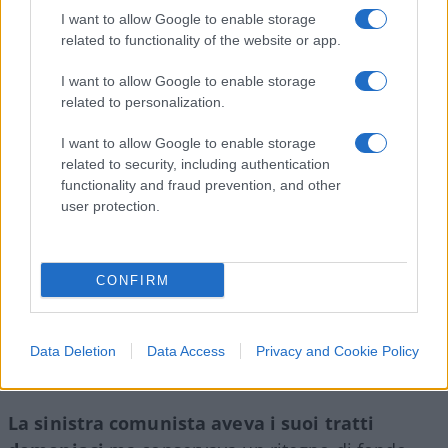
I want to allow Google to enable storage
Oggi quale sia la concezione dell’entrismo nella
related to functionality of the website or app.
post sinistra ludica è meglio non approfondire,
I want to allow Google to enable storage
tanto più che
la penetrazione sociale
è
related to personalization.
chiaramente delimitata allo spazio di un
I want to allow Google to enable storage
gaypride
. Che si vuol dire con l’asterisco? Che qui
related to security, including authentication
si approvano certe pratiche demoniache, il
functionality and fraud prevention, and other
cambio di sesso imposto agli infanti a sberle di
user protection.
ormoni cancerogeni? Che non esistono donne
gravide (salvo quando le devi farcire di vaccini) ma
solo “persone con attitudine riproduttiva”, nel
CONFIRM
trionfo del grottesco luciferino? Che stanno
ostinatamente pervicacemente dalla parte delle
Data Deletion
Data Access
Privacy and Cookie Policy
finte femmine che pestano femmine vere?
La sinistra comunista aveva i suoi tratti