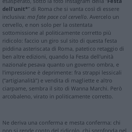
esasperato, sotto la foto instagram della “
Festa
dell’unit*
” di Roma che si vanta così di essere
inclusiva:
ma fate pace col cervello
. Avercelo un
cervello, e non solo per la ostentata
sottomissione al politicamente corretto più
ridicolo: faccio un giro sul sito di questa festa
piddina asteriscata di Roma, patetico retaggio di
ben altre edizioni, quando la Festa dell’unità
nazionale pesava quanto un governo ombra, e
l’impressione è deprimente: fra strappi lessicali
(“artigianalità”) e vendita di magliette e altro
ciarpame, sembra il sito di Wanna Marchi. Però
arcobaleno, virato in politicamente corretto.
Ne deriva una conferma e mesta conferma: chi
non si rende conto del ridicolo, chi sprofonda nel