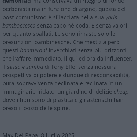
demoniaci
ma conservava un ritegno di fondo,
perbenista ma in funzione di argine, questa del
post comunismo è sfilacciata nella sua
ybris
bamboccesca
senza capo né coda. E senza valori,
per quanto sballati. Le sono rimaste solo le
presunzioni bambinesche. Che mestizia però
questi
boomeroni
invecchiati senza più orizzonti
che l’affare immediato, il qui ed ora da influencer,
il
sesso e samba
di Tony Effe, senza nessuna
prospettiva di potere e dunque di responsabilità,
pura sopravvivenza declinata e reclinata in un
immaginario iridato, un giardino di delizie
cheap
dove i fiori sono di plastica e gli asterischi han
preso il posto delle spine.
Max Del Papa, 8 luglio 2025