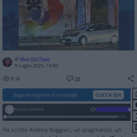
di
Max Del Papa
9 Luglio 2025, 10:00
8.3k
38
Segui nicolaporro.it su Google
CLICCA QUI
Ascolta l'articolo
0:00
/
--:--
Ha scritto Andrea Ruggieri, un pragmatico, un