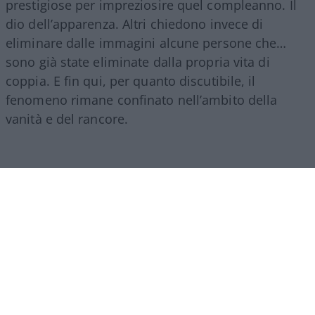
prestigiose per impreziosire quel compleanno. Il
dio dell’apparenza. Altri chiedono invece di
eliminare dalle immagini alcune persone che…
sono già state eliminate dalla propria vita di
coppia. E fin qui, per quanto discutibile, il
fenomeno rimane confinato nell’ambito della
vanità e del rancore.