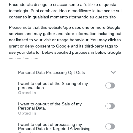
Facendo clic di seguito si acconsente all'utilizzo di questa
tecnologia. Puoi cambiare idea e modificare le tue scelte sul
Che modo immaturo, infantile di aggirare le
consenso in qualsiasi momento ritornando su questo sito
contraddizioni, facendo gli splendidi: molto Lella
Please note that this website/app uses one or more Google
Schlein, per dire inconsistente, velleitario.
services and may gather and store information including but
not limited to your visit or usage behaviour. You may click to
Precisamente quanto esprime lo scrittore peraltro
grant or deny consent to Google and its third-party tags to
di sinistra Francesco Cataluccio nel saggio
use your data for below specified purposes in below Google
“
Immaturità: la malattia del nostro tempo
“, che però
consent section.
ha 20 anni, trascorsi i quali la situazione più che
Personal Data Processing Opt Outs
peggiorata risulta disperata: in politica, nei partiti,
nelle istituzioni comandano i Peter Pan, irrisolti e
I want to opt-out of the Sharing of my
personal data.
feroci come bambini viziati, incapaci di esprimere
Opted In
un concetto razionale ma provvisti di
I want to opt-out of the Sale of my
armocromista.
Personal Data.
Opted In
Magari alla Festa dell’Unit* senza generi e senza
I want to opt-out of processing my
Personal Data for Targeted Advertising.
logica, tra food and drink e canti e balli come