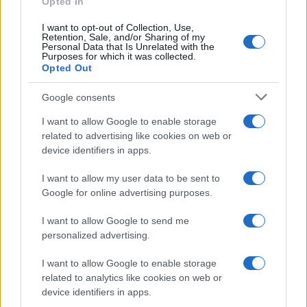
Opted In
piace alla segretaria, interverrà come ospite
I want to opt-out of Collection, Use,
d’onore il ragazzino che ha trovato modo di
Retention, Sale, and/or Sharing of my
Personal Data that Is Unrelated with the
passare alla maturità senza dare l’esame, così da
Purposes for which it was collected.
scampare la seconda bocciatura di fila. Ma
Opted Out
siccome è “
contro il sistema
“, insomma finge di
Google consents
protestare contro qualcosa che non sa, che non
I want to allow Google to enable storage
esiste, facendo in modo che tutti lo sappiano,
related to advertising like cookies on web or
diventa automaticamente un oracolo per la
device identifiers in apps.
sinistra fannullona. Bel ribaltamento rispetto alla
severità moralistica del vecchio PCI che li voleva
I want to allow my user data to be sent to
Google for online advertising purposes.
più colti, più studiosi degli altri per farne degli
intellettuali e dei tecnocrati capaci non di
I want to allow Google to send me
rivoluzionare la società ma di conquistarla, di
personalized advertising.
dominarla secondo la legge dell’entrismo
I want to allow Google to enable storage
leninista.
related to analytics like cookies on web or
device identifiers in apps.