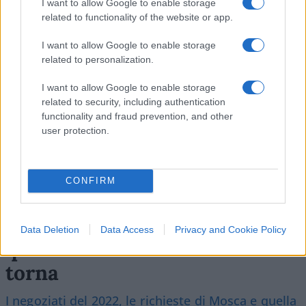
I want to allow Google to enable storage
related to functionality of the website or app.
SEDUTE SATIRICHE
I want to allow Google to enable storage
Vignetta del 07/08/2026
related to personalization.
I want to allow Google to enable storage
related to security, including authentication
functionality and fraud prevention, and other
Vai all'archivio delle vignette
user protection.
CONFIRM
Travaglio nei guai su Putin:
Data Deletion
Data Access
Privacy and Cookie Policy
quella storia di Istanbul non
torna
I negoziati del 2022, le richieste di Mosca e quella