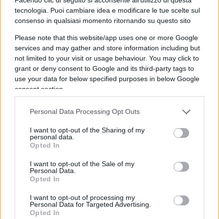
I bancari ottengono il maxi-aumento, Landini
tecnologia. Puoi cambiare idea e modificare le tue scelte sul
perde tempo in piazza
di Economia e Finanza
consenso in qualsiasi momento ritornando su questo sito
Please note that this website/app uses one or more Google
services and may gather and store information including but
not limited to your visit or usage behaviour. You may click to
La scelta di
Stellantis
è chiara: produrre la Panda
grant or deny consent to Google and its third-party tags to
elettrica in Serbia consente di massimizzare i
use your data for below specified purposes in below Google
profitti, nonostante il grande sforzo dello Stato tra
consent section.
sussidi e appalti statali. Musica per le orecchie di
un sindacalista, se quel sindacalista non è
Personal Data Processing Opt Outs
Landini. Le dichiarazioni della Fiom locale non
I want to opt-out of the Sharing of my
personal data.
possono bastare ma il silenzio di mister Cgil
Opted In
potrebbe essere spiegato con lo stesso mutismo
I want to opt-out of the Sale of my
evidenziato in occasione della
chiusura dello
Personal Data.
stabilimento di Magneti Marelli a Crevalcore
. E
Opted In
viene da pensare che la teoria presentata da
I want to opt-out of processing my
Calenda non sia così sbagliata: per Landini appare
Personal Data for Targeted Advertising.
Opted In
più importante andare d’accordo (o meglio, non