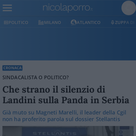
MILANO
ATLANTICO
ZUPPA DI PORRO
E
CRONACA
SINDACALISTA O POLITICO?
Che strano il silenzio di
Landini sulla Panda in Serbia
Già muto su Magneti Marelli, il leader della Cgil
non ha proferito parola sul dossier Stellantis