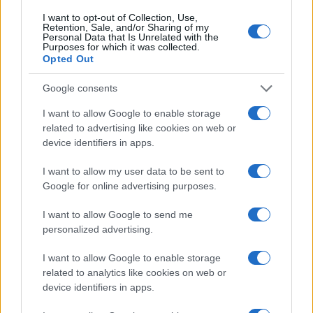
dare fastidio) a
John Elkann
– azionista di
I want to opt-out of Collection, Use,
Retention, Sale, and/or Sharing of my
Repubblica&Co.
– che combattere contro la
Personal Data that Is Unrelated with the
Purposes for which it was collected.
deindustrializzazione del settore automotive. Il
Opted Out
perché è lapalissiano da settimane: il sogno del
Google consents
segretario della Cgil di diventare il leader della
sinistra, possibile solo con il supporto dei
I want to allow Google to enable storage
related to advertising like cookies on web or
quotidiani gestiti da Exor. Con buona pace degli
device identifiers in apps.
operai.
I want to allow my user data to be sent to
Google for online advertising purposes.
Massimo Balsamo, 5 dicembre 2023
I want to allow Google to send me
personalized advertising.
#FCA
#MAURIZIO LANDINI
#STELLANTIS
I want to allow Google to enable storage
related to analytics like cookies on web or
25
device identifiers in apps.
Leggi i commenti