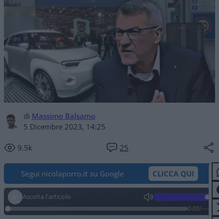
di
Massimo Balsamo
5 Dicembre 2023, 14:25
9.5k
25
Segui nicolaporro.it su Google
CLICCA QUI
Ascolta l'articolo
0:00
/
--:--