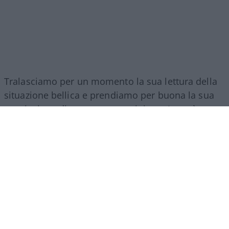
Tralasciamo per un momento la sua lettura della
situazione bellica e prendiamo per buona la sua
convinzione di non essere putiniano. Lo può
provare facilmente, correggendo tutta una serie di
falsi messi in circolazione dal Cremlino.
Cominciamo dal negoziato di Istanbul, per non
sovraccaricarlo di lavoro. Istanbul. Travaglio ripete
due volte la settimana che la guerra sarebbe finita
subito se
Zelensky nell’aprile 2022
avesse
accettato la proposta di pace di Putin. Era
intenzionato a farlo, spiega, ma la perfida Albione