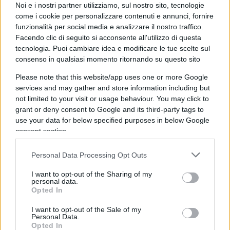
Il potere della mano pubblica
Noi e i nostri partner utilizziamo, sul nostro sito, tecnologie
come i cookie per personalizzare contenuti e annunci, fornire
funzionalità per social media e analizzare il nostro traffico.
Se passiamo in rassegna le politiche che sono
Facendo clic di seguito si acconsente all'utilizzo di questa
state fatte e che vengono ogni giorno fatte in
tecnologia. Puoi cambiare idea e modificare le tue scelte sul
Italia, tanto a livello nazionale quanto a livello
consenso in qualsiasi momento ritornando su questo sito
regionale e locale, è facile vedere che la
Please note that this website/app uses one or more Google
grandissima parte di esse non sono liberali. Oggi
services and may gather and store information including but
not limited to your visit or usage behaviour. You may click to
la mano pubblica assorbe oltre il 50 per cento
grant or deny consent to Google and its third-party tags to
di quanto viene prodotto
. Non solo. La mano
use your data for below specified purposes in below Google
pubblica regolamenta pesantemente quello che
consent section.
rimane ai cittadini, in modo che la libertà di scelta
utilizzando le risorse rimaste è molto limitata.
Personal Data Processing Opt Outs
I want to opt-out of the Sharing of my
personal data.
Opted In
Al di fuori della sfera economica, si continuano a
I want to opt-out of the Sale of my
fare ogni giorno leggi che limitano principi
Personal Data.
Opted In
fondamentali della civiltà occidentale, come la