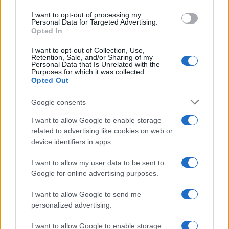
libertà di espressione, la libertà dei media, la
I want to opt-out of processing my
Personal Data for Targeted Advertising.
libertà di insegnamento, la libertà di ricerca. Ogni
Opted In
volta chi propone ed approva queste leggi lo fa
I want to opt-out of Collection, Use,
nel nome del perseguimento e della tutela di un
Retention, Sale, and/or Sharing of my
Personal Data that Is Unrelated with the
supposto “bene comune”. Ma in una democrazia
Purposes for which it was collected.
Opted Out
liberale il “bene comune” può soltanto derivare
dal bene di ogni singolo cittadino, non viceversa.
Google consents
Se non si capisce questo, non si capisce nulla né
I want to allow Google to enable storage
del “bene comune” né della libertà.
related to advertising like cookies on web or
device identifiers in apps.
Grillini statalisti
I want to allow my user data to be sent to
Google for online advertising purposes.
Il vero paradosso è che questa continua
restrizione della libertà
a cui stiamo assistendo
I want to allow Google to send me
si accompagna ad un moltiplicarsi di forze
personalized advertising.
politiche e di politici che si autodefiniscono
I want to allow Google to enable storage