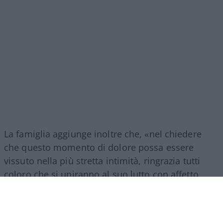
La famiglia aggiunge inoltre che, «nel chiedere
che questo momento di dolore possa essere
vissuto nella più stretta intimità, ringrazia tutti
coloro che si uniranno al suo lutto con affetto,
discrezione e rispetto. Per permettere, a chi lo ha
amato, di ricordarlo e di salutarlo, verrà
organizzata una cerimonia commemorativa nel