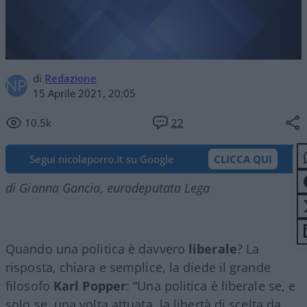
di
Redazione
15 Aprile 2021, 20:05
10.5k
22
Segui nicolaporro.it su Google
CLICCA QUI
di Gianna Gancia, eurodeputata Lega
Quando una politica è davvero
liberale
? La
risposta, chiara e semplice, la diede il grande
filosofo
Karl Popper
: “Una politica è liberale se, e
solo se, una volta attuata, la libertà di scelta da