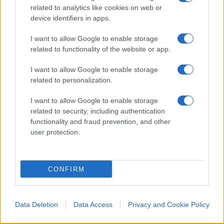
“liberali”. Da ultimo, il Movimento 5 Stelle, che si è
related to analytics like cookies on web or
autodefinito, per bocca di uno dei suoi principali
device identifiers in apps.
esponenti, come “liberale”. Chiunque abbia
I want to allow Google to enable storage
presente quale sono state le leggi che i 5 Stelle
related to functionality of the website or app.
hanno voluto (e purtroppo spesso ottenuto) e che
I want to allow Google to enable storage
vogliono ancora, si renderà conto che essi non
related to personalization.
hanno nulla di liberale.
I want to allow Google to enable storage
related to security, including authentication
#INDIVIDUO
#LIBERALE
#LIBERTÀ
#TASSE
functionality and fraud prevention, and other
user protection.
Pagina
PAGINA
Precedente
SUCCESSIVA
CONFIRM
22
Leggi i commenti
Data Deletion
Data Access
Privacy and Cookie Policy