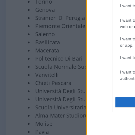
Torino
I want 
Genova
Stranieri Di Perugia
I want t
Piemonte Orientale
web or d
Salerno
I want t
Basilicata
or app.
Macerata
Politecnico Di Bari
I want t
Scuola Normale Superiore
I want t
Vanvitelli
authenti
Chieti Pescara
Università Degli Studi Di Napoli “Federi
Università Degli Studi Di Catanzaro
Scuola Universitaria Superiore Sant’an
Alma Mater Studiorum Università Di B
Molise
Pavia