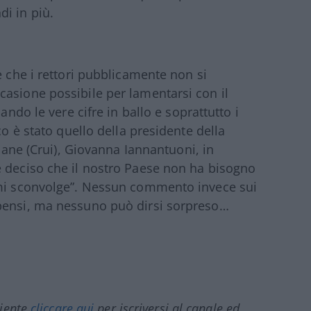
i in più.
è che i rettori pubblicamente non si
asione possibile per lamentarsi con il
ando le vere cifre in ballo e soprattutto i
co è stato quello della presidente della
liane (Crui), Giovanna Iannantuoni, in
e deciso che il nostro Paese non ha bisogno
 mi sconvolge”. Nessun commento invece sui
mpensi, ma nessuno può dirsi sorpreso…
ciente
cliccare qui
per iscriversi al canale ed