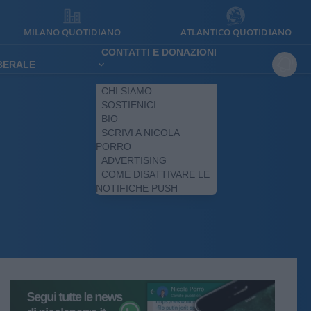
MILANO QUOTIDIANO
ATLANTICO QUOTIDIANO
CONTATTI E DONAZIONI
IBERALE
CHI SIAMO
SOSTIENICI
BIO
SCRIVI A NICOLA
PORRO
ADVERTISING
COME DISATTIVARE LE
NOTIFICHE PUSH