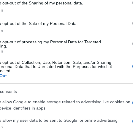
 Anna Maria Bernini non ha grossi margini di
o opt-out of the Sharing of my personal data.
In
 requisiti formali della proposta, senza
ocrazia questa sconosciuta, insomma.
o opt-out of the Sale of my Personal Data.
In
liono l’aumento dei compensi? Oltre al già
to opt-out of processing my Personal Data for Targeted
involte:
ing.
In
o opt-out of Collection, Use, Retention, Sale, and/or Sharing
ersonal Data that Is Unrelated with the Purposes for which it
lected.
Out
consents
o allow Google to enable storage related to advertising like cookies on
evice identifiers in apps.
o allow my user data to be sent to Google for online advertising
s.