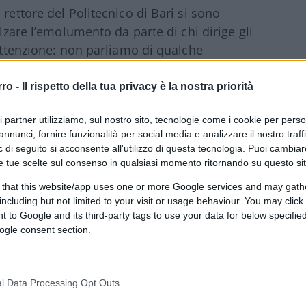
rettore del Politecnico di Bari si sono
alzare l’emolumento da parte di chi dirige gli
 attenzione: non parliamo di qualche
nte di
compensi raddoppiati
. I numeri non
ne: al momento i compensi qualcosa come
rro -
Il rispetto della tua privacy è la nostra priorità
emento sarebbe di oltre 1,8 milioni, portando
ri partner utilizziamo, sul nostro sito, tecnologie come i cookie per pers
 di euro su base annua: più del doppio.
annunci, fornire funzionalità per social media e analizzare il nostro traff
 di seguito si acconsente all'utilizzo di questa tecnologia. Puoi cambiar
e tue scelte sul consenso in qualsiasi momento ritornando su questo si
43 del 23 agosto 2022, uno degli ultimi
 that this website/app uses one or more Google services and may gath
ato da Mario Draghi
. Un Dpcm mirato a
including but not limited to your visit or usage behaviour. You may click 
 to Google and its third-party tags to use your data for below specifi
 e ogni altra forma di retribuzione che
ogle consent section.
razione e controllo, sia ordinari che
quanto affermato dai rettori, spiega Il
tipendio ci sarebbero le tante responsabilità
l Data Processing Opt Outs
ere e proprie aziende. E il ministero