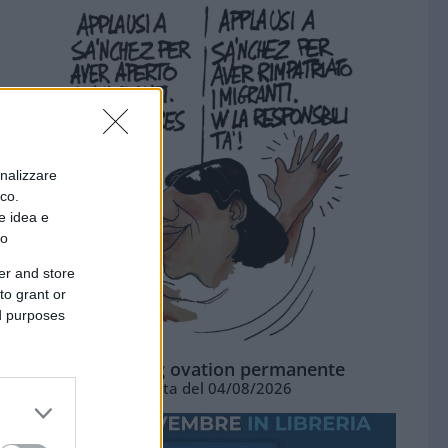
onalizzare
ico.
e idea e
to
er and store
to grant or
ed purposes
La standing ovation permanente
Vignetta del 04/08/2026