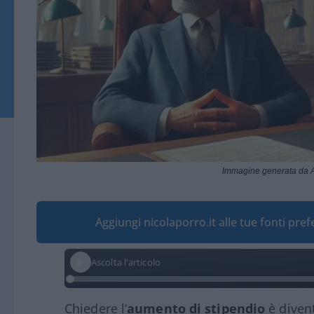
Immagine generata da A
Aggiungi nicolaporro.it alle tue fonti pre
Ascolta l'articolo
Chiedere l’
aumento di stipendio
è diven