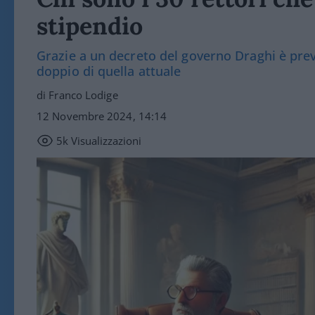
stipendio
Grazie a un decreto del governo Draghi è prev
doppio di quella attuale
di Franco Lodige
12 Novembre 2024, 14:14
5k
Visualizzazioni