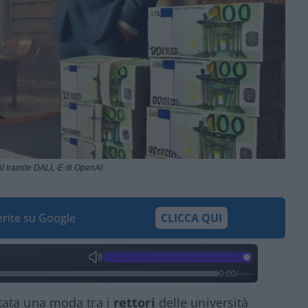
I tramite DALL·E di OpenAI
ferite su Google
CLICCA QUI
0:00
/
--:--
tata una moda tra i
rettori
delle università