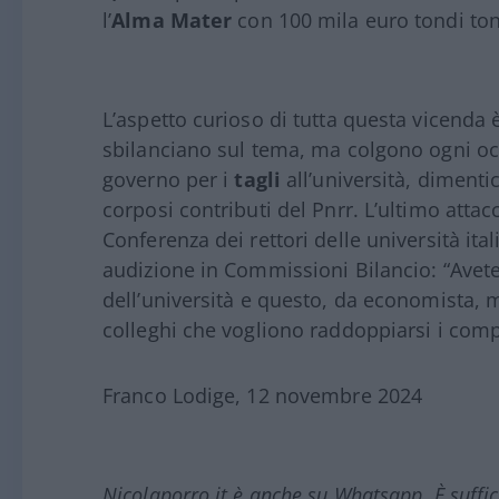
l’
Alma Mater
con 100 mila euro tondi tond
L’aspetto curioso di tutta questa vicenda 
sbilanciano sul tema, ma colgono ogni occ
governo per i
tagli
all’università, dimentic
corposi contributi del Pnrr. L’ultimo attac
Conferenza dei rettori delle università ita
audizione in Commissioni Bilancio: “Avet
dell’università e questo, da economista,
colleghi che vogliono raddoppiarsi i co
Franco Lodige, 12 novembre 2024
Nicolaporro.it è anche su Whatsapp. È suffi