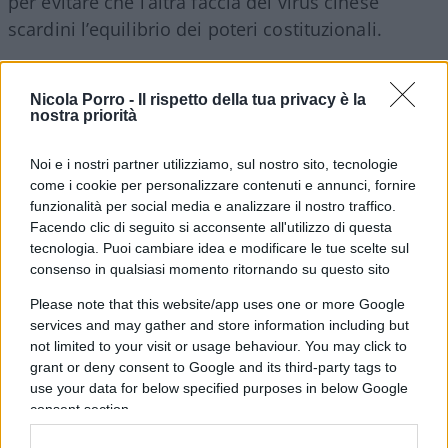
per evitare che l’altra faccia del virus cinese
scardini l’equilibrio dei poteri costituzionali.
Preserviamo l’igiene democratica dalle influenze
Nicola Porro -
Il rispetto della tua privacy è la
liberticide e dagli arbitrii dissimulati nella tasca
nostra priorità
ventrale di un governo che si legittima con l’alibi
Noi e i nostri partner utilizziamo, sul nostro sito, tecnologie
dell’emergenza.
come i cookie per personalizzare contenuti e annunci, fornire
funzionalità per social media e analizzare il nostro traffico.
Andrea Amata per Il Tempo, 22 aprile 2020
Facendo clic di seguito si acconsente all'utilizzo di questa
tecnologia. Puoi cambiare idea e modificare le tue scelte sul
consenso in qualsiasi momento ritornando su questo sito
#CINA
#CORONAVIRUS
Please note that this website/app uses one or more Google
services and may gather and store information including but
Pagina
PAGINA
Successiva
not limited to your visit or usage behaviour. You may click to
PRECEDENTE
grant or deny consent to Google and its third-party tags to
use your data for below specified purposes in below Google
consent section.
15