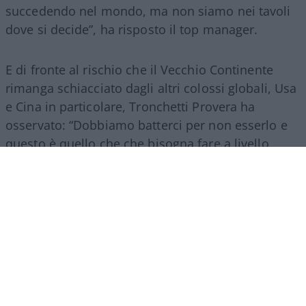
succedendo nel mondo, ma non siamo nei tavoli
dove si decide”, ha risposto il top manager.
E di fronte al rischio che il Vecchio Continente
rimanga schiacciato dagli altri colossi globali, Usa
e Cina in particolare, Tronchetti Provera ha
osservato: “Dobbiamo batterci per non esserlo e
questo è quello che che bisogna fare a livello
italiano e a livello europeo.
Senza l’Europa non si
può competere con i colossi mondiali
, quindi
dobbiamo spingere l’Europa ad aiutarci a
crescere”.
Marco Leardi, 6 agosto 2026