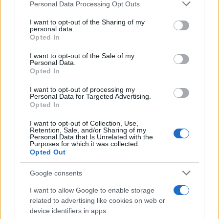
Leggi i commenti
Personal Data Processing Opt Outs
I want to opt-out of the Sharing of my
personal data.
SEDUTE SATIRICHE
Opted In
Vignetta del 04/08/2026
I want to opt-out of the Sale of my
Personal Data.
Opted In
I want to opt-out of processing my
Personal Data for Targeted Advertising.
Vai all'archivio delle vignette
Opted In
I want to opt-out of Collection, Use,
Retention, Sale, and/or Sharing of my
Personal Data that Is Unrelated with the
Purposes for which it was collected.
Opted Out
Trionchetti Povera: “Meno
Google consents
burocrazia e vincoli per far
I want to allow Google to enable storage
related to advertising like cookies on web or
correre il Paese”
device identifiers in apps.