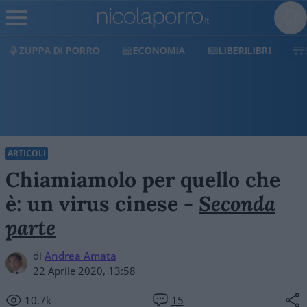
ZUPPA DI PORRO
ECONOMIA
LIBERILIBRI
ARTICOLI
Chiamiamolo per quello che
è: un virus cinese -
Seconda
parte
di
Andrea Amata
22 Aprile 2020, 13:58
10.7k
15