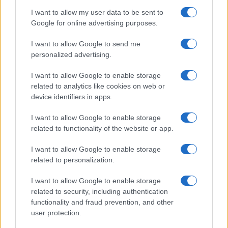
Marco Tronchetti Provera, Presidente Esecutivo
I want to allow my user data to be sent to
del gruppo Pirelli, guarda al futuro con
Google for online advertising purposes.
pragmatismo
I want to allow Google to send me
di
Marco Leardi
personalized advertising.
24.3k
1
6 Agosto 2026, 18:30
I want to allow Google to enable storage
related to analytics like cookies on web or
device identifiers in apps.
I want to allow Google to enable storage
related to functionality of the website or app.
I want to allow Google to enable storage
related to personalization.
I want to allow Google to enable storage
Liberare le energie che l’Italia già possiede per
related to security, including authentication
functionality and fraud prevention, and other
consentire al Paese di esprimere tutto il proprio
user protection.
potenziale. La strategia proposta da
Marco