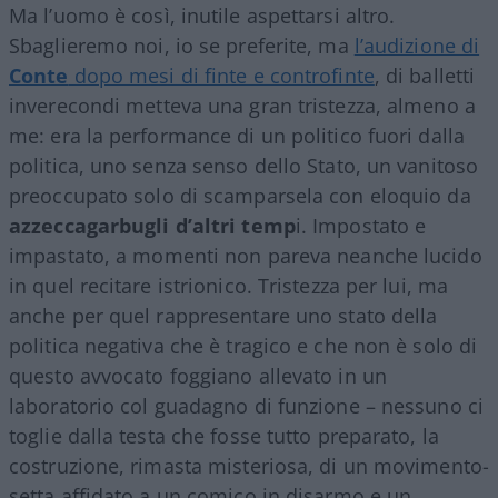
Ma l’uomo è così, inutile aspettarsi altro.
Sbaglieremo noi, io se preferite, ma
l’audizione di
Conte
dopo mesi di finte e controfinte
, di balletti
inverecondi metteva una gran tristezza, almeno a
me: era la performance di un politico fuori dalla
politica, uno senza senso dello Stato, un vanitoso
preoccupato solo di scamparsela con eloquio da
azzeccagarbugli d’altri temp
i. Impostato e
impastato, a momenti non pareva neanche lucido
in quel recitare istrionico. Tristezza per lui, ma
anche per quel rappresentare uno stato della
politica negativa che è tragico e che non è solo di
questo avvocato foggiano allevato in un
laboratorio col guadagno di funzione – nessuno ci
toglie dalla testa che fosse tutto preparato, la
costruzione, rimasta misteriosa, di un movimento-
setta affidato a un comico in disarmo e un