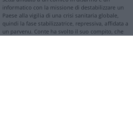
informatico con la missione di destabilizzare un
Paese alla vigilia di una crisi sanitaria globale,
quindi la fase stabilizzatrice, repressiva, affidata a
un parvenu. Conte ha svolto il suo compito, che
era quello dell’esecutore: di ordini interni, dal
Colle, e lontani, cinesi.
Ha guidato due governi
di segno opposto in continuità di un regime
poi affidato a un burocrate finanziario
, che ha
inasprito l’opera, l’ha perfezionata con le misure
totalitarie dei greenpass, dei ricatti, delle
punizioni che facevano perdere lavoro e libertà,
che gettavano il Paese nella disperazione.
Ma tutto questo, il parvenu Conte non può
ammetterlo e non solo per banali questioni di
sopravvivenza personale, è proprio che nella sua