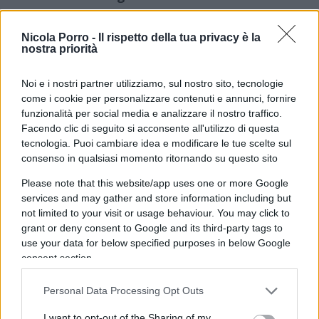
batterie dei veicoli elettrici è pari al 2,3%
.
Questo significa che un’auto vecchia di dieci anni
Nicola Porro -
Il rispetto della tua privacy è la
nostra priorità
deve considerare la perdita di circa un quarto
della capacità iniziale e, di conseguenza della sua
Noi e i nostri partner utilizziamo, sul nostro sito, tecnologie
autonomia generale. Il degrado dipende dalla
come i cookie per personalizzare contenuti e annunci, fornire
potenza con cui viene caricata l’automobile e dalla
funzionalità per social media e analizzare il nostro traffico.
frequenza di accesso alle colonnine in corrente
Facendo clic di seguito si acconsente all'utilizzo di questa
tecnologia. Puoi cambiare idea e modificare le tue scelte sul
continua.
consenso in qualsiasi momento ritornando su questo sito
Please note that this website/app uses one or more Google
services and may gather and store information including but
Secondo le analisi del club tedesco ADAC, che
not limited to your visit or usage behaviour. You may click to
grant or deny consent to Google and its third-party tags to
spesso svolge meticolosi test sul campo al
use your data for below specified purposes in below Google
servizio degli automobilisti, i consumi invernali
consent section.
possono aumentare in media del 70%, con picchi
ancora più alti nei tratti brevi: è quanto emerso
Personal Data Processing Opt Outs
dalle prove effettuate su diversi modelli elettrici in
I want to opt-out of the Sharing of my