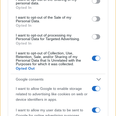
condizioni invernali estreme. Al fine di valutare gli
personal data.
Opted In
effetti del freddo ed i suoi impatti sulle auto
elettriche, i tecnici dell’ADAC hanno sottoposto
I want to opt-out of the Sale of my
Personal Data.
una selezione di auto elettriche a un test in
Opted In
camera climatica a -7 °C, confrontando i risultati
I want to opt-out of processing my
con quelli ottenuti a 23 °C. Le automobili sono
Personal Data for Targeted Advertising.
Opted In
partite con batteria e abitacolo completamente
freddi, senza preriscaldamento, ricreando una
I want to opt-out of Collection, Use,
Retention, Sale, and/or Sharing of my
situazione avversa molto simile a quella che si
Personal Data that Is Unrelated with the
Purposes for which it was collected.
verifica in inverno.
Dalle prove emerge un dato
Opted Out
che alcune auto perdono fino alla metà
dell’autonomia rispetto ai valori estivi.
L’ADAC
Google consents
precisa che si tratta di uno scenario limite,
I want to allow Google to enable storage
pensato per simulare il caso più sfavorevole: nei
related to advertising like cookies on web or
device identifiers in apps.
viaggi lunghi, infatti, il peso del riscaldamento
iniziale si diluisce e l’autonomia migliora, ma per
I want to allow my user data to be sent to
chi utilizza l’auto elettrica soprattutto in città o su
Google for online advertising purposes.