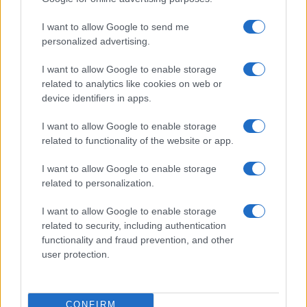
brevi percorsi, i numeri del test rispecchiano bene
I want to allow Google to send me
la realtà quotidiana.
personalized advertising.
I want to allow Google to enable storage
Il mercato delle auto elettriche continua a
related to analytics like cookies on web or
crescere più lentamente del previsto in molti
device identifiers in apps.
Paesi europei, Italia compresa. Uno dei principali
I want to allow Google to enable storage
freni alla diffusione di questi veicoli resta il costo
related to functionality of the website or app.
elevato, che rappresenta un ostacolo concreto per
una larga fascia di consumatori.
Un altro fattore
I want to allow Google to enable storage
related to personalization.
che pesa sulla percezione dei costi è
l’infrastruttura di ricarica
. Sebbene ricaricare
I want to allow Google to enable storage
un’auto elettrica possa essere economicamente
related to security, including authentication
vantaggioso nel lungo periodo, l’installazione di
functionality and fraud prevention, and other
user protection.
una colonnina domestica comporta una spesa
iniziale non trascurabile. Inoltre, la rete pubblica
di ricarica non è ancora sufficientemente
CONFIRM