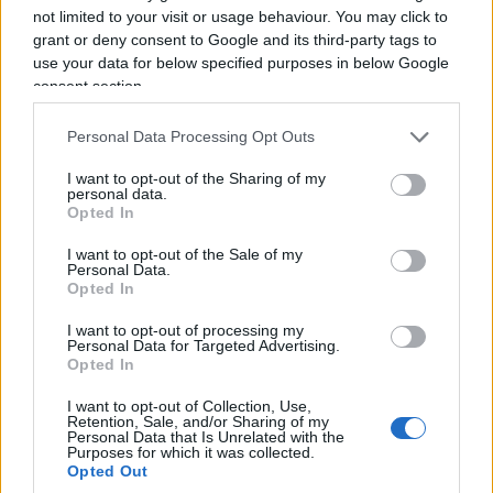
not limited to your visit or usage behaviour. You may click to
Governo e magistratura.
Con una cautela in più
:
grant or deny consent to Google and its third-party tags to
ogni riforma di un organo di controllo dovrebbe
use your data for below specified purposes in below Google
rafforzarne non soltanto l’efficienza, ma anche
consent section.
l’indipendenza e la percezione di indipendenza,
Personal Data Processing Opt Outs
perché l’autorevolezza di chi controlla dipende
anche dalla distanza che mantiene da chi è
I want to opt-out of the Sharing of my
personal data.
chiamato a controllare.
Opted In
I want to opt-out of the Sale of my
Sarebbe infatti un errore raccontare questa
Personal Data.
Opted In
riforma come una partita con due squadre
:
Palazzo Chigi da una parte e la Corte dei conti
I want to opt-out of processing my
Personal Data for Targeted Advertising.
dall’altra. La questione riguarda qualcosa di assai
Opted In
meno spettacolare, ma molto più importante:
I want to opt-out of Collection, Use,
come rendere lo Stato capace di decidere e,
Retention, Sale, and/or Sharing of my
Personal Data that Is Unrelated with the
contemporaneamente, capace di controllare se
Purposes for which it was collected.
Opted Out
stesso.