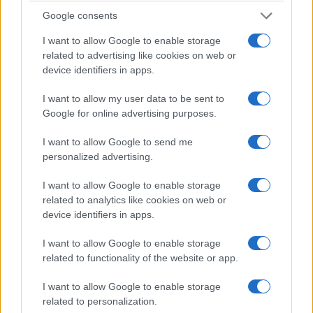
Google consents
I want to allow Google to enable storage
related to advertising like cookies on web or
device identifiers in apps.
I want to allow my user data to be sent to
Google for online advertising purposes.
I want to allow Google to send me
personalized advertising.
I want to allow Google to enable storage
related to analytics like cookies on web or
device identifiers in apps.
Forse è proprio questa l’occasione che resta
I want to allow Google to enable storage
ancora da cogliere.
Fare della Corte non un
related to functionality of the website or app.
ostacolo all’amministrazione, ma una
moderna infrastruttura della buona
I want to allow Google to enable storage
amministrazione
: più veloce nei giudizi, più forte
related to personalization.