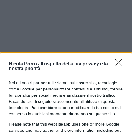
Nicola Porro -
Il rispetto della tua privacy è la
nostra priorità
Noi e i nostri partner utilizziamo, sul nostro sito, tecnologie
come i cookie per personalizzare contenuti e annunci, fornire
È su questo confine che occorre muoversi con
funzionalità per social media e analizzare il nostro traffico.
prudenza. Anche la separazione delle carriere, la
Facendo clic di seguito si acconsente all'utilizzo di questa
riorganizzazione degli uffici e i nuovi meccanismi
tecnologia. Puoi cambiare idea e modificare le tue scelte sul
consenso in qualsiasi momento ritornando su questo sito
di controllo meritano di essere valutati per gli
effetti concreti che produrranno, più che
Please note that this website/app uses one or more Google
trasformati nell’ennesimo terreno di scontro tra
services and may gather and store information including but