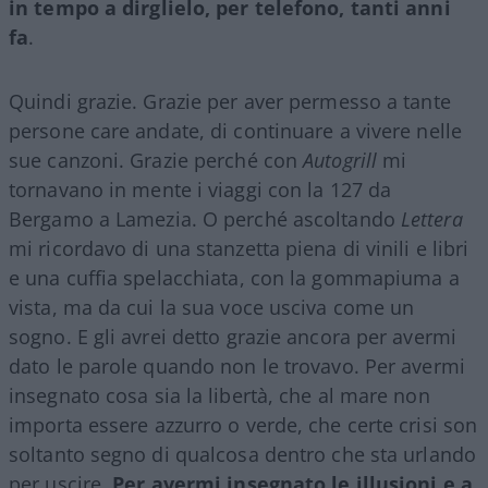
in tempo a dirglielo, per telefono, tanti anni
fa
.
Quindi grazie. Grazie per aver permesso a tante
persone care andate, di continuare a vivere nelle
sue canzoni. Grazie perché con
Autogrill
mi
tornavano in mente i viaggi con la 127 da
Bergamo a Lamezia. O perché ascoltando
Lettera
mi ricordavo di una stanzetta piena di vinili e libri
e una cuffia spelacchiata, con la gommapiuma a
vista, ma da cui la sua voce usciva come un
sogno. E gli avrei detto grazie ancora per avermi
dato le parole quando non le trovavo. Per avermi
insegnato cosa sia la libertà, che al mare non
importa essere azzurro o verde, che certe crisi son
soltanto segno di qualcosa dentro che sta urlando
per uscire.
Per avermi insegnato le illusioni e a