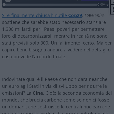
0:00
/
--:--
Si è finalmente chiusa l’inutile
Cop29
.
L’Avvenire
sostiene che sarebbe stato necessario stanziare
1.300 miliardi per i Paesi poveri per permettere
loro di decarbonizzarsi, mentre in realtà ne sono
stati previsti solo 300. Un fallimento, certo. Ma per
capire bene bisogna andare a vedere nel dettaglio
cosa prevede l’accordo finale.
Indovinate qual è il Paese che non darà neanche
un euro agli Stati in via di sviluppo per ridurre le
emissioni? La
Cina
. Cioè: la seconda economia del
mondo, che brucia carbone come se non ci fosse
un domani, che costruisce le centrali nucleari che
non piacciono ai verdi e che brucia petrolio e gas,