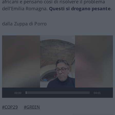
africani e pensano così di risolvere il problema
dell’Emilia Romagna.
Questi si drogano pesante
.
dalla Zuppa di Porro
Video
Player
00:00
04:01
#COP29
#GREEN