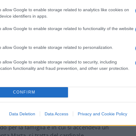
be anche la Nuova Evangelizzazione), poi
o allow Google to enable storage related to analytics like cookies on
corperebbe almeno due degli attuali
evice identifiers in apps.
della Giustizia.
La consacrazione quindi
rso della pandemia, le date possibili per
o allow Google to enable storage related to functionality of the website
, che prevede l’arrivo sotto il Cupolone di
ere con una delle feste delle Madonne più
o allow Google to enable storage related to personalization.
urdes), oppure il 13 maggio, il giorno della
o allow Google to enable storage related to security, including
cation functionality and fraud prevention, and other user protection.
 al Papa
CONFIRM
sempre riottoso, a chiamare a consulto il
particolarmente felice esperienza del
Data Deletion
Data Access
Privacy and Cookie Policy
ntestata da ben 15 porpore l’impostazione
do per la famiglia e in cui si accendeva un
nta Marta, si tratta del cardinale