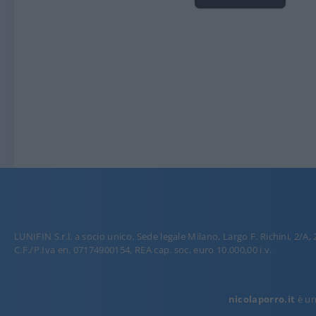
LUNIFIN S.r.l. a socio unico. Sede legale Milano, Largo F. Richini, 2/A,
C.F./P.Iva en. 07174900154, REA cap. soc. euro 10.000,00 i.v.
nicolaporro.it
è una