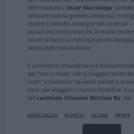
dell’Honduras,
Oscar Mariadaga
: sarebb
ordinare questa grande adunanza, consi
essere il ristretto consiglio del cardinali 
poi ad uno striminzito C6, in modo molto 
avanti la faticosa ristrutturazione dell’ap
razzolando l’assolutismo.
Il concistoro straordinario è fondamenta
per fare in modo che la maggior parte dei 
scelti “a sorpresa” da paesi remoti e sco
sarà, per eleggere il nuovo Pontefice. A cu
del
cardinale Giovanni Battista Re
, dal
#BERGOGLIO
#CHIESA
#CURIA
#PAPA
Pagina
Precedente