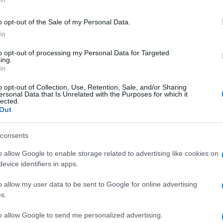
o opt-out of the Sale of my Personal Data.
In
presentare in pompa magna, con un
motu
to opt-out of processing my Personal Data for Targeted
ing.
ta riforma della Curia romana, da sempre
In
ndamentali
Il Tempo
è in grado di anticipare.
o opt-out of Collection, Use, Retention, Sale, and/or Sharing
e filtrano intenderebbe fare una forzatura e
ersonal Data that Is Unrelated with the Purposes for which it
lected.
oprio
, con quella che, più che una semplice
Out
oluzione della Curia romana
. Da quando
 la Curia romana segue una gerarchia di
consents
Papa), viene la Congregazione della dottrina
o allow Google to enable storage related to advertising like cookies on
tribunale papale), i dicasteri disciplinari
evice identifiers in apps.
uelli pastorali (Propaganda Fide, l’Educazione
o allow my user data to be sent to Google for online advertising
s.
 gerarchia dovrebbe essere così rovesciata:
to allow Google to send me personalized advertising.