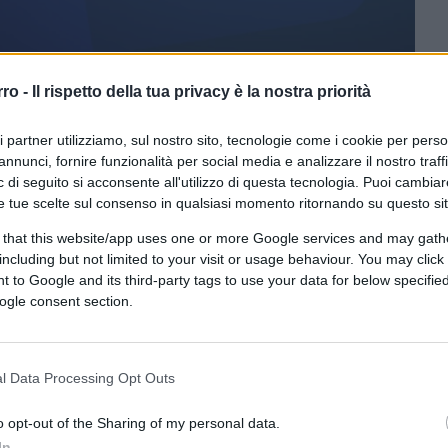
rro -
Il rispetto della tua privacy è la nostra priorità
ri partner utilizziamo, sul nostro sito, tecnologie come i cookie per pers
ferite su Google
CLICCA QUI
annunci, fornire funzionalità per social media e analizzare il nostro traff
 di seguito si acconsente all'utilizzo di questa tecnologia. Puoi cambiar
del suo pontificato, è il coniglio che
e tue scelte sul consenso in qualsiasi momento ritornando su questo si
per rivoluzionare la Curia vaticana ponendola
 that this website/app uses one or more Google services and may gath
ina. L’occasione gliela darà l’agognata fine
including but not limited to your visit or usage behaviour. You may click 
 porporati del mondo, per ordine del Sommo
 to Google and its third-party tags to use your data for below specifi
ogle consent section.
 assembramenti di nuovo legalizzati, a
ealtà il Papa vuole dimostrare
urbi et orbi
il suo magistero è solido e non teme scismi
l Data Processing Opt Outs
vate quasi tutte a sua immagine e
o opt-out of the Sharing of my personal data.
In