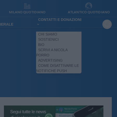
MILANO QUOTIDIANO
ATLANTICO QUOTIDIANO
CONTATTI E DONAZIONI
IBERALE
CHI SIAMO
SOSTIENICI
BIO
SCRIVI A NICOLA
PORRO
ADVERTISING
COME DISATTIVARE LE
NOTIFICHE PUSH