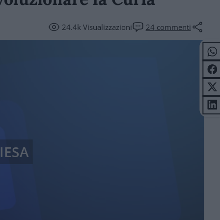
24.4k
Visualizzazioni
24
commenti
IESA