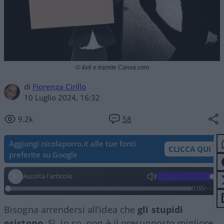
© 4x6 e tramite Canva.com
di
Fiorenza Cirillo
10 Luglio 2024, 16:32
9.2k
58
Aggiungi nicolaporro.it alle tue fonti
CLICCA QUI
preferite su Google
Ascolta l'articolo
0:00
/
--:--
Bisogna arrendersi all’idea che
gli stupidi
esistono
. Sì, lo so, non è il presupposto migliore