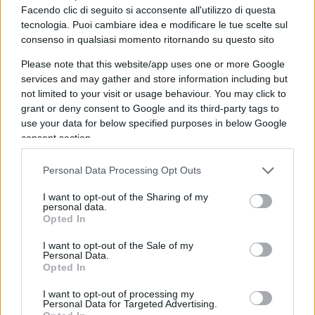
senza nel contempo realizzare alcun vantaggio per
Facendo clic di seguito si acconsente all'utilizzo di questa
sé od addirittura subendo una perdita.
tecnologia. Puoi cambiare idea e modificare le tue scelte sul
consenso in qualsiasi momento ritornando su questo sito
4.
Le persone non stupide sottovalutano sempre il
Please note that this website/app uses one or more Google
services and may gather and store information including but
potenziale nocivo delle persone stupide. In
not limited to your visit or usage behaviour. You may click to
particolare, i non stupidi dimenticano
grant or deny consent to Google and its third-party tags to
costantemente che in qualsiasi momento e luogo,
use your data for below specified purposes in below Google
consent section.
ed in qualunque circostanza, trattare e /o
associarsi con individui stupidi si dimostra
Personal Data Processing Opt Outs
infallibilmente un costosissimo errore.
I want to opt-out of the Sharing of my
personal data.
Opted In
5.
La persona stupida è il tipo di persona più
I want to opt-out of the Sale of my
Personal Data.
pericolosa che esista.
Opted In
I want to opt-out of processing my
Questo elenco, così
politicamente scorretto
,
Personal Data for Targeted Advertising.