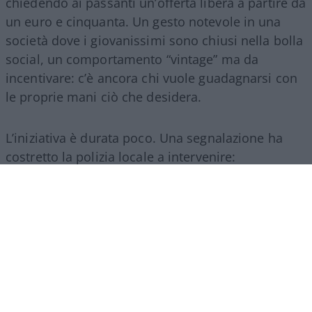
chiedendo ai passanti un’offerta libera a partire da
un euro e cinquanta. Un gesto notevole in una
società dove i giovanissimi sono chiusi nella bolla
social, un comportamento “vintage” ma da
incentivare: c’è ancora chi vuole guadagnarsi con
le proprie mani ciò che desidera.
L’iniziativa è durata poco. Una segnalazione ha
costretto la polizia locale a intervenire:
ovviamente mancavano le autorizzazioni per la
somministrazione di alimenti e bevande e così i
ragazzi hanno dovuto chiudere.
Ne abbiamo
parlato in maniera più approfondita qui
.