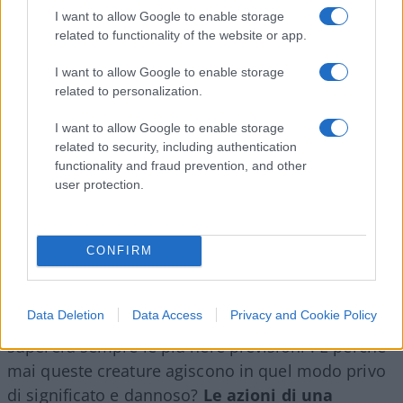
non da forze o fattori culturali, ma dalle mene
I want to allow Google to enable storage
biogenetiche di una imperscrutabile Madre
related to functionality of the website or app.
Natura. Credo fermamente che la stupidità sia una
prerogativa indiscriminata di ogni e qualsiasi
I want to allow Google to enable storage
related to personalization.
gruppo umano e che tale prerogativa sia
uniformemente distribuita secondo una
I want to allow Google to enable storage
proporzione costante”.
related to security, including authentication
functionality and fraud prevention, and other
user protection.
Pertanto, stando alla seconda legge
fondamentale, “sia che si frequentino circoli
eleganti o che ci si rifugi tra i tagliatori di teste
CONFIRM
della Polinesia, il fatto permane che si dovrà
sempre affrontare la stessa percentuale di gente
Data Deletion
Data Access
Privacy and Cookie Policy
stupida che, in accordo con la prima legge,
supererà sempre le più nere previsioni”. E perché
mai queste creature agiscono in quel modo privo
di significato e dannoso?
Le azioni di una