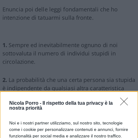
Enuncia poi delle leggi fondamentali che ho
intenzione di tatuarmi sulla fronte.
1.
Sempre ed inevitabilmente ognuno di noi
sottovaluta il numero di individui stupidi in
circolazione.
2.
La probabilità che una certa persona sia stupida
è indipendente da qualsiasi altra caratteristica
della stessa persona.
Nicola Porro -
Il rispetto della tua privacy è la
nostra priorità
3.
Una persona stupida è una persona che causa
Noi e i nostri partner utilizziamo, sul nostro sito, tecnologie
come i cookie per personalizzare contenuti e annunci, fornire
un danno ad un’altra persona o gruppo di persone
funzionalità per social media e analizzare il nostro traffico.