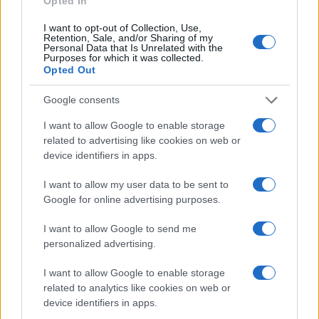
Opted In
contrasta palesemente con le tendenze culturali
prevalenti oggi nei paesi occidentali che
I want to opt-out of Collection, Use,
Retention, Sale, and/or Sharing of my
favoriscono una visione egualitaria dell’Umanità;
Personal Data that Is Unrelated with the
Purposes for which it was collected.
genetica e sociologia soprattutto si sforzano di
Opted Out
provare, con una mole impressionante di dati
Google consents
scientifici e formulazioni, che tutti gli uomini sono
per natura uguali e che, se alcuni sono più uguali
I want to allow Google to enable storage
degli altri, ciò è attribuibile all’educazione e
related to advertising like cookies on web or
device identifiers in apps.
all’ambiente sociale e non a Madre Natura.
I want to allow my user data to be sent to
Google for online advertising purposes.
“Si tratta di un’opinione diffusa che
I want to allow Google to send me
personalmente non condivido” sostiene Cipolla
personalized advertising.
con forza. “È mia ferma convinzione che gli uomini
I want to allow Google to enable storage
non sono tutti uguali, che alcuni sono stupidi e
related to analytics like cookies on web or
altri non lo sono, e che la differenza è determinata
device identifiers in apps.