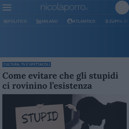
MILANO
ATLANTICO
ZUPPA DI PORRO
E
CULTURA, TV E SPETTACOLI
Come evitare che gli stupidi
ci rovinino l’esistenza