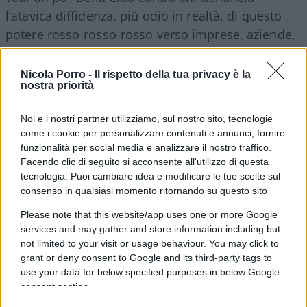
l’atavica diffidenza, più odio in realtà, di questo
potere rosso-rosso-rosso verso imprese, aziende,
autonomi, partite Iva, artigiani, commercianti e
più in generale contro l’individuo capace di creare
Nicola Porro -
Il rispetto della tua privacy è la
nostra priorità
qualcosa nella vita. Bella Ciao contro il
capitalismo, causa e origine – chissà perché,
Noi e i nostri partner utilizziamo, sul nostro sito, tecnologie
chissà come – di questo e di tutti i mali. Bella Ciao
come i cookie per personalizzare contenuti e annunci, fornire
contro
Donald Trump
,
Boris Johnson
, e tutti
funzionalità per social media e analizzare il nostro traffico.
quelli che non si piegano al pensiero unico di
Facendo clic di seguito si acconsente all'utilizzo di questa
tecnologia. Puoi cambiare idea e modificare le tue scelte sul
questa curiosa globalizzazione in salsa noglobal.
consenso in qualsiasi momento ritornando su questo sito
Bella Ciao per chi non crede e non cede al delirio
Please note that this website/app uses one or more Google
gretino dei cambiamenti climatici (causati dal
services and may gather and store information including but
capitalismo). Bella Ciao per chi si accorge
not limited to your visit or usage behaviour. You may click to
dell’
Oms
marxista-leninista e non gli sta bene.
grant or deny consent to Google and its third-party tags to
Bella Ciao per chi non capisce che senso abbia
use your data for below specified purposes in below Google
consent section.
regolarizzare 600mila compagni clandestini, anzi