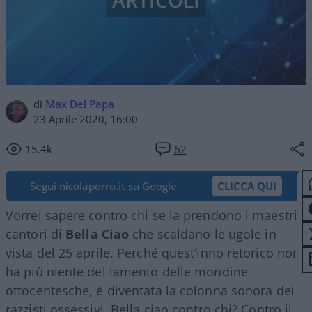
ARTICOLI
di
Max Del Papa
23 Aprile 2020, 16:00
15.4k
62
Segui nicolaporro.it su Google
CLICCA QUI
Vorrei sapere contro chi se la prendono i maestri
cantori di
Bella Ciao
che scaldano le ugole in
vista del 25 aprile. Perché quest’inno retorico non
ha più niente del lamento delle mondine
ottocentesche, è diventata la colonna sonora dei
razzisti ossessivi. Bella ciao contro chi? Contro il