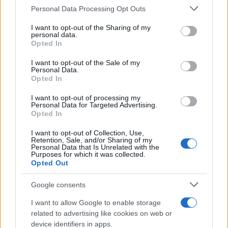
lo capisce benissimo.
Personal Data Processing Opt Outs
I want to opt-out of the Sharing of my
Bella Ciao per chi non regge più le frasi fatte,
personal data.
Opted In
piene di fumo, gli slogan bergogliani, i “dobbiamo
cambiare”, “la natura si vendica” (sic), “ce lo
I want to opt-out of the Sale of my
Personal Data.
meritiamo”, “è colpa nostra” e tutto il resto di un
Opted In
grigio armamentario che si vergogna di
I want to opt-out of processing my
ammettere che spera nella pandemia per
Personal Data for Targeted Advertising.
Opted In
recuperare una patologica società basata sulla
dittatura del proletariato provvisto di smartphone
I want to opt-out of Collection, Use,
Retention, Sale, and/or Sharing of my
e di app dai nomi seducenti: “Immuni”,
Personal Data that Is Unrelated with the
Purposes for which it was collected.
“Panopticon”, “Big Brother”, “Brand New World”.
Opted Out
Nessuno imprenditore, tutti “person of interest”.
Google consents
I want to allow Google to enable storage
related to advertising like cookies on web or
Bella Ciao per le rese dei conti, le gogne circolari, i
device identifiers in apps.