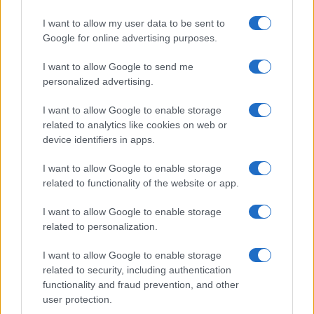
giornalisti da zittire e diffamare, i cittadini da
inseguire, da multare, da umiliare con la scusa
I want to allow my user data to be sent to
della sicurezza. Bella Ciao contro chi non capisce
Google for online advertising purposes.
come mai l’Ordine dei giornalisti, Bella Ciao Ciao
I want to allow Google to send me
Ciao, si preoccupi di zittire non solo Feltri ma pure
personalized advertising.
chi lo invita e invece non ci senta coi capiredattori
I want to allow Google to enable storage
che vogliono internare la figlia di
Salvini
, i
related to analytics like cookies on web or
televignettari delle bare scaricate nel burrone da
device identifiers in apps.
Fontana, gli zdanoviani che incitano all’odio
I want to allow Google to enable storage
contro la Lombardia, che si augurano la morte di
related to functionality of the website or app.
capi di stato e di governo avversi, che paragonano
l’opposizione al coronavirus, che vogliono “Gallera
I want to allow Google to enable storage
related to personalization.
in galera” e “Bertoleso che occupa un letto”, si
vola alto, e via dicendo. Bella Ciao per questo
I want to allow Google to enable storage
sgangherato ma meticoloso esperimento sociale
related to security, including authentication
di stampo davvero comunista che ci avvolge da
functionality and fraud prevention, and other
user protection.
due mesi.