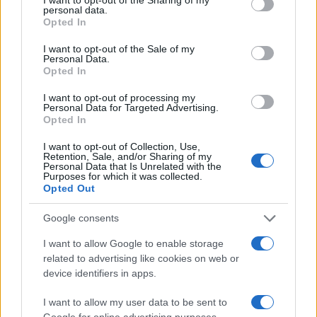
personal data.
Il falso storico di Barbero
Opted In
sull’egemonia comunista
I want to opt-out of the Sale of my
Personal Data.
Opted In
di Carlo Cambi
11.9k
1 Maggio 2025, 20:01
I want to opt-out of processing my
Personal Data for Targeted Advertising.
Opted In
I want to opt-out of Collection, Use,
Retention, Sale, and/or Sharing of my
Personal Data that Is Unrelated with the
Purposes for which it was collected.
Opted Out
Google consents
I want to allow Google to enable storage
related to advertising like cookies on web or
device identifiers in apps.
I want to allow my user data to be sent to
Google for online advertising purposes.