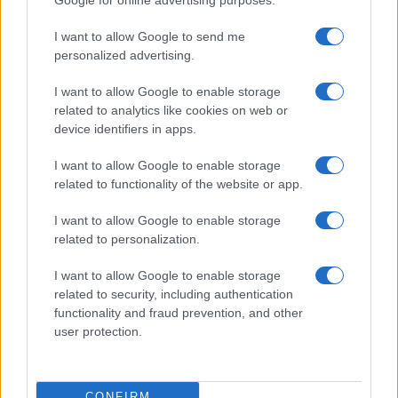
Parmigiano partigiano: la patetica
epica del ‘formaggio salvato dai
I want to allow Google to send me
nazisti’
personalized advertising.
I want to allow Google to enable storage
di
Max Del Papa
9.2k
related to analytics like cookies on web or
26 Aprile 2025, 17:30
device identifiers in apps.
I want to allow Google to enable storage
related to functionality of the website or app.
I want to allow Google to enable storage
related to personalization.
I want to allow Google to enable storage
related to security, including authentication
functionality and fraud prevention, and other
user protection.
CONFIRM