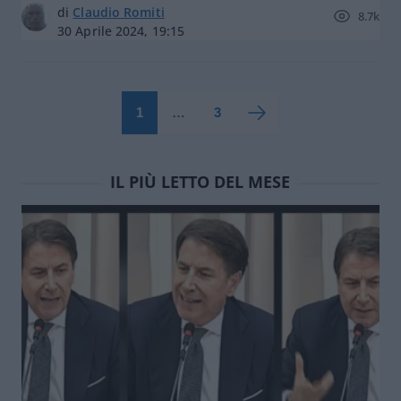
di
Claudio Romiti
8.7k
30 Aprile 2024, 19:15
1
…
3
IL PIÙ LETTO DEL MESE