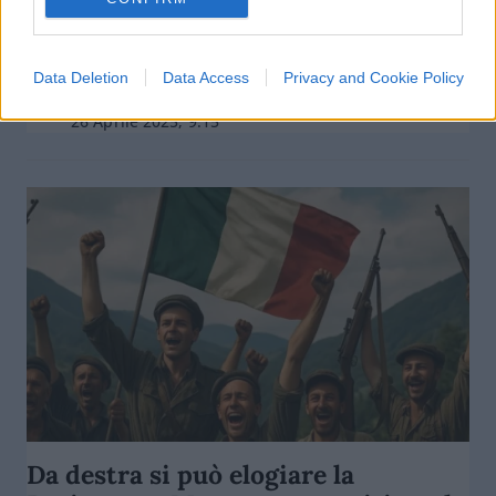
Il sangue dei vinti ignorato dal 25
aprile
Data Deletion
Data Access
Privacy and Cookie Policy
di
Claudio Romiti
8.5k
26 Aprile 2025, 9:15
Da destra si può elogiare la