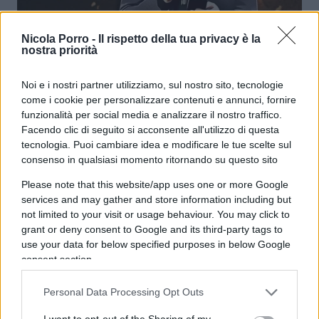
Fascismo e antifascismo, ormai la
Nicola Porro -
Il rispetto della tua privacy è la
nostra priorità
storia sostituita dalla narrazione
Noi e i nostri partner utilizziamo, sul nostro sito, tecnologie
di
Daniele Biello
come i cookie per personalizzare contenuti e annunci, fornire
4.7k
4 Maggio 2025, 5:57
funzionalità per social media e analizzare il nostro traffico.
Facendo clic di seguito si acconsente all'utilizzo di questa
tecnologia. Puoi cambiare idea e modificare le tue scelte sul
consenso in qualsiasi momento ritornando su questo sito
Please note that this website/app uses one or more Google
services and may gather and store information including but
not limited to your visit or usage behaviour. You may click to
grant or deny consent to Google and its third-party tags to
use your data for below specified purposes in below Google
consent section.
Personal Data Processing Opt Outs
I want to opt-out of the Sharing of my