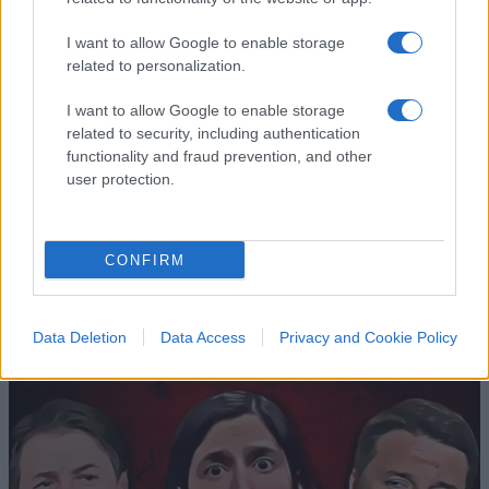
I want to allow Google to enable storage
related to personalization.
I want to allow Google to enable storage
In Colombia è tornato il terrore
related to security, including authentication
comunista
functionality and fraud prevention, and other
user protection.
di
Luigi Trisolino
4.5k
22 Giugno 2025, 5:50
CONFIRM
Data Deletion
Data Access
Privacy and Cookie Policy