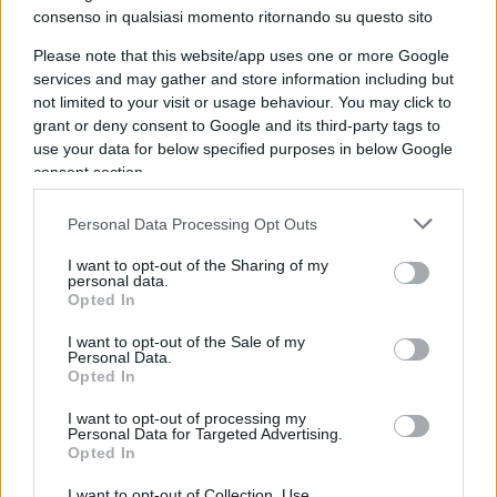
consenso in qualsiasi momento ritornando su questo sito
Please note that this website/app uses one or more Google
services and may gather and store information including but
not limited to your visit or usage behaviour. You may click to
grant or deny consent to Google and its third-party tags to
Mai abbassare la guardia sulla
use your data for below specified purposes in below Google
consent section.
minaccia woke, cancel culture e
cattocomunista
Personal Data Processing Opt Outs
I want to opt-out of the Sharing of my
di
Luigi Trisolino
4.7k
personal data.
7 Settembre 2025, 5:51
Opted In
I want to opt-out of the Sale of my
Personal Data.
Opted In
I want to opt-out of processing my
Personal Data for Targeted Advertising.
Opted In
I want to opt-out of Collection, Use,