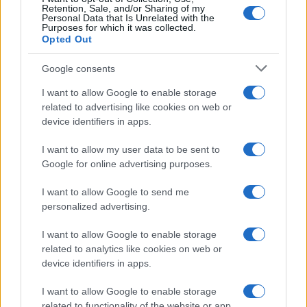
Retention, Sale, and/or Sharing of my
Personal Data that Is Unrelated with the
Purposes for which it was collected.
Opted Out
Google consents
Aldo Moro, oltre il mito: perché non fu
I want to allow Google to enable storage
related to advertising like cookies on web or
uno statista
device identifiers in apps.
I want to allow my user data to be sent to
di
Luigi Trisolino
6.3k
Google for online advertising purposes.
10 Agosto 2025, 5:51
I want to allow Google to send me
personalized advertising.
I want to allow Google to enable storage
related to analytics like cookies on web or
device identifiers in apps.
I want to allow Google to enable storage
related to functionality of the website or app.