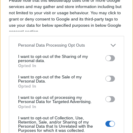
Please note that this website/app uses one or more Google
La cultura del “vaffa”
services and may gather and store information including but
not limited to your visit or usage behaviour. You may click to
grant or deny consent to Google and its third-party tags to
La nostra organizzazione sociale si regge su un
use your data for below specified purposes in below Google
assunto semplice: garantire la libertà di ciascuno,
consent section.
mitigando la forza dei singoli ed evitandone
l’impunità. Tutti noi cerchiamo in tutti i modi di
Personal Data Processing Opt Outs
rispettare questi semplici principi, e tutti noi
I want to opt-out of the Sharing of my
abbiamo il dovere di insegnarlo ai nostri figli. Tutti
personal data.
Opted In
salvo i coniugi Grillo che evidentemente fanno
dell’impunità, dell’uso della forza, della costrizione
I want to opt-out of the Sale of my
Personal Data.
e dell’inganno, strumenti che giustificano ogni
Opted In
comportamento anche i peggiori. La cultura del
I want to opt-out of processing my
Vaffa,
i giornalisti mangiati e vomitati
,
le regole
Personal Data for Targeted Advertising.
Opted In
che valgono solo per gli altri
, nella dimensione
pubblica; “li avrei portati io in galera a calci in
I want to opt-out of Collection, Use,
Retention, Sale, and/or Sharing of my
culo” e la “ragazza che si vede è consenziente”, in
Personal Data that Is Unrelated with the
Purposes for which it was collected.