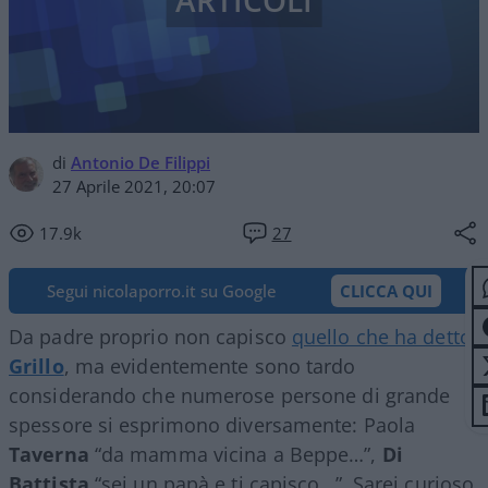
ARTICOLI
di
Antonio De Filippi
27 Aprile 2021, 20:07
17.9k
27
Segui nicolaporro.it su Google
CLICCA QUI
Da padre proprio non capisco
quello che ha detto
Grillo
, ma evidentemente sono tardo
considerando che numerose persone di grande
spessore si esprimono diversamente: Paola
Taverna
“da mamma vicina a Beppe…”,
Di
Battista
“sei un papà e ti capisco…”. Sarei curioso