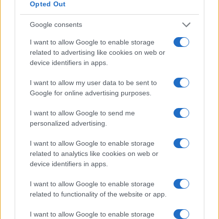
quella privata.
Opted Out
Google consents
#ALESSANDRO DI BATTISTA
#BEPPE GRILLO
#CIRO GRILLO
#GRILLINI
#PAOLA TAVERNA
I want to allow Google to enable storage
#STUPRO
#VIOLENZA
related to advertising like cookies on web or
device identifiers in apps.
Pagina
PAGINA
Precedente
I want to allow my user data to be sent to
SUCCESSIVA
Google for online advertising purposes.
I want to allow Google to send me
27
personalized advertising.
Leggi i commenti
I want to allow Google to enable storage
related to analytics like cookies on web or
device identifiers in apps.
SEDUTE SATIRICHE
Vignetta del 07/08/2026
I want to allow Google to enable storage
related to functionality of the website or app.
I want to allow Google to enable storage