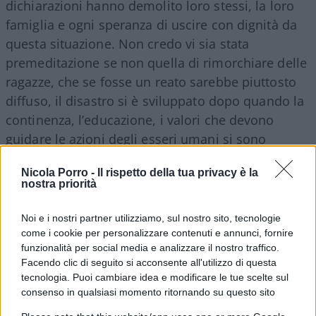
dichiarazioni hanno demolito loro stessi, la loro
famiglia e ogni speranza di uscire con dignità da
questa situazione. Non credo vi sia stata
premeditazione se non quella di rimorchiare delle
ragazze, che se fosse un reato sarebbe piuttosto
diffuso, il disastro si è sviluppato dopo quando la
continenza, l’educazione, i valori che devono
guidare le azioni degli esseri umani si sono
dissolti in un sabba alcolico da giovane branco.
Nicola Porro -
Il rispetto della tua privacy è la
Ed è qui che entrano in gioco i genitori con la
nostra priorità
capacità di educare i figli,
con la capacità di
controllarne le azioni, con la vigilanza che è
Noi e i nostri partner utilizziamo, sul nostro sito, tecnologie
dovuta nei confronti di giovani di 19/20 anni (in
come i cookie per personalizzare contenuti e annunci, fornire
funzionalità per social media e analizzare il nostro traffico.
particolare se si dorme nell’appartamento a
Facendo clic di seguito si acconsente all'utilizzo di questa
fianco). Ma evidentemente tutto questo è venuto
tecnologia. Puoi cambiare idea e modificare le tue scelte sul
meno o forse, semplicemente, non esisteva.
consenso in qualsiasi momento ritornando su questo sito