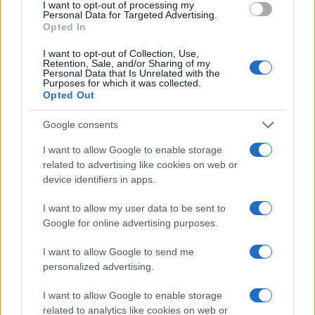
I want to opt-out of processing my
Personal Data for Targeted Advertising.
persino dai suoi principali avversari. La sentenza
Opted In
odierna non fa che lasciare dubbi: in base al
I want to opt-out of Collection, Use,
dispositivo, la Le Pen non potrà più partecipare a
Retention, Sale, and/or Sharing of my
Personal Data that Is Unrelated with the
nessuna elezione sin da subito, anche in caso di
Purposes for which it was collected.
appello positivo in secondo grado. Sì, perché
Opted Out
resterà ineleggibile anche se non condannata
Google consents
definitivamente: un giudice, a fine 2026, poco
prima delle Presidenziali, potrebbe assolverla. Ma
I want to allow Google to enable storage
related to advertising like cookies on web or
correre per l’Eliseo con questa spada di Damocle
device identifiers in apps.
sulla testa sarebbe praticamente impossibile. Non
vi sembra assurdo?
I want to allow my user data to be sent to
Google for online advertising purposes.
L’avvocato della politica ha annunciato
appello
,
I want to allow Google to send me
personalized advertising.
che però non avrà effetti sull’esecuzione
immediata dell’ineleggibilità. In base a quanto
I want to allow Google to enable storage
riportato dal quotidiano
Le Figaro
, stando ai
related to analytics like cookies on web or