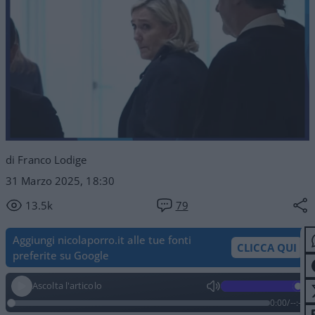
di Franco Lodige
31 Marzo 2025, 18:30
13.5k
79
Aggiungi nicolaporro.it alle tue fonti
CLICCA QUI
preferite su Google
Ascolta l'articolo
0:00
/
--:--