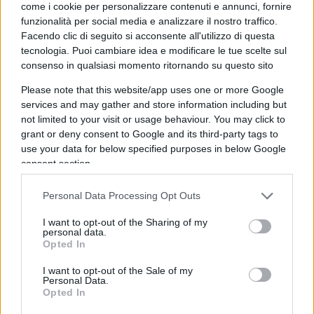
come i cookie per personalizzare contenuti e annunci, fornire
un risarcimento per i danni finanziari e
funzionalità per social media e analizzare il nostro traffico.
reputazionali subiti. Un portavoce del Parlamento
Facendo clic di seguito si acconsente all'utilizzo di questa
ha confermato a Euronews che sia i cittadini
tecnologia. Puoi cambiare idea e modificare le tue scelte sul
dell’Unione Europea che i contribuenti francesi
consenso in qualsiasi momento ritornando su questo sito
sono stati danneggiati da questo caso. Una
Please note that this website/app uses one or more Google
precedente stima dei danni, risalente al 2018,
services and may gather and store information including but
not limited to your visit or usage behaviour. You may click to
indicava un ammontare di quasi 7 milioni di euro,
grant or deny consent to Google and its third-party tags to
cifra che è stata successivamente aggiornata.
use your data for below specified purposes in below Google
consent section.
Cosa non torna
Personal Data Processing Opt Outs
I want to opt-out of the Sharing of my
personal data.
La portata della condanna nei confronti della Le
Opted In
Pen è enorme. Quando venne richiesta dalla
I want to opt-out of the Sale of my
procura, l
‘applicazione immediata
Personal Data.
Opted In
dell’ineleggibilità
nei confronti della tre volte
candidata sconfitta all’Eliseo è stata biasimata