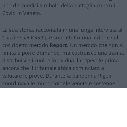
uno dei medici simbolo della battaglia contro il
Covid in Veneto.
La sua storia, raccontata in una lunga intervista al
Corriere del Veneto
, è soprattutto una lezione sul
cosiddetto metodo
Report
. Un metodo che non si
limita a porre domande, ma costruisce una trama,
distribuisce i ruoli e individua il colpevole prima
ancora che il tribunale abbia cominciato a
valutare le prove. Durante la pandemia Rigoli
coordinava le microbiologie venete e sostenne
l’utilizzo dei tamponi antigenici rapidi accanto ai
molecolari. I laboratori erano saturi, i reagenti
scarseggiavano e i tempi di refertazione si
allungavano. I rapidi, riconosce il medico, non
garantivano la stessa sensibilità dei molecolari,