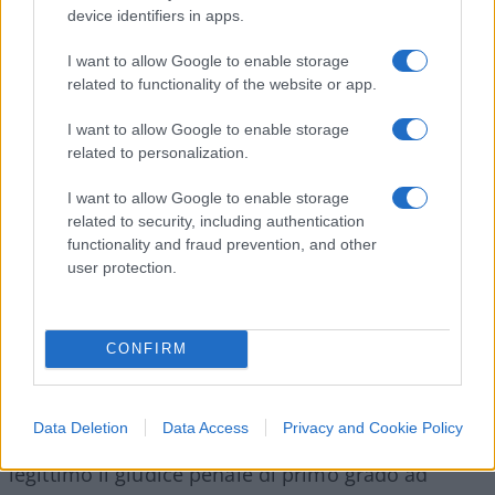
termini abituali, il processo di secondo grado
device identifiers in apps.
potrebbe tenersi almeno tra un anno e saranno
I want to allow Google to enable storage
necessari ulteriori tre mesi di attesa per la
related to functionality of the website or app.
pronuncia del nuovo verdetto, ossia poco prima
I want to allow Google to enable storage
del voto presidenziale del 2027. La Le Pen
related to personalization.
potrebbe dunque sfuggire all’ineleggibilità, ma
sarebbe una corsa contro il tempo e le condizioni
I want to allow Google to enable storage
related to security, including authentication
di una candidatura in queste condizioni sembrano
functionality and fraud prevention, and other
complicate. In caso di condanna in appello, alla Le
user protection.
Pen resterebbe poi il ricorso in Cassazione.
CONFIRM
“Come possiamo immaginare che una decisione
non definitiva possa ostacolare una candidatura?
Data Deletion
Data Access
Privacy and Cookie Policy
– scrive su
Le Figaro
Jean-Pierre Camby
– È
legittimo il giudice penale di primo grado ad