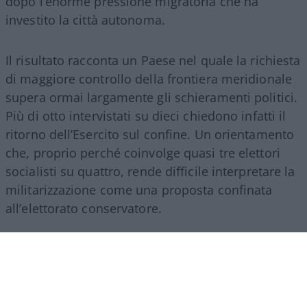
dopo l’enorme pressione migratoria che ha
investito la città autonoma.
Il risultato racconta un Paese nel quale la richiesta
di maggiore controllo della frontiera meridionale
supera ormai largamente gli schieramenti politici.
Più di otto intervistati su dieci chiedono infatti il
ritorno dell’Esercito sul confine. Un orientamento
che, proprio perché coinvolge quasi tre elettori
socialisti su quattro, rende difficile interpretare la
militarizzazione come una proposta confinata
all’elettorato conservatore.