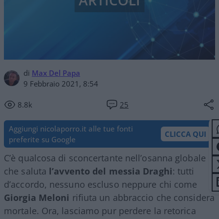
ARTICOLI
di
Max Del Papa
9 Febbraio 2021, 8:54
8.8k
25
Aggiungi nicolaporro.it alle tue fonti
CLICCA QUI
preferite su Google
C’è qualcosa di sconcertante nell’osanna globale
che saluta
l’avvento del messia Draghi
: tutti
d’accordo, nessuno escluso neppure chi come
Giorgia Meloni
rifiuta un abbraccio che considera
mortale. Ora, lasciamo pur perdere la retorica