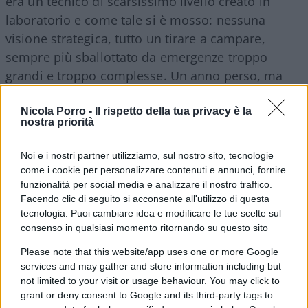
era un tecnico di scarsissimo livello creato in
laboratorio e come tale si è mosso: nessuna
visione strategica, tutto un tirare a campare,
sempre più sballottato da emergenze troppo
grandi e troppo complesse. Un anno perso, ma
adesso c’è Draghi e tutti: ci pensa lui, risolve
tutto lui
, finalmente uno buono. Davvero? Draghi
Nicola Porro -
Il rispetto della tua privacy è la
nostra priorità
ha i numeri del grand commis, del superboiardo
ma la politica è altro, è respiro lungo, è
Noi e i nostri partner utilizziamo, sul nostro sito, tecnologie
progettazione ampia, a volte visionaria. E se la
come i cookie per personalizzare contenuti e annunci, fornire
politica si dimostra tragicamente inadatta ai
funzionalità per social media e analizzare il nostro traffico.
Facendo clic di seguito si acconsente all'utilizzo di questa
tempi, non è con un esorcismo che la situazione
tecnologia. Puoi cambiare idea e modificare le tue scelte sul
va a posto. Da lui si aspettano tutto, dai miracoli
consenso in qualsiasi momento ritornando su questo sito
in su, ma che potrà fare Draghi che è uno del
Please note that this website/app uses one or more Google
gotha finanziario ed europeista? Con tutta la
services and may gather and store information including but
buona volontà, con tutta la stima per l’uomo e il
not limited to your visit or usage behaviour. You may click to
grant or deny consent to Google and its third-party tags to
suo intelletto, che altro ci si può aspettare se non