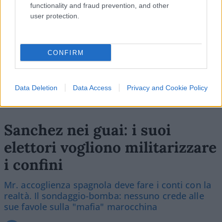
Vignetta del 07/08/2026
functionality and fraud prevention, and other
user protection.
CONFIRM
Vai all'archivio delle vignette
Data Deletion
Data Access
Privacy and Cookie Policy
Sanchez nei guai: i suoi
elettori vogliono militarizzare
i confini
Mr. accoglienza spagnola deve fare i conti con la
realtà. Il sondaggio-bomba: nessuno crede alle
sue favole sulla "mafia" marocchina