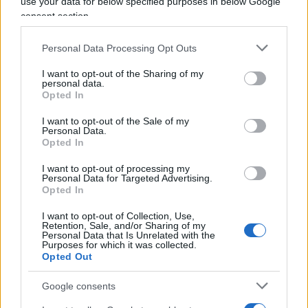
use your data for below specified purposes in below Google
una visione tecnica dei problemi e soluzioni
consent section.
tecnicistiche per affrontarli? È stato osservato da
più parti che l’ex capo della Banca Europea è il
Personal Data Processing Opt Outs
sintomo non la causa, il capolinea di un vicolo
I want to opt-out of the Sharing of my
cieco della politica e fino a qui non si scopre
personal data.
Opted In
niente, lo dicevano già per Monti, che poi fece
macelli, lo dicono ogni volta che si prende un
I want to opt-out of the Sale of my
Personal Data.
burocrate come sostituto della politica. Ma la
Opted In
politica non è surrogabile e non coincide solo con
I want to opt-out of processing my
la gestione del potere, con la perpetuazione del
Personal Data for Targeted Advertising.
Opted In
potere.
I want to opt-out of Collection, Use,
Retention, Sale, and/or Sharing of my
A ciascuno il suo! Potrà Draghi risolvere, solo per
Personal Data that Is Unrelated with the
Purposes for which it was collected.
cominciare, la implosione della magistratura, la
Opted Out
metastasi della burocrazia, la pandemia fiscale
Google consents
che origina evasione, i settecentocinquanta