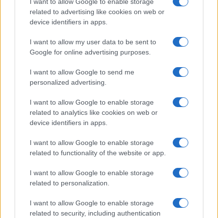
cantieri fermi, la paralisi della scuola, lo sbando
I want to allow Google to enable storage
related to advertising like cookies on web or
della sanità, per di più in tempi di emergenza? E
device identifiers in apps.
tutto in pochi mesi? I miracoli non li fa nessuno,
se un sistema è cortocircuitato puoi metterci le
I want to allow my user data to be sent to
pezze che vuoi ma non lo risani.
Google for online advertising purposes.
I want to allow Google to send me
#GOVERNO DRAGHI
#MARIO DRAGHI
#POLITICA
personalized advertising.
#SERGIO MATTARELLA
I want to allow Google to enable storage
related to analytics like cookies on web or
Pagina
PAGINA
Precedente
device identifiers in apps.
SUCCESSIVA
I want to allow Google to enable storage
related to functionality of the website or app.
25
I want to allow Google to enable storage
Leggi i commenti
related to personalization.
I want to allow Google to enable storage
SEDUTE SATIRICHE
related to security, including authentication