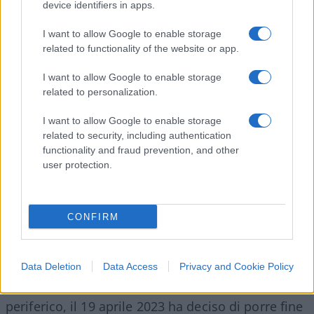
device identifiers in apps.
Aggiornamento:
I want to allow Google to enable storage
related to functionality of the website or app.
Pochi minuti fa, le agenzie di stampa hanno
diffuso
le prime dichiarazioni di Alfredo
I want to allow Google to enable storage
related to personalization.
Cospito
, dopo l’interruzione del sciopero della
fame, che ormai durava da sei mesi. “Grazie a tutti
I want to allow Google to enable storage
coloro che hanno seguito la mia tenace e inusuale
related to security, including authentication
functionality and fraud prevention, and other
forma di protesta”, ha dichiarato l’anarchico.
user protection.
Prime parole anche per il suo avvocato, Flavio
Rossi Albertini: “Alfredo Cospito, trascorsi 180
giorni di digiuno e dopo aver esposto a rischio la
CONFIRM
propria vita, essere dimagrito 50 chilogrammi e
aver ormai irrimediabilmente compromesso la
propria funziona deambulatoria dovuta allo
Data Deletion
Data Access
Privacy and Cookie Policy
scadimento irreversibile del sistema nervoso
periferico, il 19 aprile 2023 ha deciso di porre fine