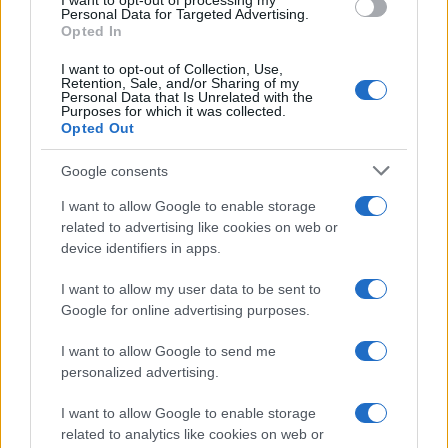
dei detenuti al regime del carcere duro. Scriveva
I want to opt-out of processing my
Personal Data for Targeted Advertising.
lo scorso marzo in una lettera: “
La mia morte
Opted In
porrà un intoppo a questo regime.
Spero che i
I want to opt-out of Collection, Use,
750 che subiscono da decenni il 41-bis possano
Retention, Sale, and/or Sharing of my
Personal Data that Is Unrelated with the
vivere una vita degna di essere vissuta, qualunque
Purposes for which it was collected.
Opted Out
cosa abbiano fatto”.
Google consents
Oggi, con la compilazione di un modulo
I want to allow Google to enable storage
prestampato, l’anarchico-terrorista ha messo nel
related to advertising like cookies on web or
cassetto lo spirito guerrigliero alla Bobby Sands,
device identifiers in apps.
dichiarando di voler riprendere subito ad
I want to allow my user data to be sent to
alimentarsi. Al diavolo “l’eroica battaglia” contro il
Google for online advertising purposes.
carcere duro, contro il 41-bis, per i 750 che
I want to allow Google to send me
subiscono l’inflizione di questo regime. Ora, è
personalized advertising.
tutta un’altra storia.
I want to allow Google to enable storage
related to analytics like cookies on web or