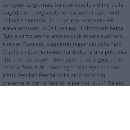
europeo. La giornata ha ricordato le vittime della
tragedia e ha registrato le reazioni di esponenti
politici e sindacali. In un primo momento FdI
aveva accusato la Cgil, ma poi il sindacato belga
Fgtb a cambiare ha ammesso di essere stati loro.
Vincent Pestieau, segretario regionale della Fgtb
Charleroi–Sud Hainautm ha detto: “È una polemica
che a noi fa un po’ ridere perché, se si guardano
bene le foto, tutti i compagni della Fgtb si sono
girati. Perché? Perché noi siamo contro la
presenza di partiti fascisti e per noi, qui in Belgio,
Fratelli d’Italia è un partito di estrema destra”.
La strage dell’8 agosto 1956
La tragedia di Marcinelle avvenne l’8 agosto 1956.
Un incendio scoppiato durante le operazioni di