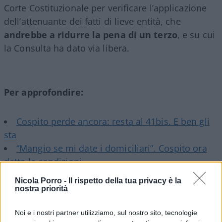
Corte Costituzionale per verificare l’applicazione
dell’attenuante dei fatti di lieve entità, che
andrebbe a ridurre la pena di un terzo
, e su cui
la Consulta ha dato via libera.
Per approfondire:
Cospito perde ancora: resta al 41bis. E ben gli
sta
“Mangio se mi date i domiciliari”. Cospito ora
detta le condizioni
L’Onu si immischia su Cospito (ma sbaglia)
Nicola Porro -
Il rispetto della tua privacy è la
nostra priorità
Sciopero della fame
Noi e i nostri partner utilizziamo, sul nostro sito, tecnologie