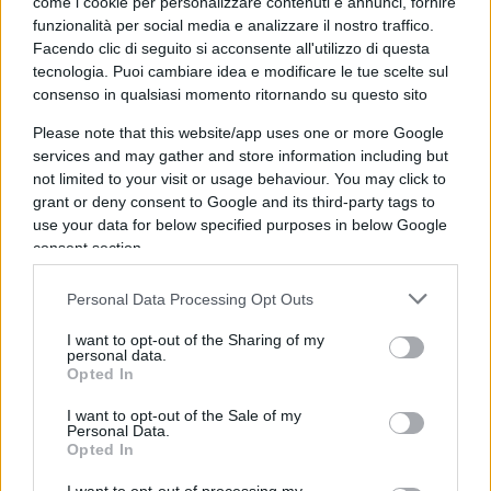
come i cookie per personalizzare contenuti e annunci, fornire
Pochi minuti fa, Alfredo Cospito ha interrotto lo
funzionalità per social media e analizzare il nostro traffico.
sciopero della fame, come annunciato dal
Facendo clic di seguito si acconsente all'utilizzo di questa
Tribunale di Sorveglianza di Milano, senza però
tecnologia. Puoi cambiare idea e modificare le tue scelte sul
consenso in qualsiasi momento ritornando su questo sito
dare nessuna motivazione a riguardo. Il dato
curioso, però, è che la “linea dura” dell’anarchico
Please note that this website/app uses one or more Google
sia terminata proprio all’indomani del verdetto
services and may gather and store information including but
not limited to your visit or usage behaviour. You may click to
della Consulta. Un dato curioso, appunto, per un
grant or deny consent to Google and its third-party tags to
terrorista che si era detto
“pronto a morire
per
use your data for below specified purposes in below Google
far conoscere al mondo cos’è il 41-bis”.
consent section.
Personal Data Processing Opt Outs
I want to opt-out of the Sharing of my
Insomma, è bastata una decisione della Corte
personal data.
Costituzionale sulla riduzione della pena per
Opted In
cambiare le idee del terrorista
. In fondo, ora lo
I want to opt-out of the Sale of my
scenario è nuovo ed è solo un vecchio
remake
il
Personal Data.
Opted In
Cospito che si faceva portavoce delle sofferenze