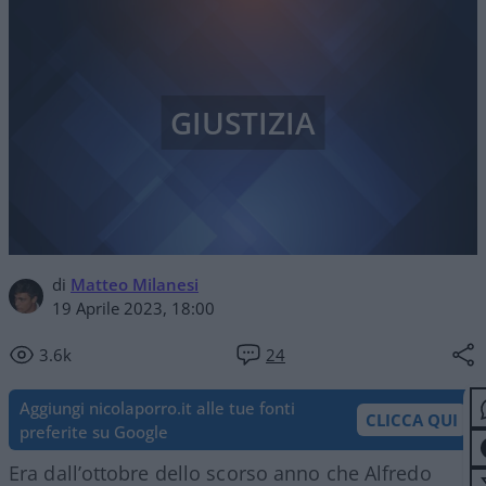
GIUSTIZIA
di
Matteo Milanesi
19 Aprile 2023, 18:00
3.6k
24
Aggiungi nicolaporro.it alle tue fonti
CLICCA QUI
preferite su Google
Era dall’ottobre dello scorso anno che Alfredo