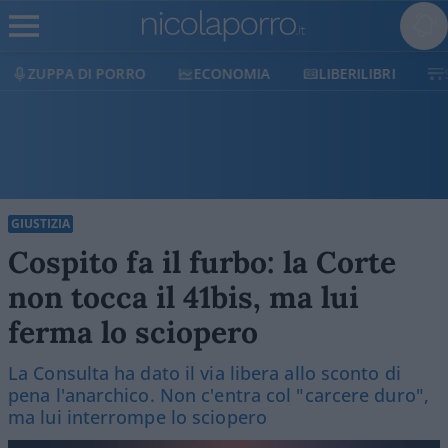
ECONOMIA
LIBERILIBRI
SHOP
SOSTIENICI
GIUSTIZIA
Cospito fa il furbo: la Corte
non tocca il 41bis, ma lui
ferma lo sciopero
La Consulta ha dato il via libera allo sconto di
pena l'anarchico. Non c'entra col "carcere duro",
ma lui interrompe lo sciopero