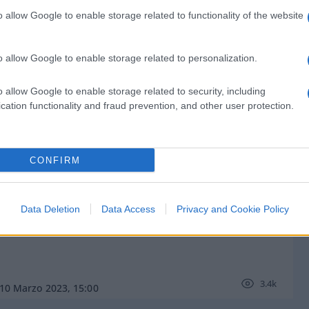
o allow Google to enable storage related to functionality of the website
o allow Google to enable storage related to personalization.
di
Redazione
4.2k
o allow Google to enable storage related to security, including
24 Marzo 2023, 15:08
cation functionality and fraud prevention, and other user protection.
Cospito, “soluzione” da Medioevo:
CONFIRM
cibo forzato e 41 bis
Data Deletion
Data Access
Privacy and Cookie Policy
3.4k
10 Marzo 2023, 15:00