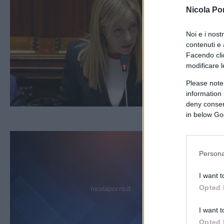
Nicola Po
Noi e i nost
contenuti e 
Facendo clic
modificare l
Please note
information 
deny consent
in below Go
Persona
I want t
Opted 
nicolaporro.it
I want t
Opted 