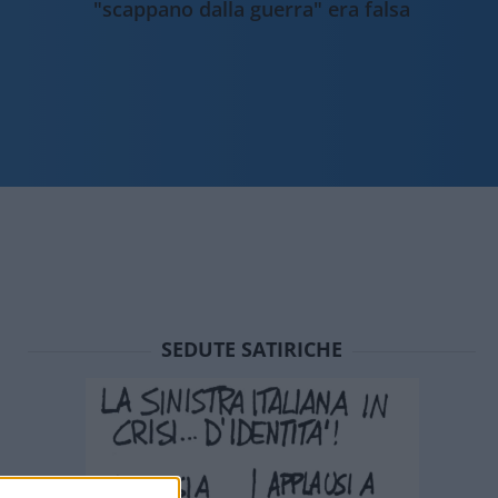
"scappano dalla guerra" era falsa
SEDUTE SATIRICHE