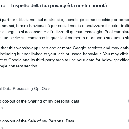
governo: “I magistrati fanno
rro -
Il rispetto della tua privacy è la nostra priorità
opposizione”
ri partner utilizziamo, sul nostro sito, tecnologie come i cookie per pers
annunci, fornire funzionalità per social media e analizzare il nostro traff
 di seguito si acconsente all'utilizzo di questa tecnologia. Puoi cambiar
e tue scelte sul consenso in qualsiasi momento ritornando su questo si
 that this website/app uses one or more Google services and may gath
di
Redazione
8.9k
including but not limited to your visit or usage behaviour. You may click 
6 Luglio 2023, 19:48
 to Google and its third-party tags to use your data for below specifi
ogle consent section.
Cospito fa il furbo: la Corte non
tocca il 41bis, ma lui ferma lo
l Data Processing Opt Outs
sciopero
o opt-out of the Sharing of my personal data.
In
o opt-out of the Sale of my Personal Data.
In