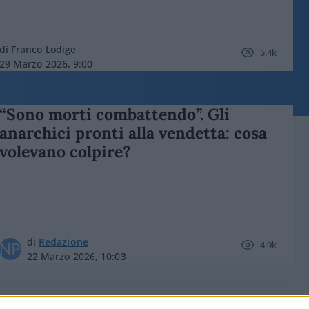
di Franco Lodige
5.4k
29 Marzo 2026, 9:00
“Sono morti combattendo”. Gli
anarchici pronti alla vendetta: cosa
volevano colpire?
di
Redazione
4.9k
22 Marzo 2026, 10:03
Delmastro e Santanché, ira del