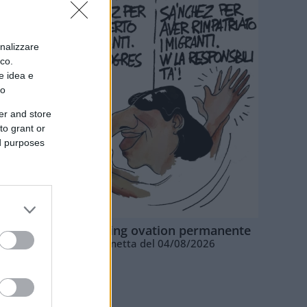
onalizzare
ico.
e idea e
to
er and store
to grant or
ed purposes
La standing ovation permanente
Vignetta del 04/08/2026