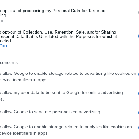
di
Matteo Milanesi
3.6k
19 Aprile 2023, 18:00
to opt-out of processing my Personal Data for Targeted
ing.
In
Cospito perde ancora: resta al 41bis.
o opt-out of Collection, Use, Retention, Sale, and/or Sharing
ersonal Data that Is Unrelated with the Purposes for which it
E ben gli sta
lected.
Out
consents
o allow Google to enable storage related to advertising like cookies on
evice identifiers in apps.
di
Carlo Toto
4k
o allow my user data to be sent to Google for online advertising
27 Marzo 2023, 16:46
s.
to allow Google to send me personalized advertising.
“Mangio se mi date i domiciliari”.
Cospito ora detta le condizioni
o allow Google to enable storage related to analytics like cookies on
evice identifiers in apps.