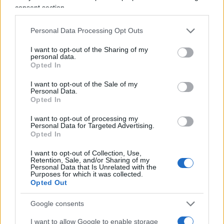
così che nessuna delle figure dello stato possa
consent section.
assumere un ruolo centrale rispetto alle altre. In
questo modo si può evitare il rischio di
Personal Data Processing Opt Outs
concentrazione dei poteri, ma si mina di fatto la
I want to opt-out of the Sharing of my
governabilità del paese. Non a caso i successivi
personal data.
Opted In
costituenti tedeschi videro nella caotica ed
ingovernabile Germania orientata dalla
I want to opt-out of the Sale of my
Personal Data.
costituzione di Weimar il terreno fertile su cui poi
Opted In
sarebbe prosperato il nazismo.
Dal caos nasce
I want to opt-out of processing my
l’angoscia e l’angoscia alimenta i populismi
,
Personal Data for Targeted Advertising.
anche i più oscuri. La costituzione tedesca post-
Opted In
riunificazione assegna infatti più poteri al capo del
I want to opt-out of Collection, Use,
Retention, Sale, and/or Sharing of my
governo al fine di garantire la governabilità del
Personal Data that Is Unrelated with the
Purposes for which it was collected.
paese, evitando il caos. Il presidente della
Opted Out
Repubblica federale è un mero notaio mentre il
Cancelliere e i ministri del governo possiedono
Google consents
molte più attribuzioni (ad esempio il comando
I want to allow Google to enable storage