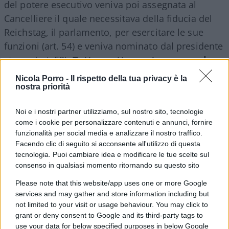
del potere esecutivo veniva poi assegnata al
Cancelliere il quale necessitava della fiducia del
Reichstag, il parlamento, per esercitare le sue
funzioni (art. 54) e veniva nominato dal presidente
stesso (art. 53).
Tutto esattamente come nel
nostro ordinamento costituzionale
. Il
Nicola Porro -
Il rispetto della tua privacy è la
cancelliere determinava l’indirizzo politico da
nostra priorità
seguire e dava direttive ai ministri, senza tuttavia
Noi e i nostri partner utilizziamo, sul nostro sito, tecnologie
possedere nessun potere specifico (art. 56),
come i cookie per personalizzare contenuti e annunci, fornire
proprio come il presidente del Consiglio nel caso
funzionalità per social media e analizzare il nostro traffico.
italiano.
Facendo clic di seguito si acconsente all'utilizzo di questa
tecnologia. Puoi cambiare idea e modificare le tue scelte sul
consenso in qualsiasi momento ritornando su questo sito
Please note that this website/app uses one or more Google
La somiglianza tra le due impostazioni è
services and may gather and store information including but
evidente.
In entrambe le costituzioni è implicita
not limited to your visit or usage behaviour. You may click to
la volontà di sminuzzare il potere il più possibile
grant or deny consent to Google and its third-party tags to
use your data for below specified purposes in below Google